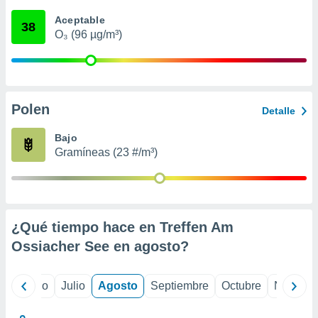
 seleccionar
o.
Aceptable
38
O₃ (96 µg/m³)
calización
precisa e
ión mediante
, publicidad
Polen
Detalle
dos,
 publicidad
Bajo
,
Gramíneas (23 #/m³)
ón de
 desarrollo
s.
tros 1199
ios
¿Qué tiempo hace en Treffen Am
Ossiacher See en
agosto
?
yo
Junio
Julio
Agosto
Septiembre
Octubre
Noviemb