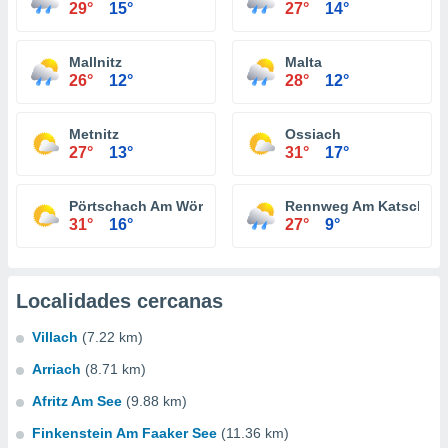
29°
15°
27°
14°
Mallnitz
Malta
26°
12°
28°
12°
Metnitz
Ossiach
27°
13°
31°
17°
Pörtschach Am Wörther See
Rennweg Am Katschbe
31°
16°
27°
9°
Localidades cercanas
Villach
(7.22 km)
Arriach
(8.71 km)
Afritz Am See
(9.88 km)
Finkenstein Am Faaker See
(11.36 km)