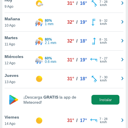
7
-
28
31°
/
16°
km/h
9 Ago
do en
 mismo.
sultar más
Mañana
80%
9
-
32
32°
/
19°
 en nuestra
1 mm
km/h
10 Ago
 Cookies
y
ualquier
Martes
80%
8
-
31
32°
/
18°
2.1 mm
km/h
11 Ago
ento
 botón
ación de
Miércoles
60%
7
-
27
31°
/
19°
kies
0.6 mm
km/h
12 Ago
 disponible
e nuestra
Jueves
7
-
30
.
31°
/
18°
km/h
13 Ago
IVAMENTE,
¡Descarga
GRATIS
la app de
Instalar
Meteored!
as
 a cookies
Viernes
 no aceptar
7
-
28
31°
/
17°
km/h
14 Ago
ón de