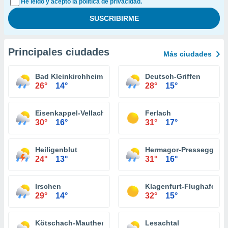
He leído y acepto la política de privacidad.
Principales ciudades
Más ciudades
Bad Kleinkirchheim
Deutsch-Griffen
26°
14°
28°
15°
Eisenkappel-Vellach
Ferlach
30°
16°
31°
17°
Heiligenblut
Hermagor-Pressegger S
24°
13°
31°
16°
Irschen
Klagenfurt-Flughafen
29°
14°
32°
15°
Kötschach-Mauthen
Lesachtal