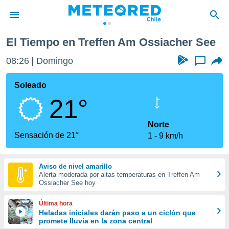
El Tiempo en Treffen Am Ossiacher See
privacidad
08:26
Domingo
...
o de
eteored.cl)
borado por
Soleado
es para
21°
ue la
 que se
e calidad.
Norte
eder a este
Sensación de 21°
1
9 km/h
ediante las
opciones:
Aviso de nivel amarillo
ookies y
Alerta moderada por altas temperaturas en Treffen Am
e forma
Ossiacher See hoy
d digital
Última hora
ada, basada
Heladas iniciales darán paso a un ciclón que
promete lluvia en la zona central
mación