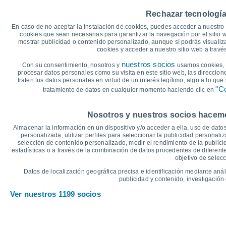
35
32°
Rechazar tecnología
31°
30
28°
En caso de no aceptar la instalación de cookies, puedes acceder a nuestro 
cookies que sean necesarias para garantizar la navegación por el sitio w
24°
24°
25
24°
mostrar publicidad o contenido personalizado, aunque sí podrás visualiz
cookies y acceder a nuestro sitio web a trav
19°
20
18°
17°
nuestros socios
Con su consentimiento, nosotros y
usamos cookies, i
15°
14°
procesar datos personales como su visita en este sitio web, las direccion
15
13°
traten tus datos personales en virtud de un interés legítimo, algo a lo qu
"Co
tratamiento de datos en cualquier momento haciendo clic en
10
°C
Nosotros y nuestros socios hacemos
Jue
6
Vie
7
Sáb
8
Dom
9
Lun
10
Mar
11
M
Almacenar la información en un dispositivo y/o acceder a ella, uso de datos
Temperatura Máxima
T
personalizada, utilizar perfiles para seleccionar la publicidad personaliz
selección de contenido personalizado, medir el rendimiento de la publici
estadísticas o a través de la combinación de datos procedentes de diferentes
objetivo de selecc
Gráfica de Precipitación y Nubosidad
Datos de localización geográfica precisa e identificación mediante anál
Lluvia, nieve y nubos
publicidad y contenido, investigación 
5
Ver nuestros 1199 socios
1016
10
1014