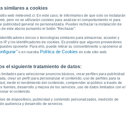
s similares a cookies
27°
sitio web meteored.cl. En este caso, te informamos de que solo se instalarán
27°
26°
26°
eb, pero no se utilizarán cookies para analizar el comportamiento ni para
24°
23°
23°
ar publicidad general no personalizada. Puedes rechazar la instalación de
23°
és de este abono pulsando el botón "Rechazar".
17°
dentificadores únicos o tecnologías similares para almacenar, acceder y
15°
14°
es IP y los identificadores de cookies. Es posible que algunos proveedores
14°
14°
12°
12°
e puedes oponerte. Para ello, puede retirar su consentimiento u oponerse al
12°
nfigurar"
Política de Cookies
o en nuestra
en este sitio web.
 el siguiente tratamiento de datos:
ié
12
Jue
13
Vie
14
Sáb
15
Dom
16
Lun
17
Mar
18
Mié
19
 limitados para seleccionar anuncios básicos, crear perfiles para publicidad
emperatura Mínima
Punto de rocío
ada, crear un perfil para personalizar el contenido, uso de perfiles para la
dad, medir el rendimiento del contenido, comprender al público a través de
 fuentes, desarrollo y mejora de los servicios, uso de datos limitados con el
ionar el contenido.
isis de dispositivos, publicidad y contenido personalizados, medición de
idad para los próximos 14 días
de audiencia y desarrollo de servicios.
100
15
75
1011