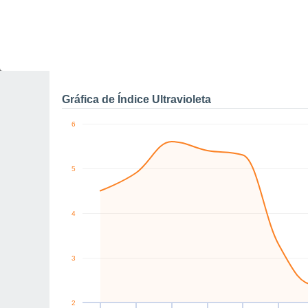
0
NW
NW
SW
SW
W
N
km/h
Jue
6
Vie
7
Sáb
8
Dom
9
Lun
10
Mar
11
M
Rachas máximas de vien
Gráfica de Índice Ultravioleta
6
5
4
3
2