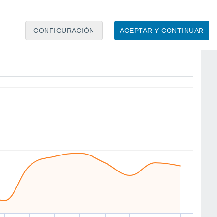
CONFIGURACIÓN
ACEPTAR Y CONTINUAR
N
SE
E
W
W
W
W
E
ié
12
Jue
13
Vie
14
Sáb
15
Dom
16
Lun
17
Mar
18
Mié
19
to
Velocidad media del viento