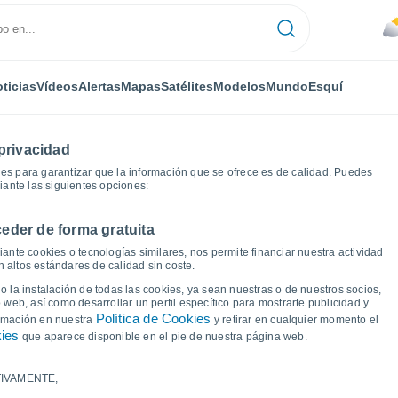
ticias
Vídeos
Alertas
Mapas
Satélites
Modelos
Mundo
Esquí
privacidad
es para garantizar que la información que se ofrece es de calidad. Puedes
iante las siguientes opciones:
eder de forma gratuita
áficas del tiempo
ante cookies o tecnologías similares, nos permite financiar nuestra actividad
 altos estándares de calidad sin coste.
 Tselinnoye (Kurgán)
 la instalación de todas las cookies, ya sean nuestras o de nuestros socios,
 web, así como desarrollar un perfil específico para mostrarte publicidad y
Política de Cookies
ormación en nuestra
y retirar en cualquier momento el
kies
que aparece disponible en el pie de nuestra página web.
IVAMENTE,
a y punto de rocío para los próximos 14 días