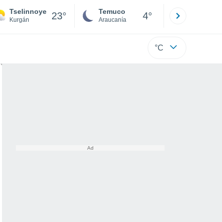
Tselinnoye
Temuco
Osorno
23°
4°
Kurgán
Araucanía
Los Lagos
°C