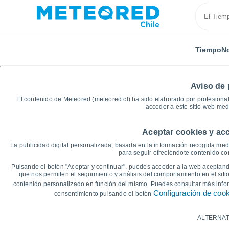
Tiempo
No
Aviso de 
El contenido de Meteored (meteored.cl) ha sido elaborado por profesional
acceder a este sitio web med
Aceptar cookies y acc
Inicio
Rusia
Óblast de Kurgán
Tselinnoye
Gr
La publicidad digital personalizada, basada en la información recogida medi
para seguir ofreciéndote contenido con
Gráficas del tiempo de
Pulsando el botón "Aceptar y continuar", puedes acceder a la web aceptando
que nos permiten el seguimiento y análisis del comportamiento en el sitio
contenido personalizado en función del mismo. Puedes consultar más inf
14 días
7 días
Configuración de coo
consentimiento pulsando el botón
Gráfica de Temperatura
ALTERNAT
Temperatura máxima, temperatura mínim