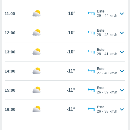
estra
ara seguir
Este
e contenido
-10°
11:00
29
-
44
km/h
stándares
ACEPTAR
sin coste.
Y
Este
CONTINUAR
-10°
12:00
 botón
28
-
43
km/h
continuar",
der a la
CONFIGURACIÓN
ndo la
Este
-10°
13:00
28
-
41
km/h
 de todas
, ya sean
de nuestros
Este
-11°
14:00
 nos
27
-
40
km/h
 y análisis
tamiento en
Este
-11°
15:00
26
-
39
km/h
b, así como
un perfil
para
Este
-11°
16:00
ublicidad y
26
-
38
km/h
do en
 mismo.