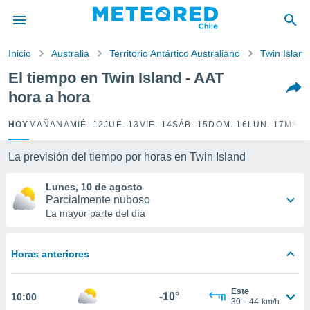
privacidad
o de
Inicio
Australia
Territorio Antártico Australiano
Twin Island
eteored.cl)
borado por
El tiempo en Twin Island - AAT
es para
hora a hora
ue la
 que se
e calidad.
HOY
MAÑANA
MIÉ. 12
JUE. 13
VIE. 14
SÁB. 15
DOM. 16
LUN. 17
MAR.
eder a este
ediante las
La previsión del tiempo por horas en Twin Island
opciones:
Lunes, 10 de agosto
ookies y
Parcialmente nuboso
e forma
La mayor parte del día
d digital
ada, basada
Horas anteriores
mación
ediante
ecnologías
Este
-10°
10:00
nos permite
30
-
44
km/h