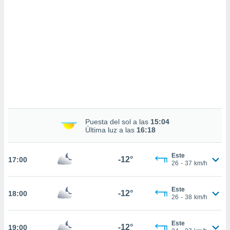
sultar más
 en nuestra
 Cookies
y
ualquier
ento
 botón
ación de
kies
 disponible
e nuestra
.
Puesta del sol a las
15:04
Última luz a las
16:18
IVAMENTE,
Este
-12°
17:00
as
26
-
37
km/h
 a cookies
 no aceptar
Este
-12°
18:00
ón de
26
-
38
km/h
uedes
uestro sitio
ed.cl. En
Este
-12°
19:00