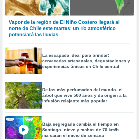
 la
da, crear un
personalizar
Vapor de la región de El Niño Costero llegará al
o, uso de
norte de Chile este martes: un río atmosférico
a la
potenciará las lluvias
e contenido
do, medir el
 de la
La escapada ideal para brindar:
medir el
cervecerías artesanales, degustaciones y
 del
experiencias únicas en Chile central
 comprender
 través de
s o a través
nación de
De los más perfumados del mundo: el
edentes de
árbol que vive 500 años y da origen a la
fuentes,
infusión relajante más popular
y mejora de
os, uso de
ados con el
 seleccionar
Baja segregada cambia el tiempo en
o.
Santiago: nieve y rachas de 70 km/h
marcarán el inicio de semana
calización