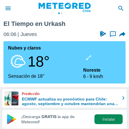
El Tiempo en Urkash
privacidad
06:06
Jueves
...
o de
eteored.cl)
borado por
Nubes y claros
es para
18°
ue la
 que se
e calidad.
Noreste
eder a este
Sensación de 18°
6
9 km/h
ediante las
opciones:
Predicción
ookies y
ECMWF actualiza su pronóstico para Chile:
e forma
agosto, septiembre y octubre mantendrían una
señal favorable para las lluvias
d digital
¡Descarga
GRATIS
la app de
Instalar
ada, basada
Meteored!
mación