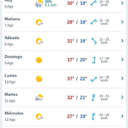
30%
15
-
26
30°
/
18°
0.1 mm
km/h
6 Ago
do en
 mismo.
sultar más
Mañana
15
-
32
28°
/
18°
 en nuestra
km/h
7 Ago
 Cookies
y
ualquier
Sábado
12
-
23
31°
/
16°
km/h
8 Ago
ento
 botón
ación de
Domingo
17
-
36
37°
/
20°
kies
km/h
9 Ago
 disponible
e nuestra
Lunes
14
-
30
.
37°
/
22°
km/h
10 Ago
IVAMENTE,
Martes
19
-
51
32°
/
21°
km/h
11 Ago
as
 a cookies
Miércoles
24
-
49
27°
/
19°
km/h
 no aceptar
12 Ago
ón de