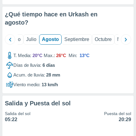
 seleccionar
o.
¿Qué tiempo hace en Urkash en
calización
precisa e
agosto
?
ión mediante
, publicidad
yo
Junio
Julio
Agosto
Septiembre
Octubre
Noviemb
dos,
T. Media:
20°C
Max.:
26°C
Min:
13°C
 publicidad
,
Días de lluvia:
6
días
ón de
 desarrollo
Acum. de lluvia:
28 mm
s.
Viento medio:
13 km/h
tros 1199
ios
Salida y Puesta del sol
Salida del sol
Puesta del sol
05:22
20:29