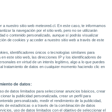
e
r a nuestro sitio web meteored.cl. En este caso, te informamos
:
44%
tizar la navegación por el sitio web, pero no se utilizarán
dad o contenido personalizado, aunque sí podrás visualizar
ción de cookies y acceder a nuestro sitio web a través de este
sur
es, identificadores únicos o tecnologías similares para
n este sitio web, las direcciones IP y los identificadores de
rsonales en virtud de un interés legítimo, algo a lo que puedes
Satélites
Modelos
 al tratamiento de datos en cualquier momento haciendo clic en
miento de datos:
omingo
Lunes
Martes
Miércoles
uso de datos limitados para seleccionar anuncios básicos, crear
9 Ago
10 Ago
11 Ago
12 Ago
ccionar la publicidad personalizada, crear un perfil para
ontenido personalizado, medir el rendimiento de la publicidad,
vés de estadísticas o a través de la combinación de datos
rvicios, uso de datos limitados con el objetivo de seleccionar el
60%
80%