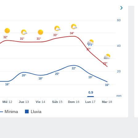
60
34°
33°
32°
31°
31°
40
27°
22°
22°
20
20°
20°
19°
18°
16°
16°
0.9
mm
Mié
12
Jue
13
Vie
14
Sáb
15
Dom
16
Lun
17
Mar
18
Mínima
Lluvia