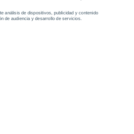
2.6 mm
7.2 mm
32°
/
24°
28°
/
20°
29°
/
16°
32°
/
16°
e análisis de dispositivos, publicidad y contenido
n de audiencia y desarrollo de servicios.
-
41
km/h
13
-
33
km/h
12
-
26
km/h
7
-
16
km/h
gosto
s
Noroeste
0 Bajo
°
13
-
35 km/h
FPS:
no
Norte
0 Bajo
°
10
-
26 km/h
FPS:
no
do
Norte
0 Bajo
°
10
-
19 km/h
FPS:
no
do
Norte
0 Bajo
°
12
-
22 km/h
FPS:
no