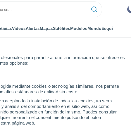
ticias
Vídeos
Alertas
Mapas
Satélites
Modelos
Mundo
Esquí
ofesionales para garantizar que la información que se ofrece es
entes opciones:
ichi
ecogida mediante cookies o tecnologías similares, nos permite
on altos estándares de calidad sin coste.
eb aceptando la instalación de todas las cookies, ya sean
 y análisis del comportamiento en el sitio web, así como
...
ntenido personalizado en función del mismo. Puedes consultar
alquier momento el consentimiento pulsando el botón
Por hora
uestra página web.
Cielos despejados en las
próximas horas