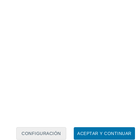
Calendario lunar
Lun
Mar
Mié
Jue
Vie
Sáb
Dom
6
7
8
9
10
11
12
13
14
15
16
17
18
19
CONFIGURACIÓN
ACEPTAR Y CONTINUAR