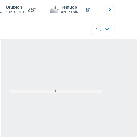
Urubichi
Temuco
Osorno
26°
6°
Santa Cruz
Araucanía
Los Lagos
°C