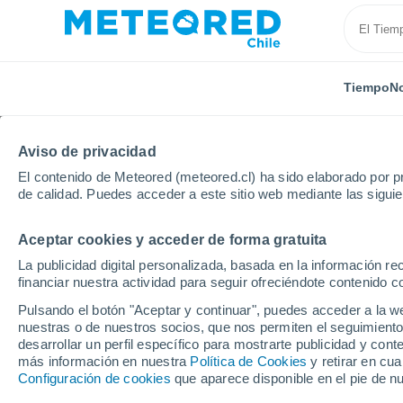
Tiempo
No
Aviso de privacidad
El contenido de Meteored (meteored.cl) ha sido elaborado por pr
de calidad. Puedes acceder a este sitio web mediante las sigui
Aceptar cookies y acceder de forma gratuita
Inicio
Bolivia
Departamento de Santa Cruz
Urub
La publicidad digital personalizada, basada en la información r
financiar nuestra actividad para seguir ofreciéndote contenido c
El Tiempo en Urubichi
Pulsando el botón "Aceptar y continuar", puedes acceder a la w
nuestras o de nuestros socios, que nos permiten el seguimiento
19:24
Jueves
desarrollar un perfil específico para mostrarte publicidad y co
más información en nuestra
Política de Cookies
y retirar en cu
Configuración de cookies
que aparece disponible en el pie de n
Cielo despejado