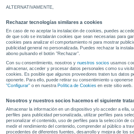
26°
ALTERNATIVAMENTE,
Rechazar tecnologías similares a cookies
Menguant
En caso de no aceptar la instalación de cookies, puedes accede
Iluminada
Sensación de 28°
de que solo se instalarán cookies que sean necesarias para garan
cookies para analizar el comportamiento ni para mostrar publici
publicidad general no personalizada. Puedes rechazar la instala
abono pulsando el botón "Rechazar".
Última hora
La nieve sorprenderá al valle de Chile centro-
Con su consentimiento, nosotros y
nuestros socios
usamos cooki
este fin de semana
almacenar, acceder y procesar datos personales como su visita e
cookies. Es posible que algunos proveedores traten tus datos pe
Tiempo 1 - 7 días
Actualidad
Mapa de temperatura
oponerte. Para ello, puede retirar su consentimiento u oponerse
"Configurar"
o en nuestra
Política de Cookies
en este sitio web.
Nosotros y nuestros socios hacemos el siguiente trata
Mañana
Sábado
D
Hoy
Almacenar la información en un dispositivo y/o acceder a ella, 
7 Ago
8 Ago
6 Ago
perfiles para publicidad personalizada, utilizar perfiles para sele
personalizar el contenido, uso de perfiles para la selección de c
medir el rendimiento del contenido, comprender al público a tra
procedentes de diferentes fuentes, desarrollo y mejora de los se
70%