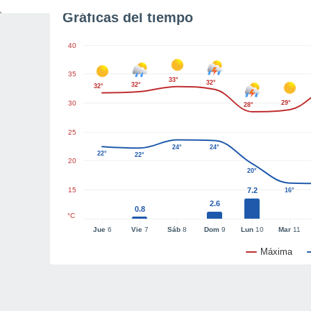
Gráficas del tiempo
40
35
33°
32°
32°
32°
30
29°
28°
25
24°
24°
22°
22°
20
20°
15
7.2
16°
2.6
0.8
°C
Jue
6
Vie
7
Sáb
8
Dom
9
Lun
10
Mar
11
Máxima