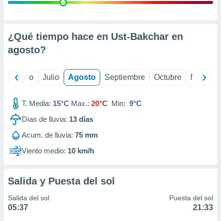
 seleccionar
o.
calización
precisa e
¿Qué tiempo hace en Ust-Bakchar en
ión mediante
agosto
?
, publicidad
yo
Junio
Julio
Agosto
Septiembre
Octubre
Noviemb
dos,
 publicidad
,
T. Media:
15°C
Max.:
20°C
Min:
9°C
ón de
Días de lluvia:
13
días
 desarrollo
s.
Acum. de lluvia:
75 mm
tros 1199
Viento medio:
10 km/h
ios
Salida y Puesta del sol
Salida del sol
Puesta del sol
05:37
21:33