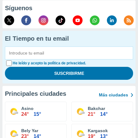
Síguenos
El Tiempo en tu email
He leído y acepto la política de privacidad.
Principales ciudades
Más ciudades
Asino
Bakchar
24°
15°
21°
14°
Bely Yar
Kargasok
23°
14°
19°
13°