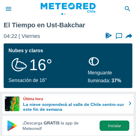
El Tiempo en Ust-Bakchar
privacidad
04:22
Viernes
...
o de
eteored.cl)
borado por
Nubes y claros
es para
16°
ue la
 que se
e calidad.
Menguante
eder a este
Sensación de 16°
Iluminada:
37%
ediante las
opciones:
Última hora
ookies y
La nieve sorprenderá al valle de Chile centro-sur
e forma
este fin de semana
d digital
¡Descarga
GRATIS
la app de
Instalar
ada, basada
Meteored!
mación