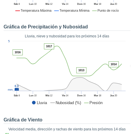
 mediante
Sáb
8
Lun
10
Mié
12
Vie
14
Dom
16
Mar
18
Jue
20
tecnologías
Temperatura Máxima
Temperatura Mínima
Punto de rocío
nos permite
r nuestra
para seguir
Gráfica de Precipitación y Nubosidad
e contenido
estándares
Lluvia, nieve y nubosidad para los próximos 14 días
ACEPTAR
1
 sin coste.
5
Y
1017
CONTINUAR
 el botón
1016
continuar",
ceder a la
CONFIGURACIÓN
1014
5
tando la
1013
n de todas
s, ya sean
de nuestros
0.3
mm
 que nos
ten el
Sáb
8
Lun
10
Mié
12
Vie
14
Dom
16
Mar
18
Jue
20
 y análisis
Lluvia
Nubosidad (%)
Presión
tamiento en
b, así como
r un perfil
Gráfica de Viento
ico para
Velocidad media, dirección y rachas de viento para los próximos 14 días
ublicidad y