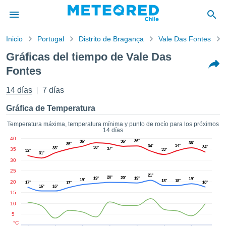
Inicio
Portugal
Distrito de Bragança
Vale Das Fontes
privacidad
Gráficas del tiempo de Vale Das
enido de
Fontes
eteored.cl)
aborado por
14 días
7 días
ales para
ar que la
Gráfica de Temperatura
ón que se
de calidad.
Temperatura máxima, temperatura mínima y punto de rocío para los próximos
eder a este
14 días
ediante las
40
36°
36°
36°
36°
35°
34°
 opciones:
34°
34°
38°
33°
35
37°
33°
32°
31°
30
cookies y
25
de forma
21°
20°
20°
19°
19°
19°
19°
18°
18°
20
17°
18°
17°
uita
16°
16°
15
dad digital
10
ada, basada
5
formación
°C