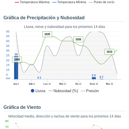
 mediante
Temperatura Máxima
Temperatura Mínima
Punto de rocío
tecnologías
nos permite
Gráfica de Precipitación y Nubosidad
r nuestra
para seguir
Lluvia, nieve y nubosidad para los próximos 14 días
e contenido
1
50
estándares
1035
ACEPTAR
45
 sin coste.
1026
40
Y
35
CONTINUAR
 el botón
30
1013
continuar",
24
5
25
ceder a la
1005
20
CONFIGURACIÓN
tando la
15
10
n de todas
5
s, ya sean
2.5
0.7
0.1
mm
de nuestros
Jue
6
Sáb
8
Lun
10
Mié
12
Vie
14
Dom
16
Mar
18
 que nos
Lluvia
Nubosidad (%)
Presión
ten el
 y análisis
tamiento en
Gráfica de Viento
b, así como
r un perfil
Velocidad media, dirección y rachas de viento para los próximos 14 días
ico para
80
ublicidad y
70