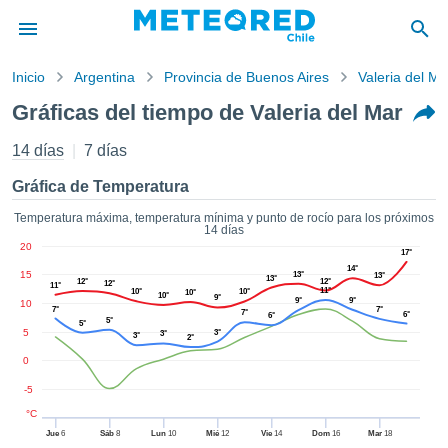
Inicio
Argentina
Provincia de Buenos Aires
Valeria del Ma
privacidad
Gráficas del tiempo de Valeria del Mar
enido de
eteored.cl)
14 días
7 días
aborado por
ales para
Gráfica de Temperatura
ar que la
ón que se
Temperatura máxima, temperatura mínima y punto de rocío para los próximos
14 días
de calidad.
20
eder a este
17°
14°
ediante las
15
13°
13°
13°
12°
12°
12°
11°
 opciones:
11°
10°
10°
10°
10°
9°
9°
9°
10
7°
7°
7°
6°
6°
5°
5°
cookies y
5
3°
3°
3°
2°
de forma
0
uita
-5
dad digital
ada, basada
°C
formación
Jue
6
Sáb
8
Lun
10
Mié
12
Vie
14
Dom
16
Mar
18