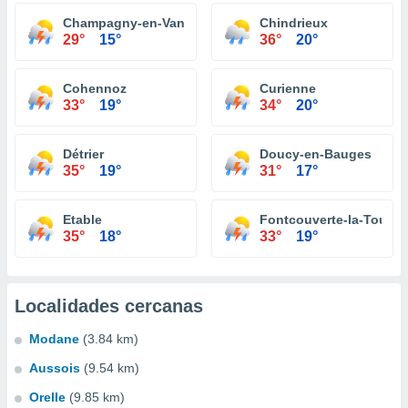
Champagny-en-Vanoise
Chindrieux
29°
15°
36°
20°
Cohennoz
Curienne
33°
19°
34°
20°
Détrier
Doucy-en-Bauges
35°
19°
31°
17°
Etable
Fontcouverte-la-Toussu
35°
18°
33°
19°
Localidades cercanas
Modane
(3.84 km)
Aussois
(9.54 km)
Orelle
(9.85 km)