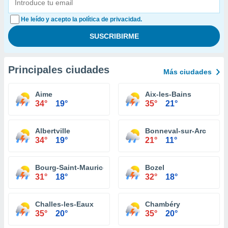
He leído y acepto la política de privacidad.
Principales ciudades
Más ciudades
Aime
Aix-les-Bains
34°
19°
35°
21°
Albertville
Bonneval-sur-Arc
34°
19°
21°
11°
Bourg-Saint-Maurice
Bozel
31°
18°
32°
18°
Challes-les-Eaux
Chambéry
35°
20°
35°
20°