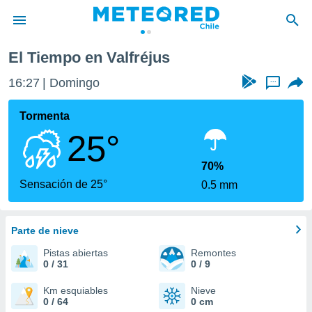
s
El Tiempo en Valfréjus
privacidad
16:27
Domingo
...
o de
eteored.cl)
borado por
Tormenta
es para
25°
ue la
 que se
e calidad.
70%
eder a este
Sensación de 25°
0.5 mm
ediante las
opciones:
Parte de nieve
ookies y
e forma
Pistas abiertas
Remontes
0 / 31
0 / 9
d digital
ada, basada
Km esquiables
Nieve
0 / 64
0 cm
mación