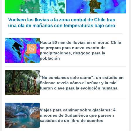
Vuelven las lluvias a la zona central de Chile tras
una ola de mañanas con temperaturas bajo cero
Hasta 80 mm de lluvias en el norte: Chile
se prepara para nuevo evento de
precipitaciones, riesgoso para la
población
“No comíamos solo carne": un estudio en
Science revela cómo el azúcar y la miel
fueron clave para la evolución humana
Viajes para caminar sobre glaciares: 4
rincones de Sudamérica que parecen
sacados de un libro de cuentos