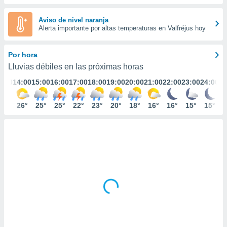
ediante
ecnologías
Aviso de nivel naranja
nos permite
Alerta importante por altas temperaturas en Valfréjus hoy
estra
ara seguir
e contenido
Por hora
stándares
ACEPTAR
Lluvias débiles en las próximas horas
sin coste.
Y
3:00
14:00
15:00
16:00
17:00
18:00
19:00
20:00
21:00
22:00
23:00
24:00
CONTINUAR
 botón
continuar",
der a la
27°
26°
25°
25°
22°
23°
20°
18°
16°
16°
15°
15°
CONFIGURACIÓN
ndo la
 de todas
, ya sean
de nuestros
 nos
 y análisis
tamiento en
b, así como
un perfil
para
ublicidad y