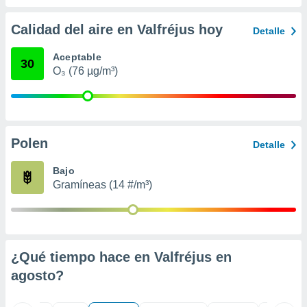
 seleccionar
o.
Calidad del aire en Valfréjus hoy
Detalle
calización
precisa e
Aceptable
ión mediante
30
O₃ (76 µg/m³)
, publicidad
dos,
 publicidad
,
Polen
Detalle
ón de
 desarrollo
Bajo
s.
Gramíneas (14 #/m³)
tros 1199
ios
¿Qué tiempo hace en Valfréjus en
agosto
?