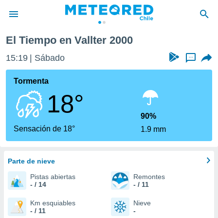
0
El Tiempo en Vallter 2000
privacidad
15:19
Sábado
...
o de
eteored.cl)
borado por
Tormenta
es para
18°
ue la
 que se
e calidad.
90%
eder a este
Sensación de 18°
1.9 mm
ediante las
opciones:
Parte de nieve
ookies y
e forma
Pistas abiertas
Remontes
- / 14
- / 11
d digital
ada, basada
Km esquiables
Nieve
- / 11
-
mación