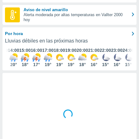
ediante
ecnologías
Aviso de nivel amarillo
nos permite
Alerta moderada por altas temperaturas en Vallter 2000
estra
hoy
ara seguir
e contenido
Por hora
stándares
ACEPTAR
Lluvias débiles en las próximas horas
sin coste.
Y
3:00
14:00
15:00
16:00
17:00
18:00
19:00
20:00
21:00
22:00
23:00
24:00
CONTINUAR
 botón
continuar",
der a la
21°
20°
18°
17°
19°
19°
19°
18°
16°
15°
16°
15°
CONFIGURACIÓN
ndo la
 de todas
, ya sean
de nuestros
 nos
 y análisis
tamiento en
b, así como
un perfil
para
ublicidad y