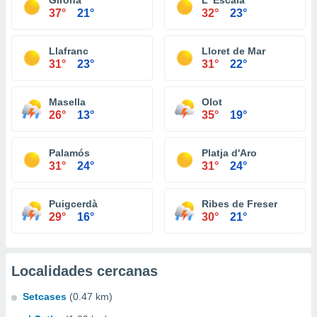
Girona
L' Escala
37°
21°
32°
23°
Llafranc
Lloret de Mar
31°
23°
31°
22°
Masella
Olot
26°
13°
35°
19°
Palamós
Platja d'Aro
31°
24°
31°
24°
Puigcerdà
Ribes de Freser
29°
16°
30°
21°
Localidades cercanas
Setcases
(0.47 km)