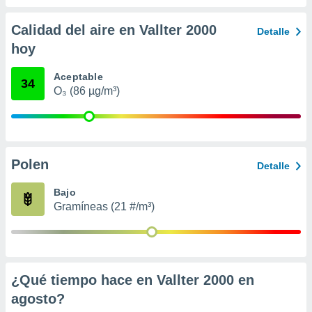
 seleccionar
o.
Calidad del aire en Vallter 2000
Detalle
calización
hoy
precisa e
ión mediante
Aceptable
34
, publicidad
O₃ (86 µg/m³)
dos,
 publicidad
,
ón de
Polen
Detalle
 desarrollo
s.
Bajo
tros 1199
Gramíneas (21 #/m³)
ios
¿Qué tiempo hace en Vallter 2000 en
agosto
?