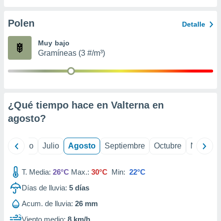
 seleccionar
o.
Polen
Detalle
calización
precisa e
Muy bajo
ión mediante
Gramíneas (3 #/m³)
, publicidad
dos,
 publicidad
,
¿Qué tiempo hace en Valterna en
ón de
agosto
?
 desarrollo
s.
tros 1199
yo
Junio
Julio
Agosto
Septiembre
Octubre
Noviemb
ios
T. Media:
26°C
Max.:
30°C
Min:
22°C
Días de lluvia:
5
días
Acum. de lluvia:
26 mm
Viento medio:
8 km/h