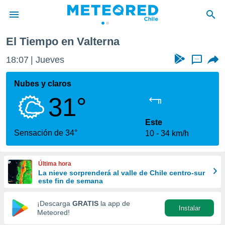
a
Valterna
El Tiempo en Valterna
privacidad
18:08
Jueves
...
o de
eteored.cl)
borado por
Nubes y claros
es para
31°
ue la
 que se
e calidad.
Este
eder a este
Sensación de 34°
10
34 km/h
ediante las
opciones:
Última hora
ookies y
La nieve sorprenderá al valle de Chile centro-sur
e forma
este fin de semana
d digital
¡Descarga
GRATIS
la app de
Instalar
ada, basada
Meteored!
mación