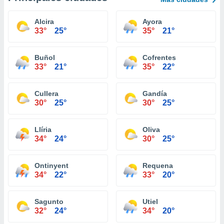
Alcira
Ayora
33°
25°
35°
21°
Buñol
Cofrentes
33°
21°
35°
22°
Cullera
Gandía
30°
25°
30°
25°
Llíria
Oliva
34°
24°
30°
25°
Ontinyent
Requena
34°
22°
33°
20°
Sagunto
Utiel
32°
24°
34°
20°