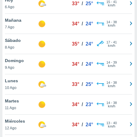
15
-
41
33°
/
25°
km/h
6 Ago
do en
 mismo.
sultar más
Mañana
14
-
38
34°
/
24°
 en nuestra
km/h
7 Ago
 Cookies
y
ualquier
Sábado
17
-
41
35°
/
24°
km/h
8 Ago
ento
 botón
ación de
Domingo
14
-
39
34°
/
24°
kies
km/h
9 Ago
 disponible
e nuestra
Lunes
14
-
38
.
33°
/
25°
km/h
10 Ago
IVAMENTE,
Martes
14
-
38
34°
/
23°
km/h
11 Ago
as
 a cookies
Miércoles
13
-
40
34°
/
24°
km/h
 no aceptar
12 Ago
ón de