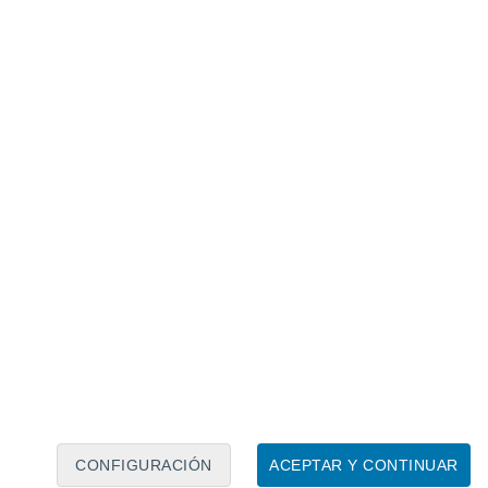
Calendario lunar
Lun
Mar
Mié
Jue
Vie
Sáb
Dom
7
8
9
10
11
12
13
14
15
16
CONFIGURACIÓN
ACEPTAR Y CONTINUAR