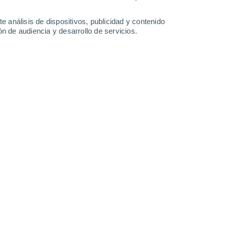
34°
/
21°
31°
/
19°
32°
/
19°
33°
/
18°
e análisis de dispositivos, publicidad y contenido
n de audiencia y desarrollo de servicios.
-
38
km/h
20
-
41
km/h
20
-
43
km/h
17
-
38
km/h
 de agosto
Sureste
0 Bajo
12
-
21 km/h
FPS:
no
Este
0 Bajo
13
-
22 km/h
FPS:
no
Este
0 Bajo
10
-
21 km/h
FPS:
no
Este
0 Bajo
6
-
11 km/h
FPS:
no