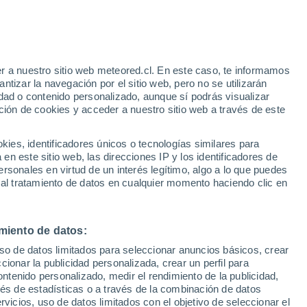
e
r a nuestro sitio web meteored.cl. En este caso, te informamos
:
33%
tizar la navegación por el sitio web, pero no se utilizarán
dad o contenido personalizado, aunque sí podrás visualizar
ción de cookies y acceder a nuestro sitio web a través de este
sur
es, identificadores únicos o tecnologías similares para
n este sitio web, las direcciones IP y los identificadores de
rsonales en virtud de un interés legítimo, algo a lo que puedes
Satélites
Modelos
 al tratamiento de datos en cualquier momento haciendo clic en
miento de datos:
Lunes
Martes
Miércoles
Jueves
uso de datos limitados para seleccionar anuncios básicos, crear
10 Ago
11 Ago
12 Ago
13 Ago
ccionar la publicidad personalizada, crear un perfil para
ontenido personalizado, medir el rendimiento de la publicidad,
vés de estadísticas o a través de la combinación de datos
rvicios, uso de datos limitados con el objetivo de seleccionar el