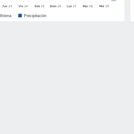
mm
Jue
13
Vie
14
Sáb
15
Dom
16
Lun
17
Mar
18
Mié
19
Mínima
Precipitación