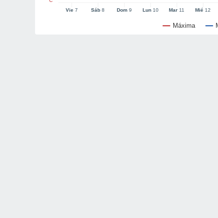
°C
Vie
7
Sáb
8
Dom
9
Lun
10
Mar
11
Mié
12
Máxima