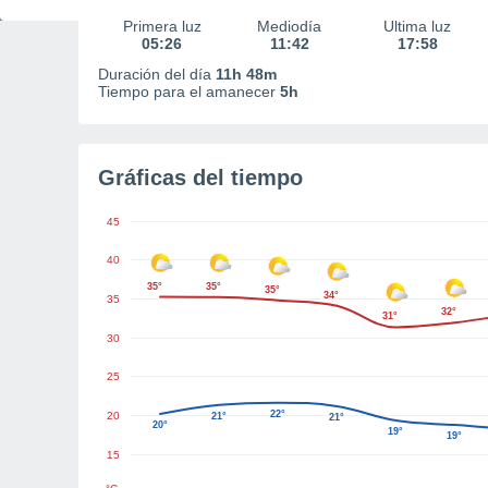
Primera luz
Mediodía
Última luz
05:26
11:42
17:58
Duración del día
11h 48m
Tiempo para el amanecer
5h
Gráficas del tiempo
45
40
35°
35°
35°
34°
35
32°
31°
30
25
22°
20
21°
21°
20°
19°
19°
15