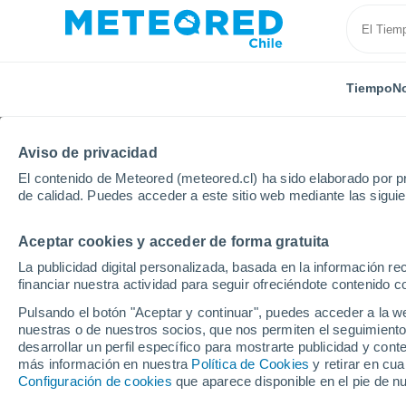
Tiempo
No
Aviso de privacidad
El contenido de Meteored (meteored.cl) ha sido elaborado por pr
de calidad. Puedes acceder a este sitio web mediante las sigui
Aceptar cookies y acceder de forma gratuita
Inicio
Brasil
Estado de Pernambuco
Vasques
La publicidad digital personalizada, basada en la información r
financiar nuestra actividad para seguir ofreciéndote contenido c
El Tiempo en Vasques 
Pulsando el botón "Aceptar y continuar", puedes acceder a la w
nuestras o de nuestros socios, que nos permiten el seguimiento
00:25
Viernes
desarrollar un perfil específico para mostrarte publicidad y co
más información en nuestra
Política de Cookies
y retirar en cu
Configuración de cookies
que aparece disponible en el pie de n
Nubes y claros