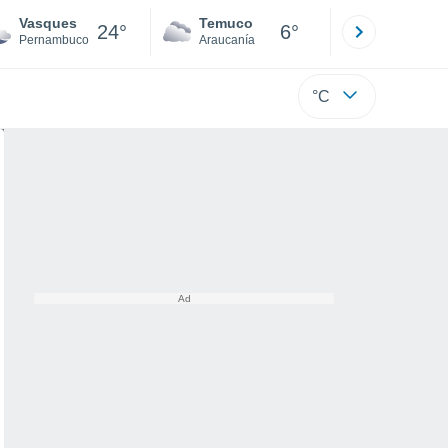
Vasques
Temuco
Osorno
24°
6°
Pernambuco
Araucanía
Los Lagos
°C