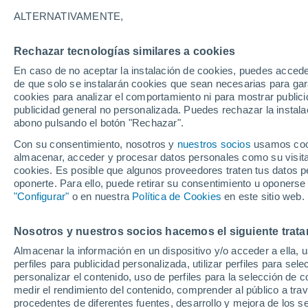
24°
ALTERNATIVAMENTE,
Rechazar tecnologías similares a cookies
Menguant
En caso de no aceptar la instalación de cookies, puedes accede
Iluminada
Sensación de 25°
de que solo se instalarán cookies que sean necesarias para garan
cookies para analizar el comportamiento ni para mostrar publici
publicidad general no personalizada. Puedes rechazar la instala
abono pulsando el botón "Rechazar".
Última hora
La nieve sorprenderá al valle de Chile centro-
Con su consentimiento, nosotros y
nuestros socios
usamos cooki
este fin de semana
almacenar, acceder y procesar datos personales como su visita e
cookies. Es posible que algunos proveedores traten tus datos pe
Tiempo 1 - 7 días
Actualidad
Mapa de nubosidad
oponerte. Para ello, puede retirar su consentimiento u oponerse
"Configurar"
o en nuestra
Política de Cookies
en este sitio web.
Nosotros y nuestros socios hacemos el siguiente trata
Mañana
Domingo
Hoy
Almacenar la información en un dispositivo y/o acceder a ella, 
8 Ago
9 Ago
7 Ago
perfiles para publicidad personalizada, utilizar perfiles para sele
personalizar el contenido, uso de perfiles para la selección de c
medir el rendimiento del contenido, comprender al público a tra
procedentes de diferentes fuentes, desarrollo y mejora de los se