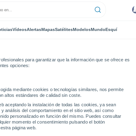
ticias
Vídeos
Alertas
Mapas
Satélites
Modelos
Mundo
Esquí
ofesionales para garantizar que la información que se ofrece es
entes opciones:
ecogida mediante cookies o tecnologías similares, nos permite
on altos estándares de calidad sin coste.
- PE
eb aceptando la instalación de todas las cookies, ya sean
 y análisis del comportamiento en el sitio web, así como
...
ntenido personalizado en función del mismo. Puedes consultar
alquier momento el consentimiento pulsando el botón
Por hora
uestra página web.
Intervalos nubosos en las
próximas horas