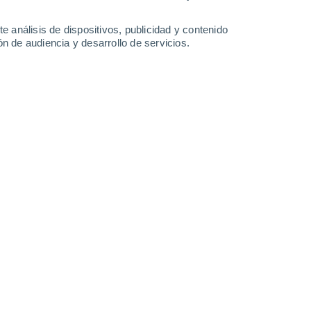
35°
/
20°
36°
/
20°
37°
/
21°
37°
/
21°
e análisis de dispositivos, publicidad y contenido
n de audiencia y desarrollo de servicios.
-
33
km/h
9
-
23
km/h
8
-
22
km/h
7
-
25
km/h
gosto
Noroeste
3 Medio
3
-
14 km/h
FPS:
6-10
Noroeste
5 Medio
3
-
16 km/h
FPS:
6-10
Noroeste
6 Alto
4
-
18 km/h
FPS:
15-25
Noroeste
8 ¡Muy Alto!
6
-
21 km/h
FPS:
25-50