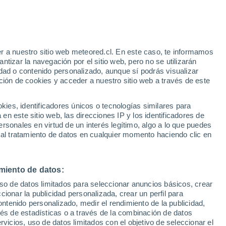
o
r a nuestro sitio web meteored.cl. En este caso, te informamos
tizar la navegación por el sitio web, pero no se utilizarán
dad o contenido personalizado, aunque sí podrás visualizar
ción de cookies y acceder a nuestro sitio web a través de este
os
es, identificadores únicos o tecnologías similares para
n este sitio web, las direcciones IP y los identificadores de
rsonales en virtud de un interés legítimo, algo a lo que puedes
Satélites
Modelos
 al tratamiento de datos en cualquier momento haciendo clic en
miento de datos:
Martes
Miércoles
Jueves
Viernes
uso de datos limitados para seleccionar anuncios básicos, crear
11 Ago
12 Ago
13 Ago
14 Ago
ccionar la publicidad personalizada, crear un perfil para
ontenido personalizado, medir el rendimiento de la publicidad,
vés de estadísticas o a través de la combinación de datos
rvicios, uso de datos limitados con el objetivo de seleccionar el