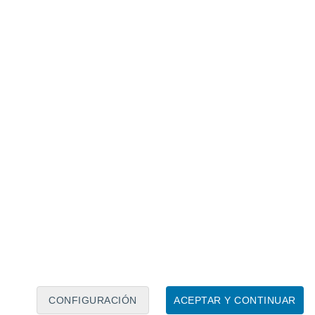
Calendario lunar
Lun
Mar
Mié
Jue
Vie
Sáb
Dom
8
9
10
11
12
13
14
15
16
17
18
19
20
21
CONFIGURACIÓN
ACEPTAR Y CONTINUAR