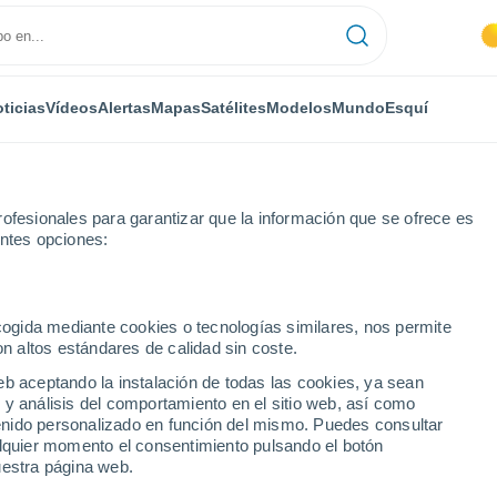
ticias
Vídeos
Alertas
Mapas
Satélites
Modelos
Mundo
Esquí
ofesionales para garantizar que la información que se ofrece es
entes opciones:
Vasselin
ecogida mediante cookies o tecnologías similares, nos permite
on altos estándares de calidad sin coste.
eb aceptando la instalación de todas las cookies, ya sean
 y análisis del comportamiento en el sitio web, así como
...
ntenido personalizado en función del mismo. Puedes consultar
alquier momento el consentimiento pulsando el botón
Por hora
uestra página web.
Intervalos nubosos en las
próximas horas