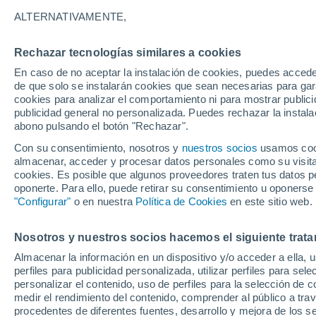
23°
ALTERNATIVAMENTE,
Rechazar tecnologías similares a cookies
UV
3 Medi
En caso de no aceptar la instalación de cookies, puedes accede
Sensación de 25°
FPS
6-10
de que solo se instalarán cookies que sean necesarias para garan
cookies para analizar el comportamiento ni para mostrar publici
publicidad general no personalizada. Puedes rechazar la instala
abono pulsando el botón "Rechazar".
Última hora
Aguanieve, heladas de hasta -3 °C y chubasc
Con su consentimiento, nosotros y
nuestros socios
usamos cooki
marcarán el fin de semana en la RM
almacenar, acceder y procesar datos personales como su visita e
cookies. Es posible que algunos proveedores traten tus datos pe
Tiempo 1 - 7 días
Actualidad
Mapa de nubosidad
oponerte. Para ello, puede retirar su consentimiento u oponerse
"Configurar"
o en nuestra
Política de Cookies
en este sitio web.
Nosotros y nuestros socios hacemos el siguiente trata
Mañana
Lunes
Hoy
Almacenar la información en un dispositivo y/o acceder a ella, 
9 Ago
10 Ago
8 Ago
perfiles para publicidad personalizada, utilizar perfiles para sele
personalizar el contenido, uso de perfiles para la selección de c
medir el rendimiento del contenido, comprender al público a tra
procedentes de diferentes fuentes, desarrollo y mejora de los se
60%
30%