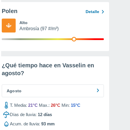
Polen
Detalle
Alto
Ambrosía (97 #/m³)
¿Qué tiempo hace en Vasselin en
agosto
?
Agosto
T. Media:
21°C
Max.:
26°C
Min:
15°C
Días de lluvia:
12
días
Acum. de lluvia:
93 mm