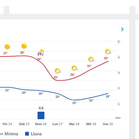
5
38°
37°
4
35°
34°
31°
3
26°
25°
2
21°
20°
20°
18°
18°
16°
15°
1
0.5
mm
Vie
14
Sáb
15
Dom
16
Lun
17
Mar
18
Mié
19
Jue
20
Mínima
Lluvia