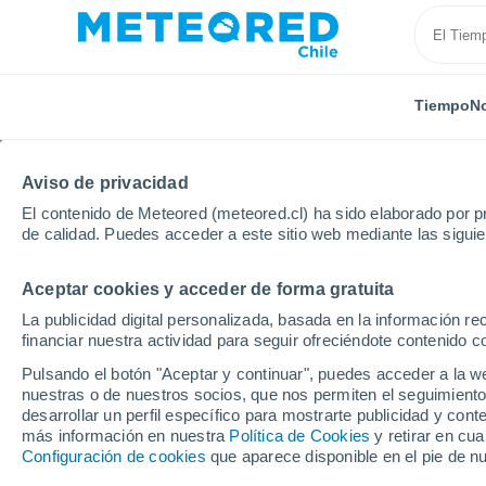
Tiempo
No
Aviso de privacidad
El contenido de Meteored (meteored.cl) ha sido elaborado por pr
de calidad. Puedes acceder a este sitio web mediante las sigui
Aceptar cookies y acceder de forma gratuita
Inicio
Francia
Auvernia-Ródano-Alpes
Isère
La publicidad digital personalizada, basada en la información r
financiar nuestra actividad para seguir ofreciéndote contenido c
El Tiempo en Vasselin
Pulsando el botón "Aceptar y continuar", puedes acceder a la w
nuestras o de nuestros socios, que nos permiten el seguimiento
10:12
Sábado
desarrollar un perfil específico para mostrarte publicidad y co
más información en nuestra
Política de Cookies
y retirar en cu
Configuración de cookies
que aparece disponible en el pie de n
Soleado