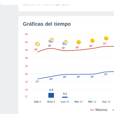
Luz diurna restante
11h 18m
Gráficas del tiempo
45
40
37°
36°
36°
35°
35°
34°
35
30
25
20
21°
20°
20°
20°
18°
15
17°
10
0.4
0.1
°C
Sáb
8
Dom
9
Lun
10
Mar
11
Mié
12
Jue
13
Máxima