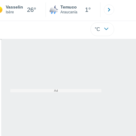
Vasselin
Temuco
Osorno
26°
1°
Isère
Araucanía
Los Lagos
°C