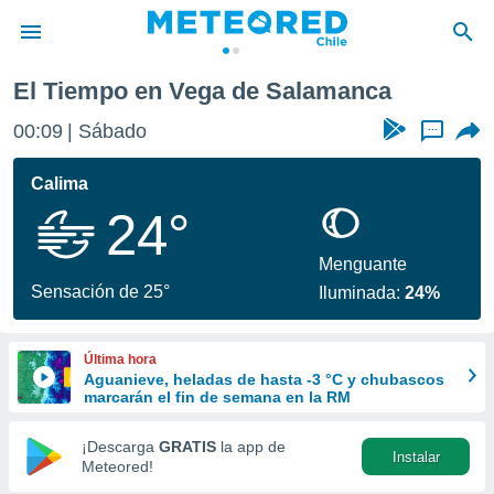
Vega de Salamanca
El Tiempo en Vega de Salamanca
privacidad
00:09
Sábado
...
o de
eteored.cl)
borado por
Calima
es para
24°
ue la
 que se
e calidad.
Menguante
eder a este
Sensación de 25°
Iluminada:
24%
ediante las
opciones:
Última hora
ookies y
Aguanieve, heladas de hasta -3 °C y chubascos
e forma
marcarán el fin de semana en la RM
d digital
¡Descarga
GRATIS
la app de
Instalar
ada, basada
Meteored!
mación