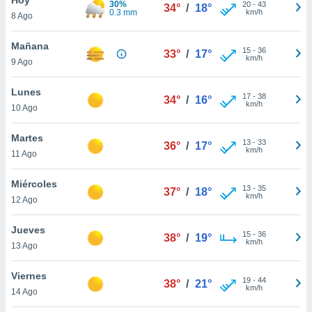
30%
20
-
43
34°
/
18°
0.3 mm
km/h
8 Ago
do en
 mismo.
sultar más
Mañana
15
-
36
33°
/
17°
 en nuestra
km/h
9 Ago
 Cookies
y
ualquier
Lunes
17
-
38
34°
/
16°
km/h
10 Ago
ento
 botón
ación de
Martes
13
-
33
36°
/
17°
kies
km/h
11 Ago
 disponible
e nuestra
Miércoles
13
-
35
.
37°
/
18°
km/h
12 Ago
IVAMENTE,
Jueves
15
-
36
38°
/
19°
km/h
13 Ago
as
 a cookies
Viernes
19
-
44
38°
/
21°
km/h
 no aceptar
14 Ago
ón de