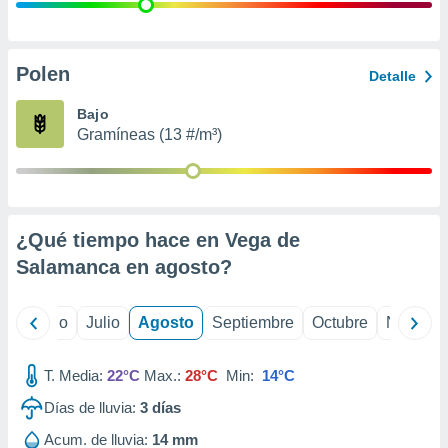
 seleccionar
o.
calización
precisa e
Polen
Detalle
ión mediante
Bajo
, publicidad
Gramíneas (13 #/m³)
dos,
 publicidad
,
ón de
¿Qué tiempo hace en Vega de
 desarrollo
s.
Salamanca en
agosto
?
tros 1199
ios
yo
Junio
Julio
Agosto
Septiembre
Octubre
Noviemb
T. Media:
22°C
Max.:
28°C
Min:
14°C
Días de lluvia:
3
días
Acum. de lluvia:
14 mm