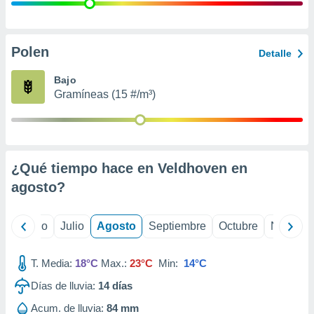
 seleccionar
o.
calización
precisa e
Polen
Detalle
ión mediante
Bajo
, publicidad
Gramíneas (15 #/m³)
dos,
 publicidad
,
ón de
¿Qué tiempo hace en Veldhoven en
 desarrollo
s.
agosto
?
tros 1199
ios
yo
Junio
Julio
Agosto
Septiembre
Octubre
Noviemb
T. Media:
18°C
Max.:
23°C
Min:
14°C
Días de lluvia:
14
días
Acum. de lluvia:
84 mm