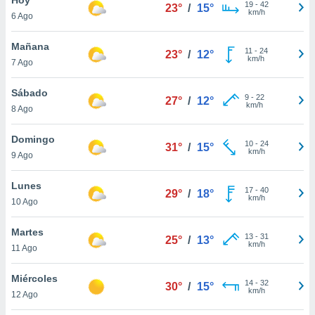
19
-
42
23°
/
15°
km/h
6 Ago
do en
 mismo.
sultar más
Mañana
11
-
24
23°
/
12°
 en nuestra
km/h
7 Ago
 Cookies
y
ualquier
Sábado
9
-
22
27°
/
12°
km/h
8 Ago
ento
 botón
ación de
Domingo
10
-
24
31°
/
15°
kies
km/h
9 Ago
 disponible
e nuestra
Lunes
17
-
40
.
29°
/
18°
km/h
10 Ago
IVAMENTE,
Martes
13
-
31
25°
/
13°
km/h
11 Ago
as
 a cookies
Miércoles
14
-
32
30°
/
15°
km/h
 no aceptar
12 Ago
ón de