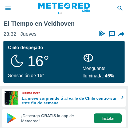
El Tiempo en Veldhoven
privacidad
23:32
Jueves
...
o de
eteored.cl)
borado por
Cielo despejado
es para
16°
ue la
 que se
e calidad.
Menguante
eder a este
Sensación de 16°
Iluminada:
46%
ediante las
opciones:
Última hora
ookies y
La nieve sorprenderá al valle de Chile centro-sur
e forma
este fin de semana
d digital
¡Descarga
GRATIS
la app de
Instalar
ada, basada
Meteored!
mación