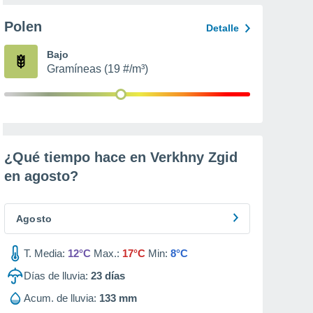
Polen
Detalle
Bajo
Gramíneas (19 #/m³)
¿Qué tiempo hace en Verkhny Zgid
en
agosto
?
Agosto
T. Media:
12°C
Max.:
17°C
Min:
8°C
Días de lluvia:
23
días
Acum. de lluvia:
133 mm