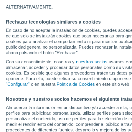
19°
ALTERNATIVAMENTE,
Rechazar tecnologías similares a cookies
30%
En caso de no aceptar la instalación de cookies, puedes accede
Sensación de 19°
0.2 mm
de que solo se instalarán cookies que sean necesarias para garan
cookies para analizar el comportamiento ni para mostrar publici
publicidad general no personalizada. Puedes rechazar la instala
abono pulsando el botón "Rechazar".
Última hora
Un sistema de altura traerá intensas lluvias al
Con su consentimiento, nosotros y
nuestros socios
usamos cooki
Norte de Chile: alerta por isoterma cero alta
almacenar, acceder y procesar datos personales como su visita e
cookies. Es posible que algunos proveedores traten tus datos pe
Tiempo 1 - 7 días
Actualidad
Mapa de lluvia
Satél
oponerte. Para ello, puede retirar su consentimiento u oponerse
"Configurar"
o en nuestra
Política de Cookies
en este sitio web.
Nosotros y nuestros socios hacemos el siguiente trata
Mañana
Lunes
Hoy
Almacenar la información en un dispositivo y/o acceder a ella, 
9 Ago
10 Ago
8 Ago
perfiles para publicidad personalizada, utilizar perfiles para sele
personalizar el contenido, uso de perfiles para la selección de c
medir el rendimiento del contenido, comprender al público a tra
procedentes de diferentes fuentes, desarrollo y mejora de los se
90%
90%
60%