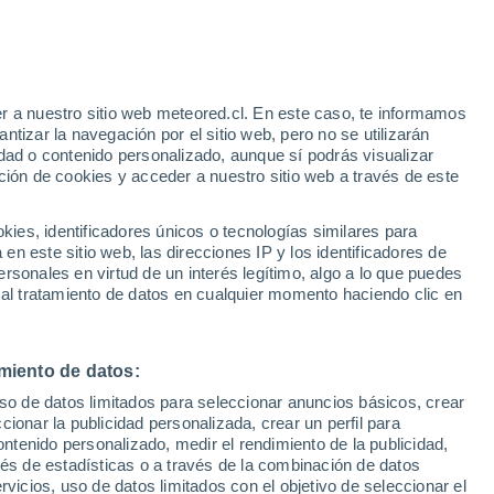
r a nuestro sitio web meteored.cl. En este caso, te informamos
tizar la navegación por el sitio web, pero no se utilizarán
dad o contenido personalizado, aunque sí podrás visualizar
ción de cookies y acceder a nuestro sitio web a través de este
es, identificadores únicos o tecnologías similares para
n este sitio web, las direcciones IP y los identificadores de
rsonales en virtud de un interés legítimo, algo a lo que puedes
ites
Modelos
 al tratamiento de datos en cualquier momento haciendo clic en
miento de datos:
Martes
Miércoles
Jueves
Viernes
uso de datos limitados para seleccionar anuncios básicos, crear
11 Ago
12 Ago
13 Ago
14 Ago
ccionar la publicidad personalizada, crear un perfil para
ontenido personalizado, medir el rendimiento de la publicidad,
vés de estadísticas o a través de la combinación de datos
rvicios, uso de datos limitados con el objetivo de seleccionar el
90%
90%
90%
90%