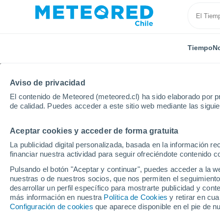
Tiempo
No
Aviso de privacidad
El contenido de Meteored (meteored.cl) ha sido elaborado por pr
de calidad. Puedes acceder a este sitio web mediante las sigui
Aceptar cookies y acceder de forma gratuita
Inicio
Rusia
Osetia del Norte-Alania
Verkhny Zg
La publicidad digital personalizada, basada en la información r
financiar nuestra actividad para seguir ofreciéndote contenido c
El Tiempo en Verkhny 
Pulsando el botón "Aceptar y continuar", puedes acceder a la w
nuestras o de nuestros socios, que nos permiten el seguimiento
16:04
Sábado
desarrollar un perfil específico para mostrarte publicidad y co
más información en nuestra
Política de Cookies
y retirar en cu
Configuración de cookies
que aparece disponible en el pie de n
Lluvia débil