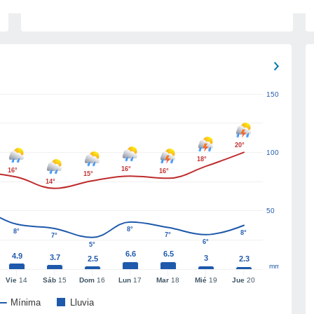
150
20°
100
18°
16°
16°
16°
15°
14°
50
8°
8°
8°
7°
7°
6°
5°
6.6
6.5
4.9
3.7
3
2.5
2.3
mm
Vie
14
Sáb
15
Dom
16
Lun
17
Mar
18
Mié
19
Jue
20
Mínima
Lluvia