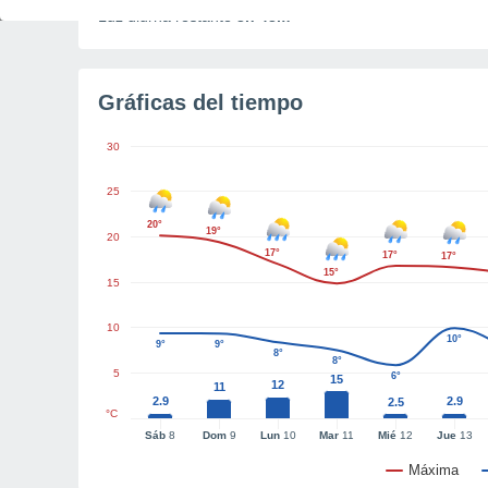
Luz diurna restante
3h 43m
Gráficas del tiempo
30
25
20°
19°
20
17°
17°
17°
15°
15
10
10°
9°
9°
8°
8°
5
6°
15
12
11
2.9
2.9
2.5
°C
Sáb
8
Dom
9
Lun
10
Mar
11
Mié
12
Jue
13
Máxima