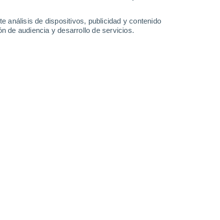
15 mm
2.5 mm
2.9 mm
4.9 mm
15°
/
8°
17°
/
6°
17°
/
10°
16°
/
8°
e análisis de dispositivos, publicidad y contenido
n de audiencia y desarrollo de servicios.
-
27
km/h
7
-
29
km/h
6
-
28
km/h
6
-
32
km/h
 de agosto
Noreste
3 Medio
°
3
-
20 km/h
FPS:
6-10
Noreste
1 Bajo
°
3
-
21 km/h
FPS:
no
Noreste
0 Bajo
°
2
-
19 km/h
FPS:
no
Suroeste
0 Bajo
°
1
-
15 km/h
FPS:
no