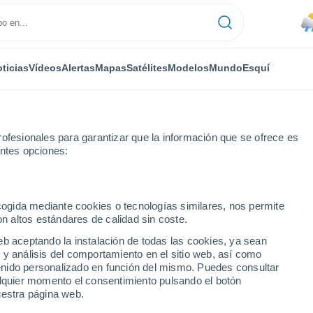
ticias
Vídeos
Alertas
Mapas
Satélites
Modelos
Mundo
Esquí
ofesionales para garantizar que la información que se ofrece es
entes opciones:
id
ecogida mediante cookies o tecnologías similares, nos permite
on altos estándares de calidad sin coste.
Zgid
eb aceptando la instalación de todas las cookies, ya sean
 y análisis del comportamiento en el sitio web, así como
...
ntenido personalizado en función del mismo. Puedes consultar
alquier momento el consentimiento pulsando el botón
Por hora
uestra página web.
Lluvias débiles en las próximas
horas