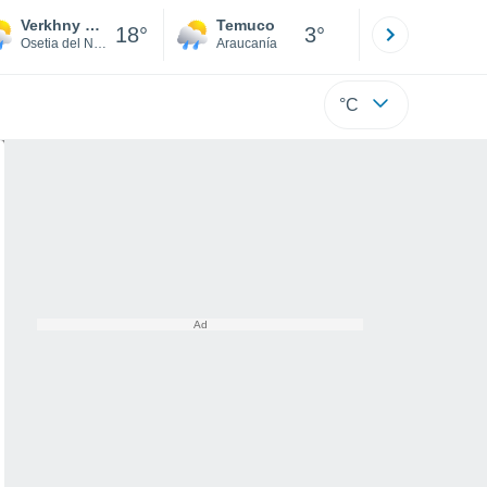
Verkhny Zgid
Temuco
Osorno
18°
3°
Osetia del Norte-Alania
Araucanía
Los Lagos
°C