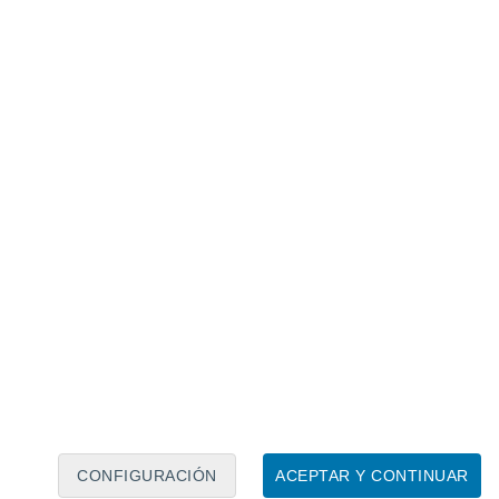
Calendario lunar
Lun
Mar
Mié
Jue
Vie
Sáb
Dom
8
9
10
11
12
13
14
15
16
17
18
19
20
21
CONFIGURACIÓN
ACEPTAR Y CONTINUAR