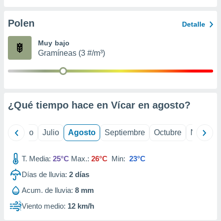
 seleccionar
o.
Polen
Detalle
calización
precisa e
Muy bajo
ión mediante
Gramíneas (3 #/m³)
, publicidad
dos,
 publicidad
,
¿Qué tiempo hace en Vícar en
agosto
?
ón de
 desarrollo
s.
yo
Junio
Julio
Agosto
Septiembre
Octubre
Noviemb
tros 1199
ios
T. Media:
25°C
Max.:
26°C
Min:
23°C
Días de lluvia:
2
días
Acum. de lluvia:
8 mm
Viento medio:
12 km/h