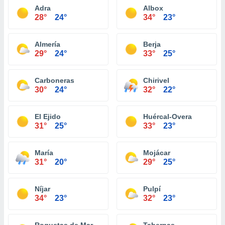
Adra
Albox
28°
24°
34°
23°
Almería
Berja
29°
24°
33°
25°
Carboneras
Chirivel
30°
24°
32°
22°
El Ejido
Huércal-Overa
31°
25°
33°
23°
María
Mojácar
31°
20°
29°
25°
Níjar
Pulpí
34°
23°
32°
23°