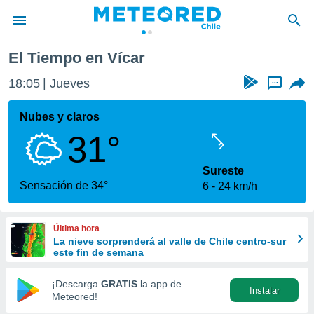
El Tiempo en Vícar
privacidad
18:05
Jueves
...
o de
eteored.cl)
borado por
Nubes y claros
es para
31°
ue la
 que se
e calidad.
Sureste
eder a este
Sensación de 34°
6
24 km/h
ediante las
opciones:
Última hora
ookies y
La nieve sorprenderá al valle de Chile centro-sur
e forma
este fin de semana
d digital
¡Descarga
GRATIS
la app de
Instalar
ada, basada
Meteored!
mación