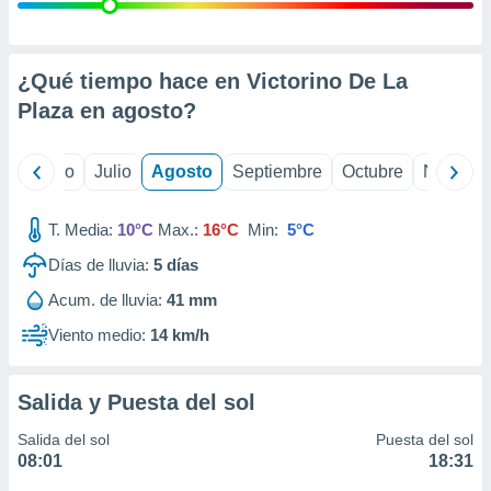
 seleccionar
o.
calización
precisa e
¿Qué tiempo hace en Victorino De La
ión mediante
Plaza en
agosto
?
, publicidad
yo
Junio
Julio
Agosto
Septiembre
Octubre
Noviemb
dos,
 publicidad
,
T. Media:
10°C
Max.:
16°C
Min:
5°C
ón de
Días de lluvia:
5
días
 desarrollo
s.
Acum. de lluvia:
41 mm
tros 1199
Viento medio:
14 km/h
ios
Salida y Puesta del sol
Salida del sol
Puesta del sol
08:01
18:31