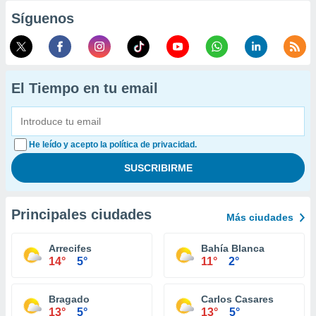
Síguenos
El Tiempo en tu email
He leído y acepto la política de privacidad.
Principales ciudades
Más ciudades
Arrecifes
Bahía Blanca
14°
5°
11°
2°
Bragado
Carlos Casares
13°
5°
13°
5°