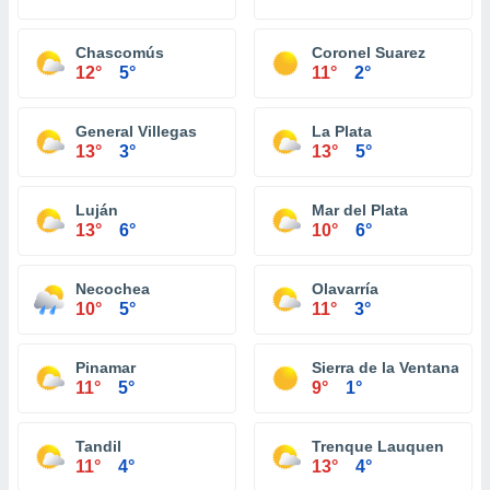
Chascomús
Coronel Suarez
12°
5°
11°
2°
General Villegas
La Plata
13°
3°
13°
5°
Luján
Mar del Plata
13°
6°
10°
6°
Necochea
Olavarría
10°
5°
11°
3°
Pinamar
Sierra de la Ventana
11°
5°
9°
1°
Tandil
Trenque Lauquen
11°
4°
13°
4°