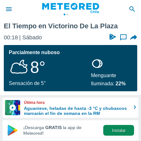
 Plaza
El Tiempo en Victorino De La Plaza
privacidad
00:18
Sábado
...
o de
eteored.cl)
borado por
Parcialmente nuboso
es para
8°
ue la
 que se
e calidad.
Menguante
eder a este
Sensación de 5°
Iluminada:
22%
ediante las
opciones:
Última hora
ookies y
Aguanieve, heladas de hasta -3 °C y chubascos
e forma
marcarán el fin de semana en la RM
d digital
¡Descarga
GRATIS
la app de
Instalar
ada, basada
Meteored!
mación