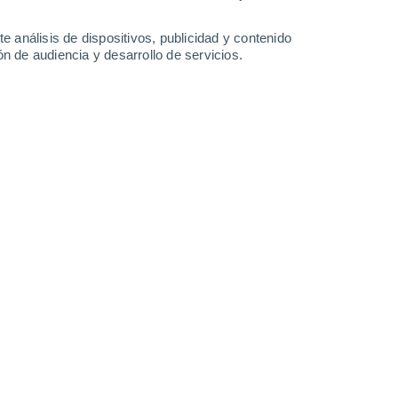
37°
/
23°
38°
/
23°
38°
/
22°
37°
/
23°
e análisis de dispositivos, publicidad y contenido
n de audiencia y desarrollo de servicios.
-
35
km/h
17
-
38
km/h
10
-
30
km/h
8
-
31
km/h
y hoy
, 8 de agosto
Sur
8 ¡Muy Alto!
12
-
30 km/h
FPS:
25-50
Sur
6 Alto
14
-
33 km/h
FPS:
15-25
Sur
4 Medio
14
-
33 km/h
FPS:
6-10
Sur
2 Bajo
13
-
32 km/h
FPS:
no