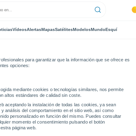
ticias
Vídeos
Alertas
Mapas
Satélites
Modelos
Mundo
Esquí
ofesionales para garantizar que la información que se ofrece es
entes opciones:
y
ecogida mediante cookies o tecnologías similares, nos permite
on altos estándares de calidad sin coste.
a de Bonany
eb aceptando la instalación de todas las cookies, ya sean
 y análisis del comportamiento en el sitio web, así como
...
ntenido personalizado en función del mismo. Puedes consultar
alquier momento el consentimiento pulsando el botón
Por hora
uestra página web.
Cielos despejados en las
próximas horas