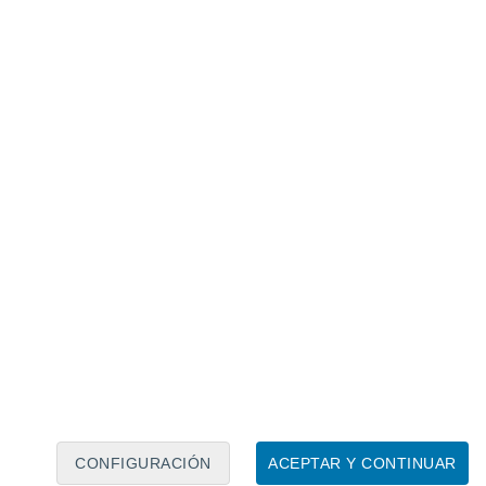
Calendario lunar
Lun
Mar
Mié
Jue
Vie
Sáb
Dom
8
9
10
11
12
13
14
15
16
17
18
19
20
21
CONFIGURACIÓN
ACEPTAR Y CONTINUAR