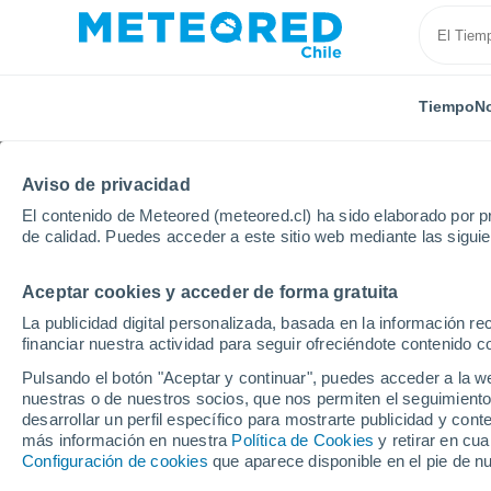
Tiempo
No
Aviso de privacidad
El contenido de Meteored (meteored.cl) ha sido elaborado por pr
de calidad. Puedes acceder a este sitio web mediante las sigui
Aceptar cookies y acceder de forma gratuita
Inicio
España
Illes Balears
Vilafranca de Bonan
La publicidad digital personalizada, basada en la información r
financiar nuestra actividad para seguir ofreciéndote contenido c
El Tiempo en Vilafranc
Pulsando el botón "Aceptar y continuar", puedes acceder a la w
nuestras o de nuestros socios, que nos permiten el seguimiento
14:42
Sábado
desarrollar un perfil específico para mostrarte publicidad y co
más información en nuestra
Política de Cookies
y retirar en cu
Configuración de cookies
que aparece disponible en el pie de n
Soleado