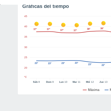
Gráficas del tiempo
45
40
38°
38°
37°
37°
37°
37°
35
30
25
23°
23°
23°
23°
23°
22°
20
°C
Sáb
8
Dom
9
Lun
10
Mar
11
Mié
12
Jue
13
Máxima