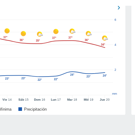
6
37°
37°
37°
36°
36°
35°
34°
4
2
24°
24°
23°
23°
23°
22°
22°
mm
Vie
14
Sáb
15
Dom
16
Lun
17
Mar
18
Mié
19
Jue
20
Mínima
Precipitación