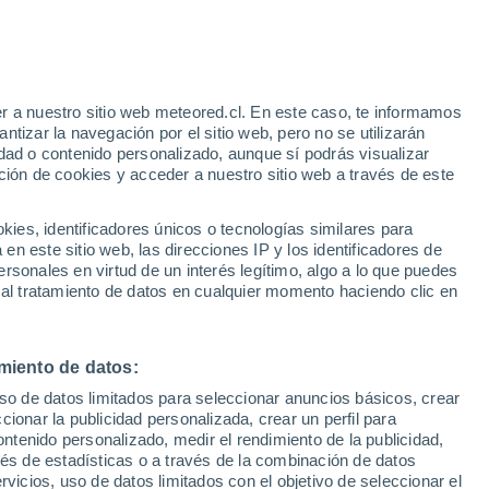
Aviso de nivel amarillo
Alerta moderada por altas
temperaturas en Vilafranca de
Bonany hoy
 Alto!
r a nuestro sitio web meteored.cl. En este caso, te informamos
tizar la navegación por el sitio web, pero no se utilizarán
dad o contenido personalizado, aunque sí podrás visualizar
ción de cookies y acceder a nuestro sitio web a través de este
es, identificadores únicos o tecnologías similares para
n este sitio web, las direcciones IP y los identificadores de
rsonales en virtud de un interés legítimo, algo a lo que puedes
Satélites
Modelos
 al tratamiento de datos en cualquier momento haciendo clic en
miento de datos:
Martes
Miércoles
Jueves
Viernes
uso de datos limitados para seleccionar anuncios básicos, crear
11 Ago
12 Ago
13 Ago
14 Ago
ccionar la publicidad personalizada, crear un perfil para
ontenido personalizado, medir el rendimiento de la publicidad,
vés de estadísticas o a través de la combinación de datos
rvicios, uso de datos limitados con el objetivo de seleccionar el