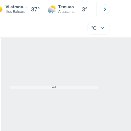
Vilafranca de Bonany
Temuco
Osorno
37°
3°
Illes Balears
Araucanía
Los Lagos
°C