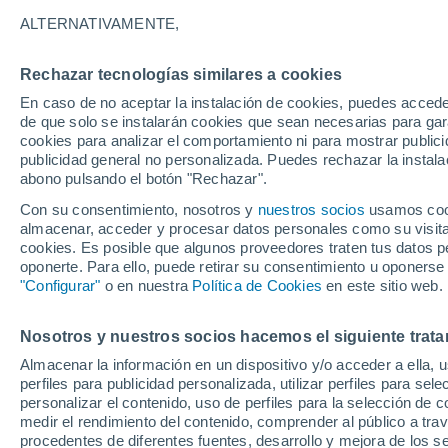
37°
ALTERNATIVAMENTE,
Rechazar tecnologías similares a cookies
UV
8 ¡Muy
En caso de no aceptar la instalación de cookies, puedes accede
Sensación de 39°
FPS
25-50
de que solo se instalarán cookies que sean necesarias para garan
cookies para analizar el comportamiento ni para mostrar publici
publicidad general no personalizada. Puedes rechazar la instala
abono pulsando el botón "Rechazar".
Última hora
Un sistema de altura traerá intensas lluvias al
Con su consentimiento, nosotros y
nuestros socios
usamos cooki
Norte de Chile: alerta por isoterma cero alta
almacenar, acceder y procesar datos personales como su visita e
cookies. Es posible que algunos proveedores traten tus datos pe
Tiempo 1 - 7 días
Actualidad
Mapa de temperatura
oponerte. Para ello, puede retirar su consentimiento u oponerse
"Configurar"
o en nuestra
Política de Cookies
en este sitio web.
Nosotros y nuestros socios hacemos el siguiente trata
Mañana
Lunes
Hoy
Almacenar la información en un dispositivo y/o acceder a ella, 
9 Ago
10 Ago
8 Ago
perfiles para publicidad personalizada, utilizar perfiles para sele
personalizar el contenido, uso de perfiles para la selección de c
medir el rendimiento del contenido, comprender al público a tra
procedentes de diferentes fuentes, desarrollo y mejora de los se