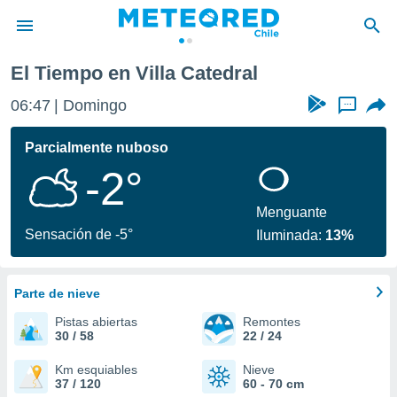
El Tiempo en Villa Catedral
privacidad
06:47
Domingo
...
o de
eteored.cl)
borado por
Parcialmente nuboso
es para
-2°
ue la
 que se
e calidad.
Menguante
eder a este
Sensación de -5°
Iluminada:
13%
ediante las
opciones:
Parte de nieve
ookies y
e forma
Pistas abiertas
Remontes
30 / 58
22 / 24
d digital
ada, basada
Km esquiables
Nieve
37 / 120
60 - 70 cm
mación