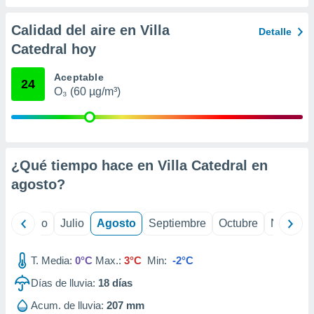
 seleccionar
o.
Calidad del aire en Villa
Detalle
calización
Catedral hoy
precisa e
ión mediante
Aceptable
24
, publicidad
O₃ (60 µg/m³)
dos,
 publicidad
,
ón de
¿Qué tiempo hace en Villa Catedral en
 desarrollo
agosto
?
s.
tros 1199
ios
yo
Junio
Julio
Agosto
Septiembre
Octubre
Noviemb
T. Media:
0°C
Max.:
3°C
Min:
-2°C
Días de lluvia:
18
días
Acum. de lluvia:
207 mm