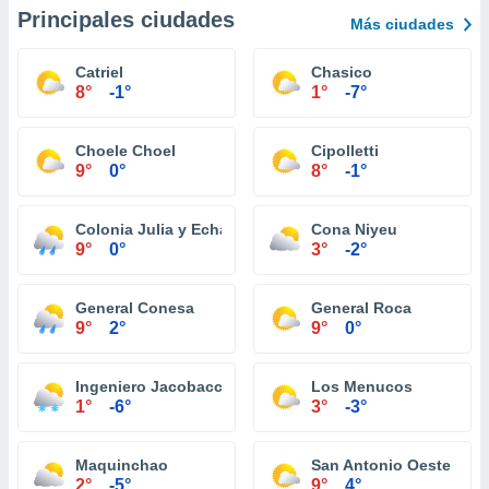
Principales ciudades
Más ciudades
Catriel
Chasico
8°
-1°
1°
-7°
Choele Choel
Cipolletti
9°
0°
8°
-1°
Colonia Julia y Echarren
Cona Niyeu
9°
0°
3°
-2°
General Conesa
General Roca
9°
2°
9°
0°
Ingeniero Jacobacci
Los Menucos
1°
-6°
3°
-3°
Maquinchao
San Antonio Oeste
2°
-5°
9°
4°