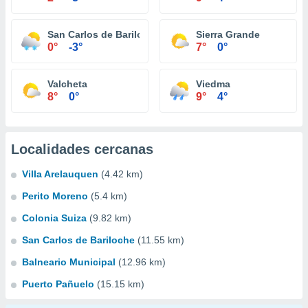
San Carlos de Bariloche
Sierra Grande
0°
-3°
7°
0°
Valcheta
Viedma
8°
0°
9°
4°
Localidades cercanas
Villa Arelauquen
(4.42 km)
Perito Moreno
(5.4 km)
Colonia Suiza
(9.82 km)
San Carlos de Bariloche
(11.55 km)
Balneario Municipal
(12.96 km)
Puerto Pañuelo
(15.15 km)