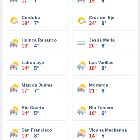
17°
7°
15°
6°
Córdoba
Cruz del Eje
19°
7°
24°
9°
Huinca Renanco
Jesús María
13°
4°
20°
6°
Laboulaye
Las Varillas
14°
5°
18°
8°
Marcos Juárez
Morteros
17°
7°
21°
8°
Río Cuarto
Río Tercero
14°
5°
16°
6°
San Francisco
Vicuna Mackenna
19°
8°
14°
5°