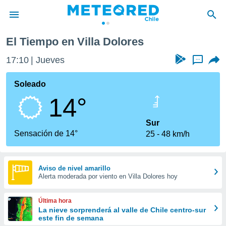
El Tiempo en Villa Dolores
privacidad
17:10
Jueves
...
o de
eteored.cl)
borado por
Soleado
es para
14°
ue la
 que se
e calidad.
Sur
eder a este
Sensación de 14°
25
48 km/h
ediante las
opciones:
ookies y
Aviso de nivel amarillo
Alerta moderada por viento en Villa Dolores hoy
e forma
d digital
Última hora
ada, basada
La nieve sorprenderá al valle de Chile centro-sur
este fin de semana
mación