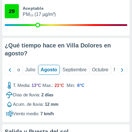
 seleccionar
o.
Aceptable
29
PM₂₅ (17 µg/m³)
calización
precisa e
ión mediante
, publicidad
¿Qué tiempo hace en Villa Dolores en
dos,
agosto
?
 publicidad
,
ón de
yo
Junio
Julio
Agosto
Septiembre
Octubre
Noviemb
 desarrollo
s.
T. Media:
13°C
Max.:
21°C
Min:
6°C
tros 1199
ios
Días de lluvia:
2
días
Acum. de lluvia:
12 mm
Viento medio:
7 km/h
Salida y Puesta del sol