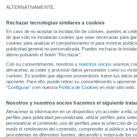
8°
ALTERNATIVAMENTE,
Rechazar tecnologías similares a cookies
90%
En caso de no aceptar la instalación de cookies, puedes accede
Sensación de 5°
0.5 mm
de que solo se instalarán cookies que sean necesarias para garan
cookies para analizar el comportamiento ni para mostrar publici
publicidad general no personalizada. Puedes rechazar la instala
abono pulsando el botón "Rechazar".
Última hora
La nieve sorprenderá al valle de Chile centro-
Con su consentimiento, nosotros y
nuestros socios
usamos cooki
este fin de semana
almacenar, acceder y procesar datos personales como su visita e
cookies. Es posible que algunos proveedores traten tus datos pe
Tiempo 1 - 7 días
Actualidad
Mapa de lluvia
Satél
oponerte. Para ello, puede retirar su consentimiento u oponerse
"Configurar"
o en nuestra
Política de Cookies
en este sitio web.
Nosotros y nuestros socios hacemos el siguiente trata
Mañana
Sábado
D
Hoy
Almacenar la información en un dispositivo y/o acceder a ella, 
7 Ago
8 Ago
6 Ago
perfiles para publicidad personalizada, utilizar perfiles para sele
personalizar el contenido, uso de perfiles para la selección de c
medir el rendimiento del contenido, comprender al público a tra
procedentes de diferentes fuentes, desarrollo y mejora de los se
90%