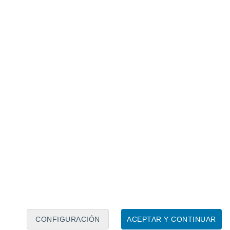
Calendario lunar
Lun
Mar
Mié
Jue
Vie
Sáb
Dom
6
7
8
9
10
11
12
13
14
15
16
17
18
19
CONFIGURACIÓN
ACEPTAR Y CONTINUAR