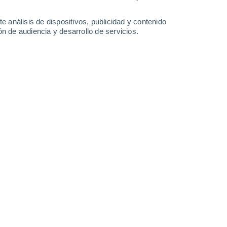
10°
/
0°
11°
/
0°
12°
/
0°
10°
/
3°
e análisis de dispositivos, publicidad y contenido
n de audiencia y desarrollo de servicios.
-
50
km/h
11
-
20
km/h
10
-
22
km/h
8
-
16
km/h
 de agosto
Sur
1 Bajo
28
-
49 km/h
FPS:
no
Sur
1 Bajo
29
-
54 km/h
FPS:
no
Sur
1 Bajo
26
-
55 km/h
FPS:
no
Sur
1 Bajo
30
-
56 km/h
FPS:
no