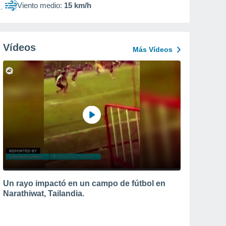
Viento medio:
15 km/h
Vídeos
Más Vídeos
Un rayo impactó en un campo de fútbol en
Narathiwat, Tailandia.