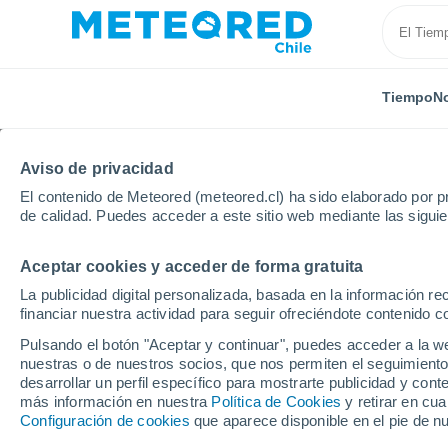
Tiempo
No
Aviso de privacidad
El contenido de Meteored (meteored.cl) ha sido elaborado por pr
de calidad. Puedes acceder a este sitio web mediante las sigui
Aceptar cookies y acceder de forma gratuita
Inicio
Argentina
Provincia de Buenos Aires
Villa
La publicidad digital personalizada, basada en la información r
financiar nuestra actividad para seguir ofreciéndote contenido c
El Tiempo en Villa Fort
Pulsando el botón "Aceptar y continuar", puedes acceder a la w
nuestras o de nuestros socios, que nos permiten el seguimiento
11:34
Jueves
desarrollar un perfil específico para mostrarte publicidad y co
más información en nuestra
Política de Cookies
y retirar en cu
Configuración de cookies
que aparece disponible en el pie de n
Lluvia débil