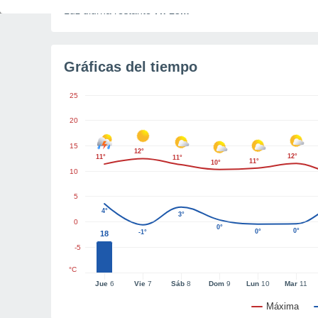
Luz diurna restante
7h 13m
Gráficas del tiempo
25
20
15
12°
12°
11°
11°
11°
10°
10
5
4°
3°
0
0°
0°
0°
-1°
18
-5
°C
Jue
6
Vie
7
Sáb
8
Dom
9
Lun
10
Mar
11
Máxima