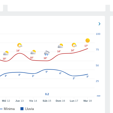
100
17°
75
14°
14°
14°
10°
10°
10°
50
5°
4°
4°
3°
3°
3°
2°
25
0.2
mm
Mié
12
Jue
13
Vie
14
Sáb
15
Dom
16
Lun
17
Mar
18
Mínima
Lluvia