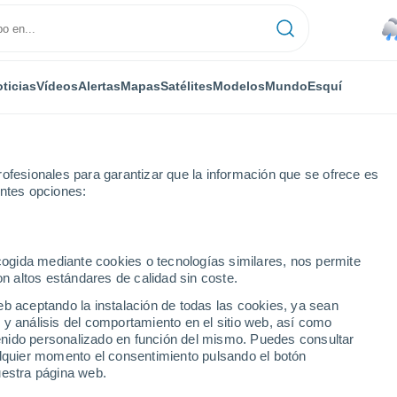
ticias
Vídeos
Alertas
Mapas
Satélites
Modelos
Mundo
Esquí
ofesionales para garantizar que la información que se ofrece es
entes opciones:
 Fortabat
ecogida mediante cookies o tecnologías similares, nos permite
on altos estándares de calidad sin coste.
abat
eb aceptando la instalación de todas las cookies, ya sean
 y análisis del comportamiento en el sitio web, así como
...
ntenido personalizado en función del mismo. Puedes consultar
alquier momento el consentimiento pulsando el botón
Por hora
uestra página web.
Lluvias débiles en las próximas
horas