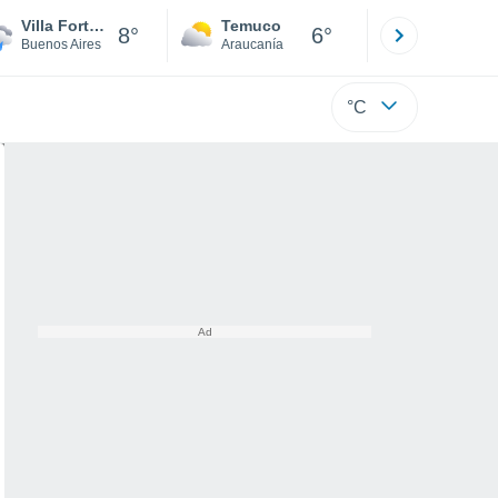
Villa Fortabat
Temuco
Osorno
8°
6°
Buenos Aires
Araucanía
Los Lagos
°C