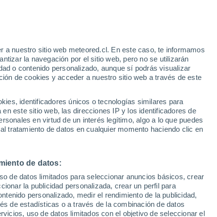
Aviso de nivel amarillo
Alerta moderada por tormenta en
Villa Fortabat hoy
r a nuestro sitio web meteored.cl. En este caso, te informamos
tizar la navegación por el sitio web, pero no se utilizarán
dad o contenido personalizado, aunque sí podrás visualizar
ción de cookies y acceder a nuestro sitio web a través de este
sur
es, identificadores únicos o tecnologías similares para
n este sitio web, las direcciones IP y los identificadores de
rsonales en virtud de un interés legítimo, algo a lo que puedes
ites
Modelos
 al tratamiento de datos en cualquier momento haciendo clic en
miento de datos:
omingo
Lunes
Martes
Miércoles
uso de datos limitados para seleccionar anuncios básicos, crear
9 Ago
10 Ago
11 Ago
12 Ago
ccionar la publicidad personalizada, crear un perfil para
ontenido personalizado, medir el rendimiento de la publicidad,
vés de estadísticas o a través de la combinación de datos
rvicios, uso de datos limitados con el objetivo de seleccionar el