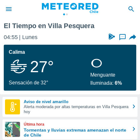
El Tiempo en Villa Pesquera
privacidad
04:55
Lunes
...
o de
eteored.cl)
borado por
Calima
es para
27°
ue la
 que se
e calidad.
Menguante
eder a este
Sensación de 32°
Iluminada:
6%
ediante las
opciones:
Aviso de nivel amarillo
ookies y
Alerta moderada por altas temperaturas en Villa Pesquera
e forma
hoy
d digital
Última hora
ada, basada
Tormentas y lluvias extremas amenazan el norte
de Chile
mación