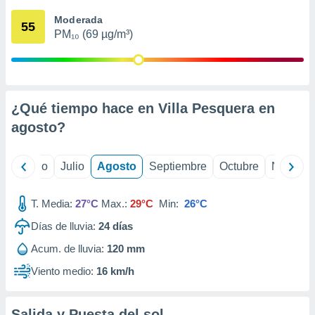
 seleccionar
o.
Moderada
55
PM₁₀ (69 µg/m³)
calización
precisa e
ión mediante
, publicidad
¿Qué tiempo hace en Villa Pesquera en
dos,
agosto
?
 publicidad
,
ón de
yo
Junio
Julio
Agosto
Septiembre
Octubre
Noviemb
 desarrollo
s.
T. Media:
27°C
Max.:
29°C
Min:
26°C
tros 1199
ios
Días de lluvia:
24
días
Acum. de lluvia:
120 mm
Viento medio:
16 km/h
Salida y Puesta del sol