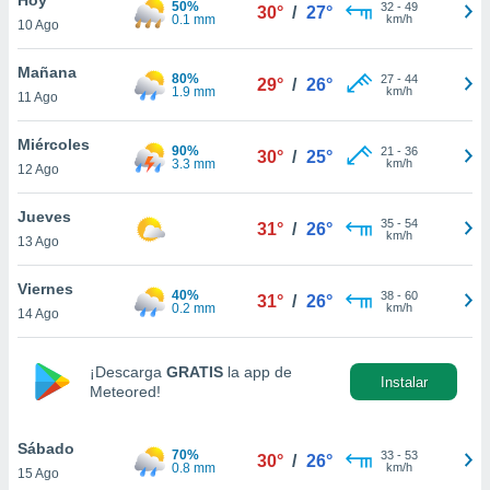
50%
32
-
49
30°
/
27°
0.1 mm
km/h
10 Ago
do en
 mismo.
sultar más
Mañana
80%
27
-
44
29°
/
26°
 en nuestra
1.9 mm
km/h
11 Ago
 Cookies
y
ualquier
Miércoles
90%
21
-
36
30°
/
25°
3.3 mm
km/h
12 Ago
ento
 botón
ación de
Jueves
35
-
54
31°
/
26°
kies
km/h
13 Ago
 disponible
e nuestra
Viernes
40%
38
-
60
.
31°
/
26°
0.2 mm
km/h
14 Ago
IVAMENTE,
¡Descarga
GRATIS
la app de
Instalar
Meteored!
as
 a cookies
Sábado
 no aceptar
70%
33
-
53
30°
/
26°
0.8 mm
km/h
15 Ago
ón de