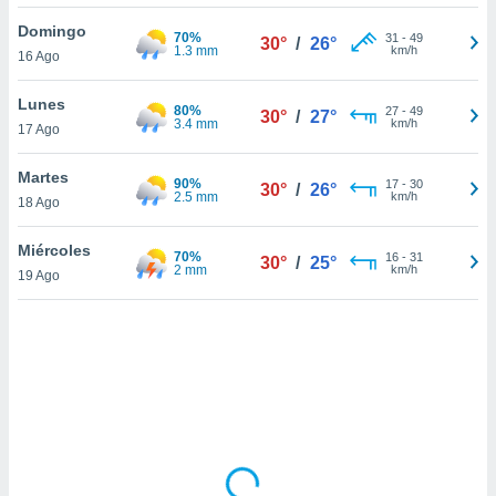
uedes
uestro sitio
Domingo
70%
31
-
49
30°
/
26°
ed.cl. En
1.3 mm
km/h
16 Ago
te
 de que
Lunes
80%
talarán
27
-
49
30°
/
27°
3.4 mm
km/h
17 Ago
e sean
para
a
Martes
90%
17
-
30
30°
/
26°
por el sitio
2.5 mm
km/h
18 Ago
o se
cookies para
Miércoles
70%
16
-
31
30°
/
25°
2 mm
km/h
19 Ago
nto ni para
licidad o
ado, aunque
sualizar
general no
ada. Puedes
 instalación
y acceder a
io web a
ste abono