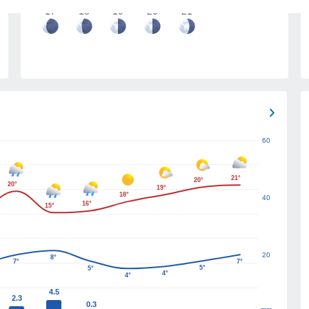
17
18
19
20
21
60
21°
20°
20°
19°
18°
40
16°
15°
20
8°
7°
7°
5°
5°
4°
4°
4.5
2.3
0.3