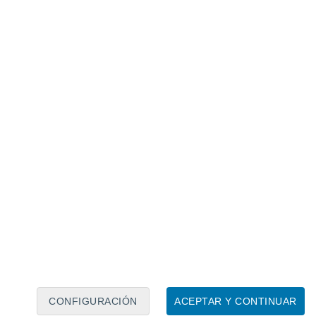
Calendario lunar
Lun
Mar
Mié
Jue
Vie
Sáb
Dom
8
9
10
11
12
13
14
15
16
CONFIGURACIÓN
ACEPTAR Y CONTINUAR