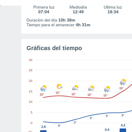
Primera luz
Mediodía
Última luz
07:04
12:49
18:34
Duración del día
10h 38m
Tiempo para el amanecer
4h 31m
Gráficas del tiempo
30
25
20
15°
15
13°
12°
12°
12°
12°
10
5
5°
5°
4°
2°
0
4.2
0°
2.8
0.4