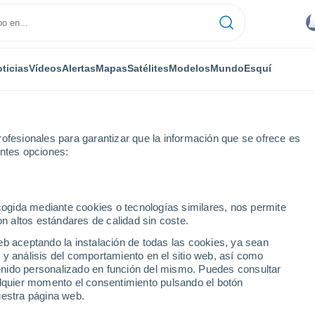
ticias
Vídeos
Alertas
Mapas
Satélites
Modelos
Mundo
Esquí
ofesionales para garantizar que la información que se ofrece es
entes opciones:
Cóbil
ecogida mediante cookies o tecnologías similares, nos permite
on altos estándares de calidad sin coste.
Cóbil
eb aceptando la instalación de todas las cookies, ya sean
 y análisis del comportamiento en el sitio web, así como
...
ntenido personalizado en función del mismo. Puedes consultar
alquier momento el consentimiento pulsando el botón
Por hora
uestra página web.
Cielos nubosos en las próximas
horas