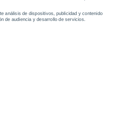
0.4 mm
4.2 mm
2.3 mm
12°
/
4°
12°
/
5°
15°
/
5°
20°
/
7°
e análisis de dispositivos, publicidad y contenido
n de audiencia y desarrollo de servicios.
-
25
km/h
6
-
18
km/h
8
-
28
km/h
13
-
34
km/h
8 de agosto
Noreste
0 Bajo
1
-
4 km/h
FPS:
no
Noroeste
0 Bajo
0
-
4 km/h
FPS:
no
Sureste
0 Bajo
1
-
4 km/h
FPS:
no
uboso
Sureste
0 Bajo
2
-
5 km/h
FPS:
no