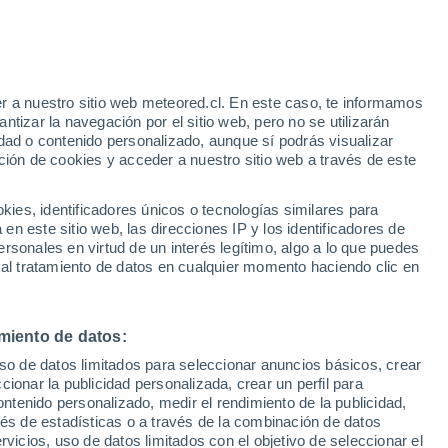
Aviso de nivel amarillo
Alerta moderada por lluvia en Villa
del Cóbil hoy
e
r a nuestro sitio web meteored.cl. En este caso, te informamos
:
22%
tizar la navegación por el sitio web, pero no se utilizarán
dad o contenido personalizado, aunque sí podrás visualizar
ción de cookies y acceder a nuestro sitio web a través de este
os
es, identificadores únicos o tecnologías similares para
n este sitio web, las direcciones IP y los identificadores de
rsonales en virtud de un interés legítimo, algo a lo que puedes
Satélites
Modelos
 al tratamiento de datos en cualquier momento haciendo clic en
miento de datos:
Martes
Miércoles
Jueves
Viernes
uso de datos limitados para seleccionar anuncios básicos, crear
11 Ago
12 Ago
13 Ago
14 Ago
ccionar la publicidad personalizada, crear un perfil para
ontenido personalizado, medir el rendimiento de la publicidad,
vés de estadísticas o a través de la combinación de datos
rvicios, uso de datos limitados con el objetivo de seleccionar el
70%
80%
80%