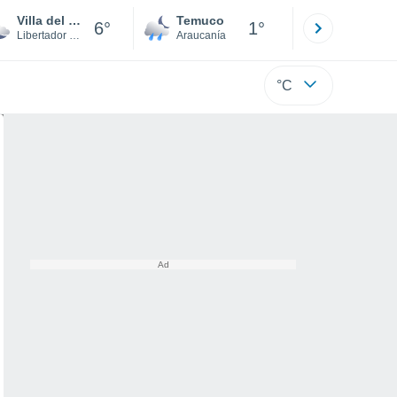
Villa del Cóbil
Temuco
Osorno
6°
1°
Libertador Gen. Bernardo O'Higgins
Araucanía
Los Lagos
°C