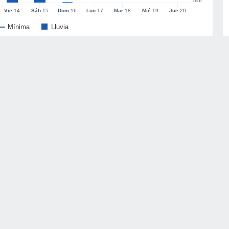
mm
Vie
14
Sáb
15
Dom
16
Lun
17
Mar
18
Mié
19
Jue
20
Mínima
Lluvia