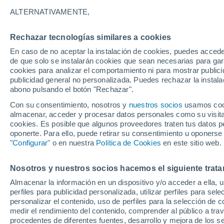
6°
ALTERNATIVAMENTE,
Rechazar tecnologías similares a cookies
Menguant
En caso de no aceptar la instalación de cookies, puedes accede
Iluminada
Sensación de 9°
de que solo se instalarán cookies que sean necesarias para garan
cookies para analizar el comportamiento ni para mostrar publici
publicidad general no personalizada. Puedes rechazar la instala
abono pulsando el botón "Rechazar".
Última hora
Aguanieve, heladas de hasta -3 °C y chubasc
Con su consentimiento, nosotros y
nuestros socios
usamos cooki
marcarán el fin de semana en la RM
almacenar, acceder y procesar datos personales como su visita e
cookies. Es posible que algunos proveedores traten tus datos pe
Tiempo 1 - 7 días
Actualidad
Mapa de nubosidad
oponerte. Para ello, puede retirar su consentimiento u oponerse
"Configurar"
o en nuestra
Política de Cookies
en este sitio web.
Nosotros y nuestros socios hacemos el siguiente trata
Mañana
Lunes
Hoy
Almacenar la información en un dispositivo y/o acceder a ella, 
9 Ago
10 Ago
8 Ago
perfiles para publicidad personalizada, utilizar perfiles para sele
personalizar el contenido, uso de perfiles para la selección de c
medir el rendimiento del contenido, comprender al público a tra
procedentes de diferentes fuentes, desarrollo y mejora de los se
90%