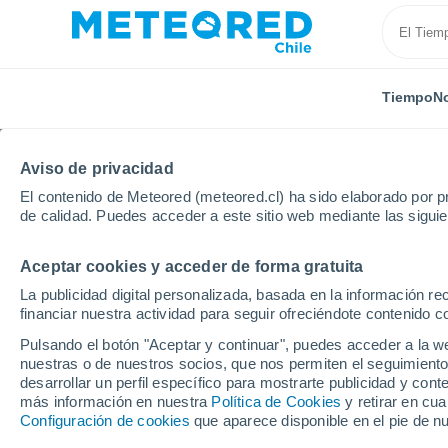
Tiempo
No
Aviso de privacidad
El contenido de Meteored (meteored.cl) ha sido elaborado por pr
de calidad. Puedes acceder a este sitio web mediante las sigui
Aceptar cookies y acceder de forma gratuita
Inicio
Libertador Gen. Bernardo O'Higgins
Villa del 
La publicidad digital personalizada, basada en la información r
financiar nuestra actividad para seguir ofreciéndote contenido c
El Tiempo en Villa del 
Pulsando el botón "Aceptar y continuar", puedes acceder a la w
nuestras o de nuestros socios, que nos permiten el seguimiento
02:33
Sábado
desarrollar un perfil específico para mostrarte publicidad y co
más información en nuestra
Política de Cookies
y retirar en cu
Configuración de cookies
que aparece disponible en el pie de n
Nubes y claros