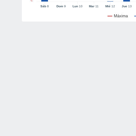
°C
Sáb
8
Dom
9
Lun
10
Mar
11
Mié
12
Jue
13
Máxima