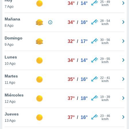
25
-
49
34°
/
14°
km/h
7 Ago
do en
 mismo.
sultar más
Mañana
28
-
54
34°
/
16°
 en nuestra
km/h
8 Ago
 Cookies
y
ualquier
Domingo
30
-
56
32°
/
17°
km/h
9 Ago
ento
 botón
ación de
Lunes
29
-
55
34°
/
14°
kies
km/h
10 Ago
 disponible
e nuestra
Martes
22
-
41
.
35°
/
16°
km/h
11 Ago
IVAMENTE,
Miércoles
19
-
39
37°
/
18°
km/h
12 Ago
as
 a cookies
Jueves
23
-
46
37°
/
16°
km/h
 no aceptar
13 Ago
ón de