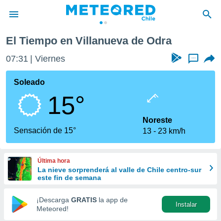
anueva de Odra
El Tiempo en Villanueva de Odra
privacidad
07:31
Viernes
...
o de
eteored.cl)
borado por
Soleado
es para
15°
ue la
 que se
e calidad.
Noreste
eder a este
Sensación de 15°
13
23 km/h
ediante las
opciones:
Última hora
ookies y
La nieve sorprenderá al valle de Chile centro-sur
e forma
este fin de semana
d digital
¡Descarga
GRATIS
la app de
Instalar
ada, basada
Meteored!
mación