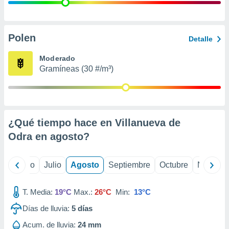
 seleccionar
o.
calización
precisa e
Polen
Detalle
ión mediante
Moderado
, publicidad
Gramíneas (30 #/m³)
dos,
 publicidad
,
ón de
¿Qué tiempo hace en Villanueva de
 desarrollo
s.
Odra en
agosto
?
tros 1199
ios
yo
Junio
Julio
Agosto
Septiembre
Octubre
Noviemb
T. Media:
19°C
Max.:
26°C
Min:
13°C
Días de lluvia:
5
días
Acum. de lluvia:
24 mm