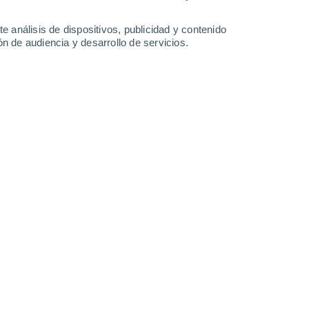
36°
/
16°
37°
/
17°
38°
/
18°
38°
/
18°
e análisis de dispositivos, publicidad y contenido
n de audiencia y desarrollo de servicios.
-
43
km/h
21
-
43
km/h
17
-
37
km/h
15
-
42
km/h
fantes hoy
, 8 de agosto
Noreste
0 Bajo
10
-
20 km/h
FPS:
no
Noreste
0 Bajo
9
-
18 km/h
FPS:
no
Noreste
0 Bajo
8
-
16 km/h
FPS:
no
Noreste
0 Bajo
7
-
14 km/h
FPS:
no