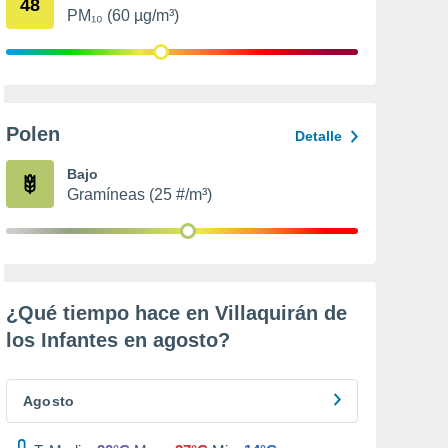
48
PM₁₀ (60 µg/m³)
Polen
Detalle
Bajo
Gramíneas (25 #/m³)
¿Qué tiempo hace en Villaquirán de
los Infantes en
agosto
?
Agosto