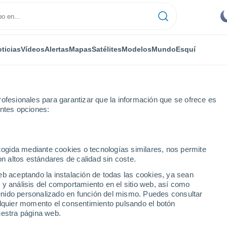
ticias
Vídeos
Alertas
Mapas
Satélites
Modelos
Mundo
Esquí
ofesionales para garantizar que la información que se ofrece es
entes opciones:
os
Villaquirán de los Infantes
ecogida mediante cookies o tecnologías similares, nos permite
on altos estándares de calidad sin coste.
n de los Infantes
eb aceptando la instalación de todas las cookies, ya sean
 y análisis del comportamiento en el sitio web, así como
...
ntenido personalizado en función del mismo. Puedes consultar
alquier momento el consentimiento pulsando el botón
Por hora
uestra página web.
Cielos despejados en las
próximas horas