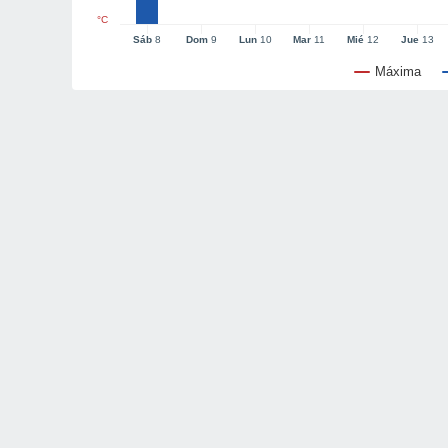
°C
Sáb
8
Dom
9
Lun
10
Mar
11
Mié
12
Jue
13
Máxima