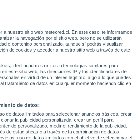
Aviso de nivel amarillo
Alerta moderada por tormenta en
Villaquirán de los Infantes hoy
e
r a nuestro sitio web meteored.cl. En este caso, te informamos
:
24%
tizar la navegación por el sitio web, pero no se utilizarán
dad o contenido personalizado, aunque sí podrás visualizar
ción de cookies y acceder a nuestro sitio web a través de este
os
es, identificadores únicos o tecnologías similares para
n este sitio web, las direcciones IP y los identificadores de
rsonales en virtud de un interés legítimo, algo a lo que puedes
Satélites
Modelos
 al tratamiento de datos en cualquier momento haciendo clic en
miento de datos:
Martes
Miércoles
Jueves
Viernes
uso de datos limitados para seleccionar anuncios básicos, crear
11 Ago
12 Ago
13 Ago
14 Ago
ccionar la publicidad personalizada, crear un perfil para
ontenido personalizado, medir el rendimiento de la publicidad,
vés de estadísticas o a través de la combinación de datos
rvicios, uso de datos limitados con el objetivo de seleccionar el