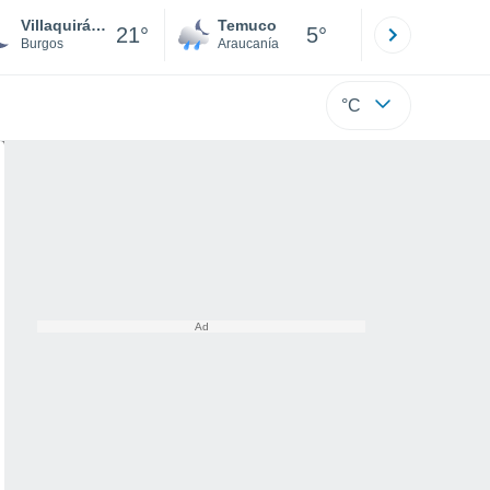
Villaquirán de los Infantes
Temuco
Osorno
21°
5°
Burgos
Araucanía
Los Lagos
°C