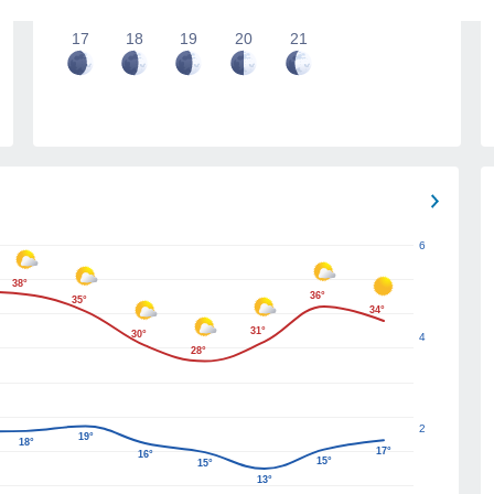
17
18
19
20
21
6
38°
36°
35°
34°
31°
30°
4
28°
2
19°
18°
17°
16°
15°
15°
13°