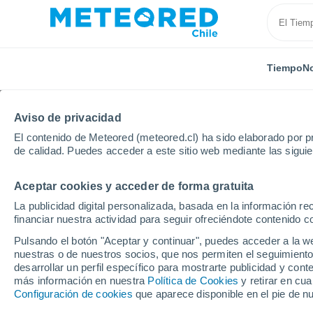
Tiempo
No
Aviso de privacidad
El contenido de Meteored (meteored.cl) ha sido elaborado por pr
de calidad. Puedes acceder a este sitio web mediante las sigui
Aceptar cookies y acceder de forma gratuita
Inicio
España
Castilla y León
Provincia de Burg
La publicidad digital personalizada, basada en la información r
financiar nuestra actividad para seguir ofreciéndote contenido c
El Tiempo en Villaquirá
Pulsando el botón "Aceptar y continuar", puedes acceder a la w
nuestras o de nuestros socios, que nos permiten el seguimiento
00:42
Sábado
desarrollar un perfil específico para mostrarte publicidad y co
más información en nuestra
Política de Cookies
y retirar en cu
Configuración de cookies
que aparece disponible en el pie de n
Cielo despejado