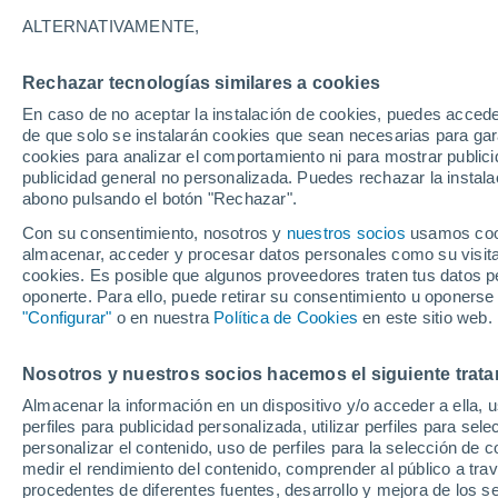
21°
ALTERNATIVAMENTE,
Rechazar tecnologías similares a cookies
Menguant
En caso de no aceptar la instalación de cookies, puedes accede
Iluminada
Sensación de 21°
de que solo se instalarán cookies que sean necesarias para garan
cookies para analizar el comportamiento ni para mostrar publici
publicidad general no personalizada. Puedes rechazar la instala
abono pulsando el botón "Rechazar".
Última hora
Aguanieve, heladas de hasta -3 °C y chubasc
Con su consentimiento, nosotros y
nuestros socios
usamos cooki
marcarán el fin de semana en la RM
almacenar, acceder y procesar datos personales como su visita e
cookies. Es posible que algunos proveedores traten tus datos pe
Tiempo 1 - 7 días
Actualidad
Mapa de temperatura
oponerte. Para ello, puede retirar su consentimiento u oponerse
"Configurar"
o en nuestra
Política de Cookies
en este sitio web.
Nosotros y nuestros socios hacemos el siguiente trata
Mañana
Lunes
Hoy
Almacenar la información en un dispositivo y/o acceder a ella, 
9 Ago
10 Ago
8 Ago
perfiles para publicidad personalizada, utilizar perfiles para sele
personalizar el contenido, uso de perfiles para la selección de c
medir el rendimiento del contenido, comprender al público a tra
procedentes de diferentes fuentes, desarrollo y mejora de los se
50%