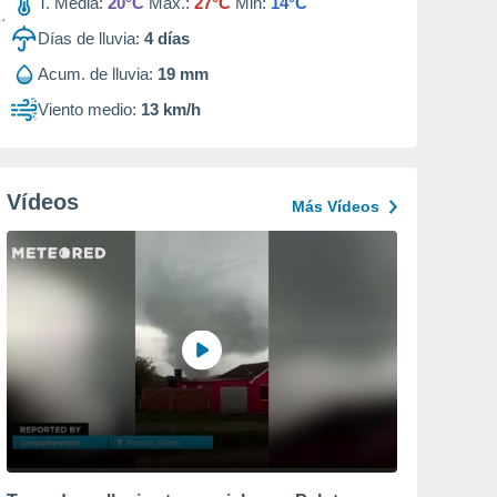
T. Media:
20°C
Max.:
27°C
Min:
14°C
Días de lluvia:
4
días
Acum. de lluvia:
19 mm
Viento medio:
13 km/h
Vídeos
Más Vídeos