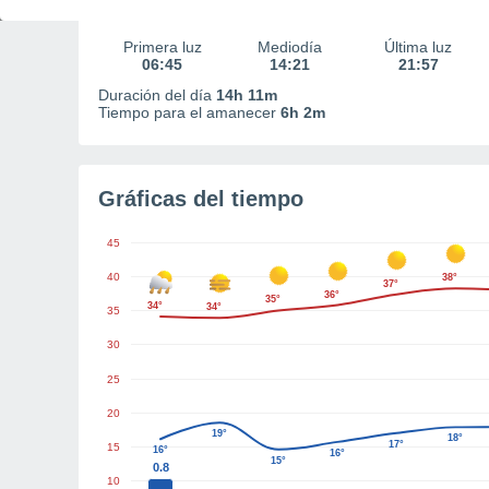
Primera luz
Mediodía
Última luz
06:45
14:21
21:57
Duración del día
14h 11m
Tiempo para el amanecer
6h 2m
Gráficas del tiempo
45
40
38°
37°
36°
35°
34°
34°
35
30
25
20
19°
18°
17°
15
16°
16°
15°
0.8
10