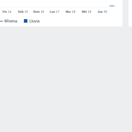
mm
Vie
14
Sáb
15
Dom
16
Lun
17
Mar
18
Mié
19
Jue
20
Mínima
Lluvia