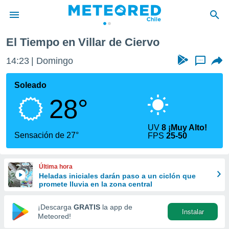
Villar de Ciervo
El Tiempo en Villar de Ciervo
privacidad
14:23
Domingo
...
o de
eteored.cl)
borado por
Soleado
es para
28°
ue la
 que se
e calidad.
UV
8 ¡Muy Alto!
eder a este
Sensación de 27°
FPS
25-50
ediante las
opciones:
Última hora
ookies y
Heladas iniciales darán paso a un ciclón que
e forma
promete lluvia en la zona central
d digital
¡Descarga
GRATIS
la app de
Instalar
ada, basada
Meteored!
mación