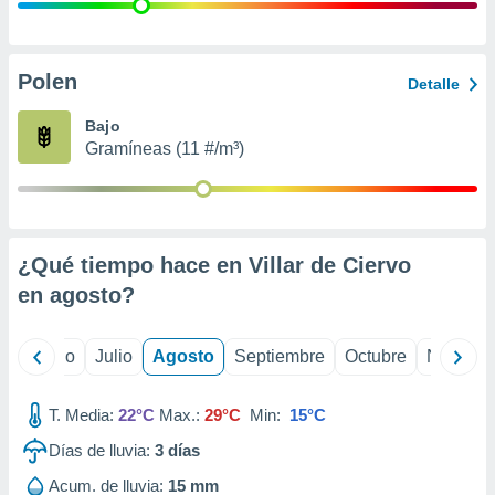
 seleccionar
o.
calización
precisa e
Polen
Detalle
ión mediante
Bajo
, publicidad
Gramíneas (11 #/m³)
dos,
 publicidad
,
ón de
¿Qué tiempo hace en Villar de Ciervo
 desarrollo
s.
en
agosto
?
tros 1199
ios
yo
Junio
Julio
Agosto
Septiembre
Octubre
Noviemb
T. Media:
22°C
Max.:
29°C
Min:
15°C
Días de lluvia:
3
días
Acum. de lluvia:
15 mm