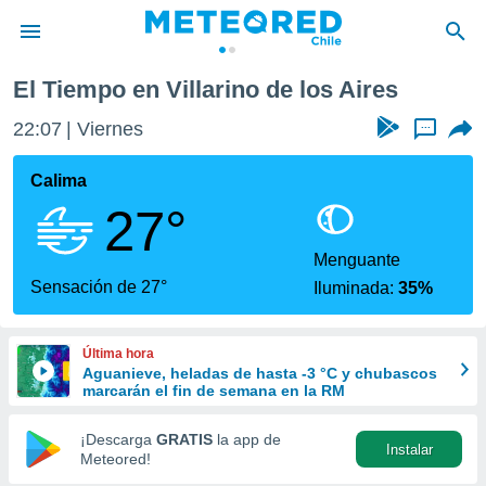
Villarino de los Aires
El Tiempo en Villarino de los Aires
privacidad
22:07
Viernes
...
o de
eteored.cl)
borado por
Calima
es para
27°
ue la
 que se
e calidad.
Menguante
eder a este
Sensación de 27°
Iluminada:
35%
ediante las
opciones:
Última hora
ookies y
Aguanieve, heladas de hasta -3 °C y chubascos
e forma
marcarán el fin de semana en la RM
d digital
¡Descarga
GRATIS
la app de
Instalar
ada, basada
Meteored!
mación