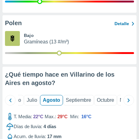
 seleccionar
o.
calización
precisa e
Polen
Detalle
ión mediante
Bajo
, publicidad
Gramíneas (13 #/m³)
dos,
 publicidad
,
ón de
¿Qué tiempo hace en Villarino de los
 desarrollo
s.
Aires en
agosto
?
tros 1199
ios
yo
Junio
Julio
Agosto
Septiembre
Octubre
Noviemb
T. Media:
22°C
Max.:
29°C
Min:
16°C
Días de lluvia:
4
días
Acum. de lluvia:
17 mm