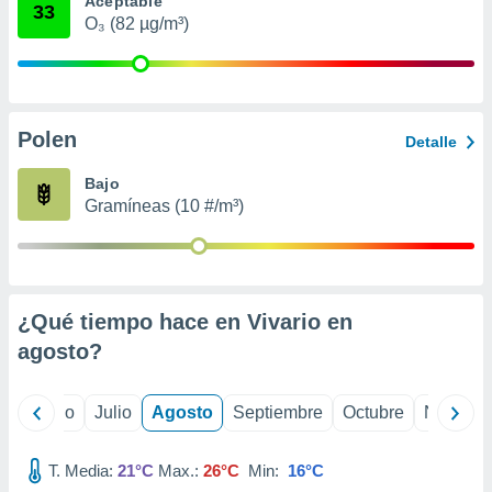
Aceptable
 seleccionar
33
o.
O₃ (82 µg/m³)
calización
precisa e
ión mediante
Polen
, publicidad
Detalle
dos,
Bajo
 publicidad
Gramíneas (10 #/m³)
,
ón de
 desarrollo
s.
¿Qué tiempo hace en Vivario en
tros 1199
ios
agosto
?
yo
Junio
Julio
Agosto
Septiembre
Octubre
Noviemb
T. Media:
21°C
Max.:
26°C
Min:
16°C