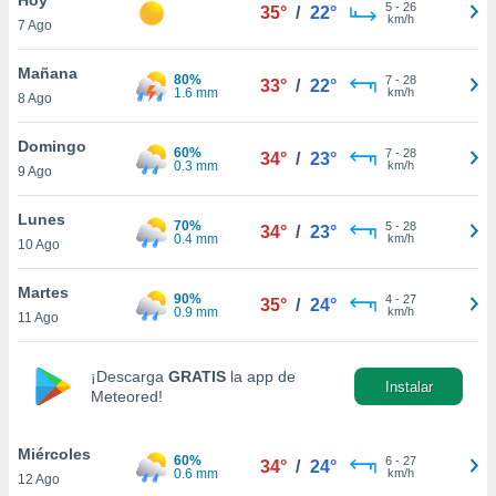
5
-
26
35°
/
22°
km/h
7 Ago
do en
 mismo.
sultar más
Mañana
80%
7
-
28
33°
/
22°
 en nuestra
1.6 mm
km/h
8 Ago
 Cookies
y
ualquier
Domingo
60%
7
-
28
34°
/
23°
0.3 mm
km/h
9 Ago
ento
 botón
ación de
Lunes
70%
5
-
28
34°
/
23°
kies
0.4 mm
km/h
10 Ago
 disponible
e nuestra
Martes
90%
4
-
27
.
35°
/
24°
0.9 mm
km/h
11 Ago
IVAMENTE,
¡Descarga
GRATIS
la app de
Instalar
Meteored!
as
 a cookies
Miércoles
 no aceptar
60%
6
-
27
34°
/
24°
0.6 mm
km/h
12 Ago
ón de