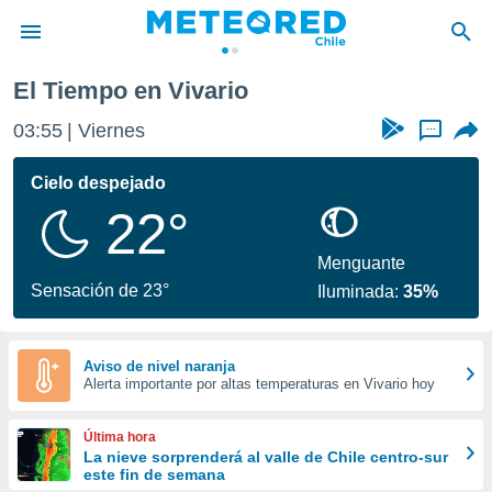
El Tiempo en Vivario
privacidad
03:55
Viernes
...
o de
eteored.cl)
borado por
Cielo despejado
es para
22°
ue la
 que se
e calidad.
Menguante
eder a este
Sensación de 23°
Iluminada:
35%
ediante las
opciones:
ookies y
Aviso de nivel naranja
Alerta importante por altas temperaturas en Vivario hoy
e forma
d digital
Última hora
ada, basada
La nieve sorprenderá al valle de Chile centro-sur
este fin de semana
mación