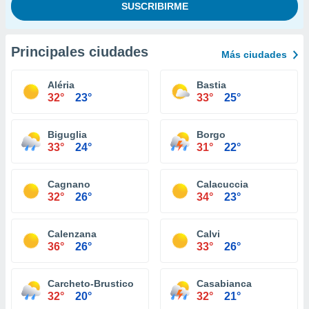
Principales ciudades
Más ciudades
Aléria
Bastia
32°
23°
33°
25°
Biguglia
Borgo
33°
24°
31°
22°
Cagnano
Calacuccia
32°
26°
34°
23°
Calenzana
Calvi
36°
26°
33°
26°
Carcheto-Brustico
Casabianca
32°
20°
32°
21°