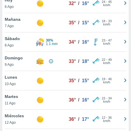
24
-
45
32°
/
16°
km/h
6 Ago
do en
 mismo.
sultar más
Mañana
18
-
33
35°
/
15°
 en nuestra
km/h
7 Ago
 Cookies
y
ualquier
Sábado
30%
23
-
47
34°
/
16°
1.1 mm
km/h
8 Ago
ento
 botón
ación de
Domingo
22
-
49
33°
/
18°
kies
km/h
9 Ago
 disponible
e nuestra
Lunes
19
-
46
.
35°
/
15°
km/h
10 Ago
IVAMENTE,
Martes
15
-
34
36°
/
16°
km/h
11 Ago
as
 a cookies
Miércoles
12
-
36
36°
/
17°
km/h
 no aceptar
12 Ago
ón de