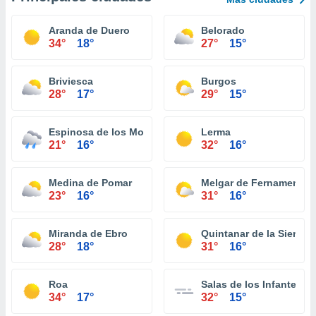
Aranda de Duero
Belorado
34°
18°
27°
15°
Briviesca
Burgos
28°
17°
29°
15°
Espinosa de los Monteros
Lerma
21°
16°
32°
16°
Medina de Pomar
Melgar de Fernamental
23°
16°
31°
16°
Miranda de Ebro
Quintanar de la Sierra
28°
18°
31°
16°
Roa
Salas de los Infantes
34°
17°
32°
15°