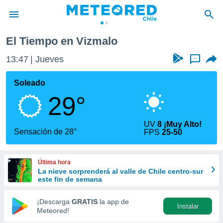
alo
El Tiempo en Vizmalo
privacidad
13:48
Jueves
...
o de
eteored.cl)
borado por
Soleado
es para
29°
ue la
 que se
e calidad.
UV
8 ¡Muy Alto!
eder a este
Sensación de 28°
FPS
25-50
ediante las
opciones:
Última hora
ookies y
La nieve sorprenderá al valle de Chile centro-sur
e forma
este fin de semana
d digital
¡Descarga
GRATIS
la app de
Instalar
ada, basada
Meteored!
mación