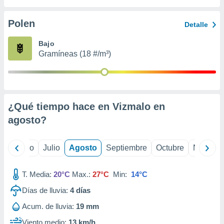
 seleccionar
o.
Polen
Detalle
calización
precisa e
Bajo
ión mediante
Gramíneas (18 #/m³)
, publicidad
dos,
 publicidad
,
¿Qué tiempo hace en Vizmalo en
ón de
agosto
?
 desarrollo
s.
tros 1199
yo
Junio
Julio
Agosto
Septiembre
Octubre
Noviemb
ios
T. Media:
20°C
Max.:
27°C
Min:
14°C
Días de lluvia:
4
días
Acum. de lluvia:
19 mm
Viento medio:
13 km/h