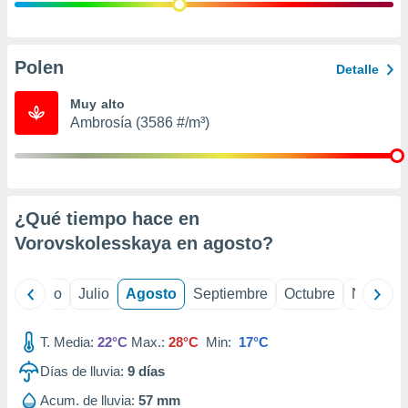
 seleccionar
o.
calización
precisa e
Polen
Detalle
ión mediante
Muy alto
, publicidad
Ambrosía (3586 #/m³)
dos,
 publicidad
,
ón de
¿Qué tiempo hace en
 desarrollo
s.
Vorovskolesskaya en
agosto
?
tros 1199
ios
yo
Junio
Julio
Agosto
Septiembre
Octubre
Noviemb
T. Media:
22°C
Max.:
28°C
Min:
17°C
Días de lluvia:
9
días
Acum. de lluvia:
57 mm