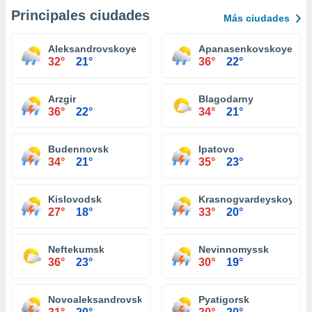
Principales ciudades
Más ciudades
Aleksandrovskoye
Apanasenkovskoye
32°
21°
36°
22°
Arzgir
Blagodarny
36°
22°
34°
21°
Budennovsk
Ipatovo
34°
21°
35°
23°
Kislovodsk
Krasnogvardeyskoye
27°
18°
33°
20°
Neftekumsk
Nevinnomyssk
36°
23°
30°
19°
Novoaleksandrovsk
Pyatigorsk