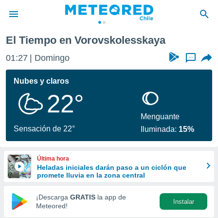
El Tiempo en Vorovskolesskaya
privacidad
01:27
Domingo
...
o de
eteored.cl)
borado por
Nubes y claros
es para
22°
ue la
 que se
e calidad.
Menguante
eder a este
Sensación de 22°
Iluminada:
15%
ediante las
opciones:
Última hora
ookies y
Heladas iniciales darán paso a un ciclón que
e forma
promete lluvia en la zona central
d digital
¡Descarga
GRATIS
la app de
Instalar
ada, basada
Meteored!
mación