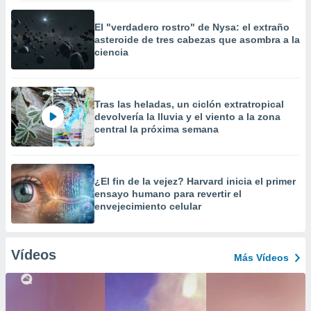
El "verdadero rostro" de Nysa: el extraño
asteroide de tres cabezas que asombra a la
ciencia
Tras las heladas, un ciclón extratropical
devolvería la lluvia y el viento a la zona
central la próxima semana
¿El fin de la vejez? Harvard inicia el primer
ensayo humano para revertir el
envejecimiento celular
Vídeos
Más Vídeos