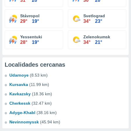
31°
20°
30°
20°
Stávropol
Svetlograd
29°
19°
34°
23°
Yessentuki
Zelenokumsk
28°
19°
34°
21°
Localidades cercanas
Udarnoye
(8.53 km)
Kursavka
(11.99 km)
Kavkazsky
(18.36 km)
Cherkessk
(32.47 km)
Adyge-Khabl
(38.16 km)
Nevinnomyssk
(45.94 km)