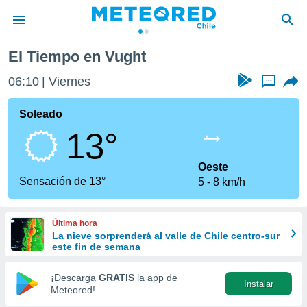
El Tiempo en Vught
privacidad
06:10
Viernes
...
o de
eteored.cl)
borado por
Soleado
es para
13°
ue la
 que se
e calidad.
Oeste
eder a este
Sensación de 13°
5
8 km/h
ediante las
opciones:
Última hora
ookies y
La nieve sorprenderá al valle de Chile centro-sur
e forma
este fin de semana
d digital
¡Descarga
GRATIS
la app de
Instalar
ada, basada
Meteored!
mación