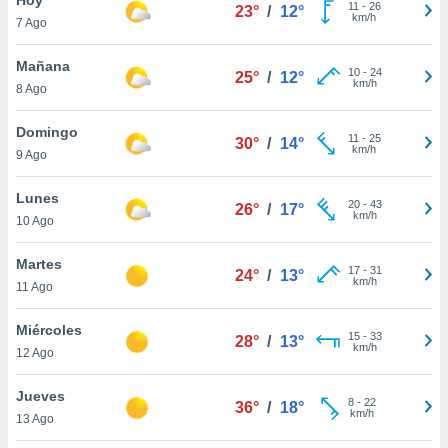
11
-
26
23°
/
12°
km/h
7 Ago
do en
 mismo.
sultar más
Mañana
10
-
24
25°
/
12°
 en nuestra
km/h
8 Ago
 Cookies
y
ualquier
Domingo
11
-
25
30°
/
14°
km/h
9 Ago
ento
 botón
ación de
Lunes
20
-
43
26°
/
17°
kies
km/h
10 Ago
 disponible
e nuestra
Martes
17
-
31
.
24°
/
13°
km/h
11 Ago
IVAMENTE,
Miércoles
15
-
33
28°
/
13°
km/h
12 Ago
as
 a cookies
Jueves
8
-
22
36°
/
18°
km/h
 no aceptar
13 Ago
ón de