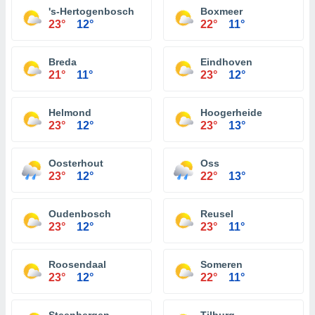
's-Hertogenbosch
Boxmeer
23°
12°
22°
11°
Breda
Eindhoven
21°
11°
23°
12°
Helmond
Hoogerheide
23°
12°
23°
13°
Oosterhout
Oss
23°
12°
22°
13°
Oudenbosch
Reusel
23°
12°
23°
11°
Roosendaal
Someren
23°
12°
22°
11°