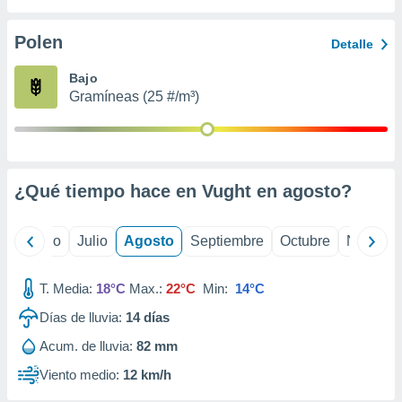
 seleccionar
o.
Polen
Detalle
calización
precisa e
Bajo
ión mediante
Gramíneas (25 #/m³)
, publicidad
dos,
 publicidad
,
¿Qué tiempo hace en Vught en
agosto
?
ón de
 desarrollo
s.
yo
Junio
Julio
Agosto
Septiembre
Octubre
Noviemb
tros 1199
ios
T. Media:
18°C
Max.:
22°C
Min:
14°C
Días de lluvia:
14
días
Acum. de lluvia:
82 mm
Viento medio:
12 km/h