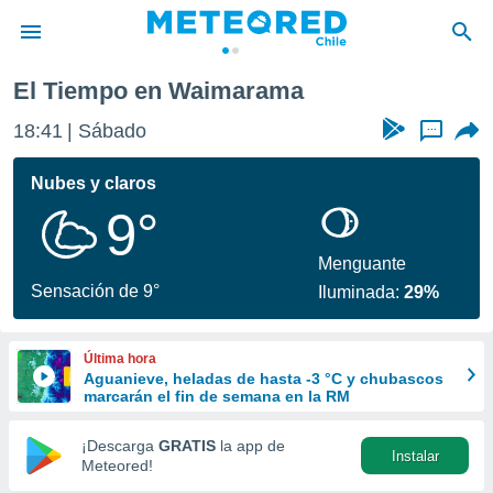
El Tiempo en Waimarama
privacidad
18:41
Sábado
...
o de
eteored.cl)
borado por
Nubes y claros
es para
9°
ue la
 que se
e calidad.
Menguante
eder a este
Sensación de 9°
Iluminada:
29%
ediante las
opciones:
Última hora
ookies y
Aguanieve, heladas de hasta -3 °C y chubascos
e forma
marcarán el fin de semana en la RM
d digital
¡Descarga
GRATIS
la app de
Instalar
ada, basada
Meteored!
mación