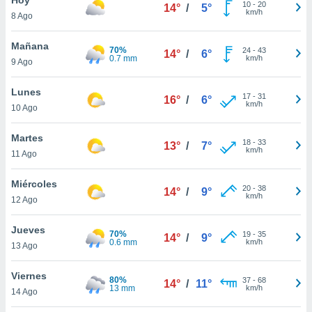
10
-
20
14°
/
5°
km/h
8 Ago
do en
 mismo.
sultar más
Mañana
70%
24
-
43
14°
/
6°
 en nuestra
0.7 mm
km/h
9 Ago
 Cookies
y
ualquier
Lunes
17
-
31
16°
/
6°
km/h
10 Ago
ento
 botón
ación de
Martes
18
-
33
13°
/
7°
kies
km/h
11 Ago
 disponible
e nuestra
Miércoles
20
-
38
.
14°
/
9°
km/h
12 Ago
IVAMENTE,
Jueves
70%
19
-
35
14°
/
9°
0.6 mm
km/h
13 Ago
as
 a cookies
Viernes
80%
37
-
68
14°
/
11°
13 mm
km/h
 no aceptar
14 Ago
ón de