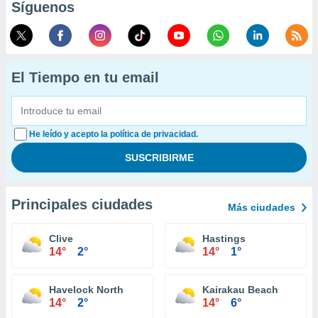
Síguenos
El Tiempo en tu email
He leído y acepto la política de privacidad.
Principales ciudades
Más ciudades
Clive
Hastings
14°
2°
14°
1°
Havelock North
Kairakau Beach
14°
2°
14°
6°