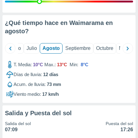
 seleccionar
o.
calización
precisa e
¿Qué tiempo hace en Waimarama en
ión mediante
agosto
?
, publicidad
yo
Junio
Julio
Agosto
Septiembre
Octubre
Noviemb
dos,
 publicidad
,
T. Media:
10°C
Max.:
13°C
Min:
8°C
ón de
Días de lluvia:
12
días
 desarrollo
s.
Acum. de lluvia:
73 mm
tros 1199
Viento medio:
17 km/h
ios
Salida y Puesta del sol
Salida del sol
Puesta del sol
07:09
17:26