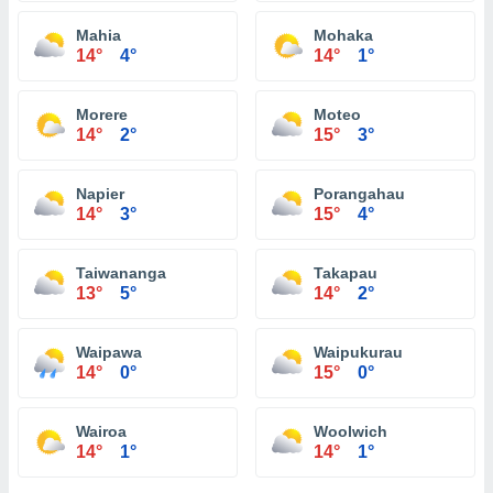
Mahia
Mohaka
14°
4°
14°
1°
Morere
Moteo
14°
2°
15°
3°
Napier
Porangahau
14°
3°
15°
4°
Taiwananga
Takapau
13°
5°
14°
2°
Waipawa
Waipukurau
14°
0°
15°
0°
Wairoa
Woolwich
14°
1°
14°
1°