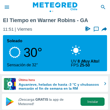
El Tiempo en Warner Robins - GA
privacidad
11:51
Viernes
...
o de
eteored.cl)
borado por
Soleado
es para
30°
ue la
 que se
e calidad.
UV
8 ¡Muy Alto!
eder a este
Sensación de 32°
FPS
25-50
ediante las
opciones:
Última hora
ookies y
Aguanieve, heladas de hasta -3 °C y chubascos
e forma
marcarán el fin de semana en la RM
d digital
¡Descarga
GRATIS
la app de
Instalar
ada, basada
Meteored!
mación