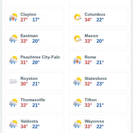
Clayton
Columbus
27°
17°
34°
22°
Eastman
Macon
33°
20°
33°
20°
Peachtree City-Falcon Field Atlanta
Rome
31°
20°
32°
21°
Royston
Statesboro
30°
21°
32°
23°
Thomasville
Tifton
33°
21°
33°
21°
Valdosta
Waycross
34°
22°
33°
22°