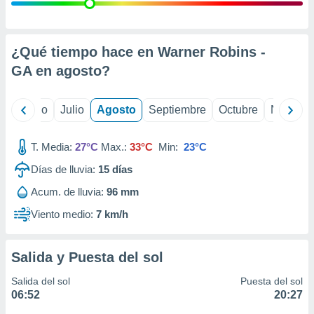
 seleccionar
o.
calización
precisa e
¿Qué tiempo hace en Warner Robins -
ión mediante
GA en
agosto
?
, publicidad
yo
Junio
Julio
Agosto
Septiembre
Octubre
Noviemb
dos,
 publicidad
,
T. Media:
27°C
Max.:
33°C
Min:
23°C
ón de
Días de lluvia:
15
días
 desarrollo
s.
Acum. de lluvia:
96 mm
tros 1199
Viento medio:
7 km/h
ios
Salida y Puesta del sol
Salida del sol
Puesta del sol
06:52
20:27