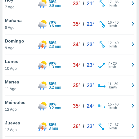
30%
17
-
35
33°
/
21°
0.6 mm
km/h
7 Ago
do en
 mismo.
sultar más
Mañana
70%
16
-
40
35°
/
21°
 en nuestra
0.6 mm
km/h
8 Ago
 Cookies
y
ualquier
Domingo
80%
12
-
40
34°
/
23°
2.3 mm
km/h
9 Ago
ento
 botón
ación de
Lunes
90%
7
-
20
34°
/
23°
kies
1.3 mm
km/h
10 Ago
 disponible
e nuestra
Martes
80%
11
-
30
.
35°
/
23°
0.2 mm
km/h
11 Ago
IVAMENTE,
Miércoles
80%
15
-
40
35°
/
24°
0.2 mm
km/h
12 Ago
as
 a cookies
Jueves
80%
17
-
37
36°
/
23°
3 mm
km/h
 no aceptar
13 Ago
ón de