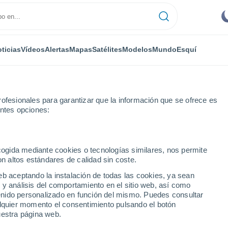
ticias
Vídeos
Alertas
Mapas
Satélites
Modelos
Mundo
Esquí
ofesionales para garantizar que la información que se ofrece es
entes opciones:
ecogida mediante cookies o tecnologías similares, nos permite
on altos estándares de calidad sin coste.
eb aceptando la instalación de todas las cookies, ya sean
 y análisis del comportamiento en el sitio web, así como
...
ntenido personalizado en función del mismo. Puedes consultar
alquier momento el consentimiento pulsando el botón
Por hora
uestra página web.
Cielos despejados en las
próximas horas