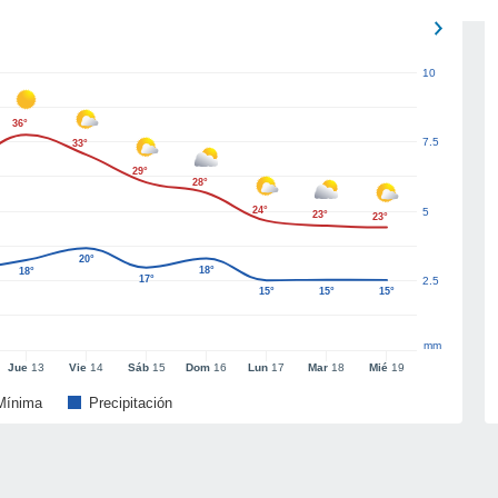
10
36°
7.5
33°
29°
28°
24°
5
23°
23°
20°
18°
18°
17°
2.5
15°
15°
15°
mm
Jue
13
Vie
14
Sáb
15
Dom
16
Lun
17
Mar
18
Mié
19
Mínima
Precipitación