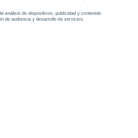
26°
/
16°
27°
/
16°
32°
/
17°
36°
/
18°
e análisis de dispositivos, publicidad y contenido
n de audiencia y desarrollo de servicios.
-
28
km/h
17
-
39
km/h
13
-
32
km/h
13
-
34
km/h
gosto
Oeste
2 Bajo
5°
6
-
22 km/h
FPS:
no
Noroeste
1 Bajo
5°
7
-
20 km/h
FPS:
no
Noroeste
0 Bajo
5°
8
-
19 km/h
FPS:
no
Noroeste
0 Bajo
2°
6
-
19 km/h
FPS:
no