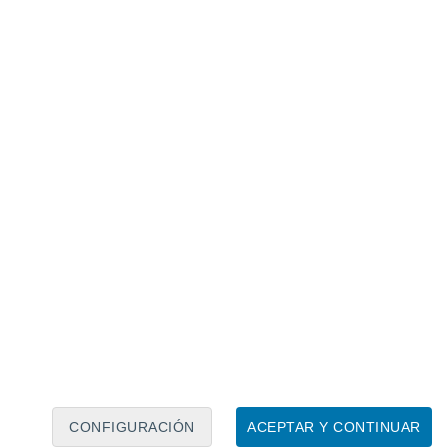
Calendario lunar
Lun
Mar
Mié
Jue
Vie
Sáb
Dom
7
8
9
10
11
12
13
14
15
16
17
18
19
20
CONFIGURACIÓN
ACEPTAR Y CONTINUAR