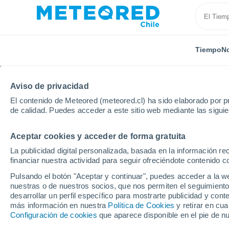
Tiempo
No
Aviso de privacidad
El contenido de Meteored (meteored.cl) ha sido elaborado por pr
de calidad. Puedes acceder a este sitio web mediante las sigui
Aceptar cookies y acceder de forma gratuita
Inicio
Reino Unido
Este de Inglaterra
Watford
La publicidad digital personalizada, basada en la información r
financiar nuestra actividad para seguir ofreciéndote contenido c
El Tiempo en Watford
Pulsando el botón "Aceptar y continuar", puedes acceder a la w
nuestras o de nuestros socios, que nos permiten el seguimiento
23:11
Viernes
desarrollar un perfil específico para mostrarte publicidad y co
más información en nuestra
Política de Cookies
y retirar en cu
Configuración de cookies
que aparece disponible en el pie de n
Cielo despejado