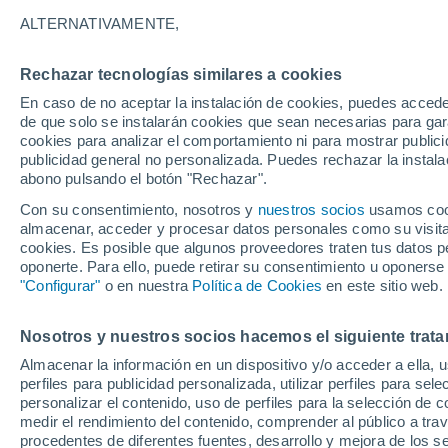
18°
ALTERNATIVAMENTE,
Rechazar tecnologías similares a cookies
Menguant
En caso de no aceptar la instalación de cookies, puedes accede
Iluminada
Sensación de 18°
de que solo se instalarán cookies que sean necesarias para garan
cookies para analizar el comportamiento ni para mostrar publici
publicidad general no personalizada. Puedes rechazar la instala
abono pulsando el botón "Rechazar".
Última hora
Aguanieve, heladas de hasta -3 °C y chubasc
Con su consentimiento, nosotros y
nuestros socios
usamos cooki
marcarán el fin de semana en la RM
almacenar, acceder y procesar datos personales como su visita e
cookies. Es posible que algunos proveedores traten tus datos pe
Tiempo 1 - 7 días
Actualidad
Mapa de temperatura
oponerte. Para ello, puede retirar su consentimiento u oponerse
"Configurar"
o en nuestra
Política de Cookies
en este sitio web.
Nosotros y nuestros socios hacemos el siguiente trata
Mañana
Domingo
Hoy
Almacenar la información en un dispositivo y/o acceder a ella, 
8 Ago
9 Ago
7 Ago
perfiles para publicidad personalizada, utilizar perfiles para sele
personalizar el contenido, uso de perfiles para la selección de c
medir el rendimiento del contenido, comprender al público a tra
procedentes de diferentes fuentes, desarrollo y mejora de los se