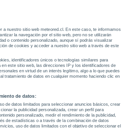
e
r a nuestro sitio web meteored.cl. En este caso, te informamos
:
35%
tizar la navegación por el sitio web, pero no se utilizarán
dad o contenido personalizado, aunque sí podrás visualizar
ción de cookies y acceder a nuestro sitio web a través de este
os
es, identificadores únicos o tecnologías similares para
n este sitio web, las direcciones IP y los identificadores de
rsonales en virtud de un interés legítimo, algo a lo que puedes
Satélites
Modelos
 al tratamiento de datos en cualquier momento haciendo clic en
miento de datos:
Lunes
Martes
Miércoles
Jueves
uso de datos limitados para seleccionar anuncios básicos, crear
10 Ago
11 Ago
12 Ago
13 Ago
ccionar la publicidad personalizada, crear un perfil para
ontenido personalizado, medir el rendimiento de la publicidad,
vés de estadísticas o a través de la combinación de datos
rvicios, uso de datos limitados con el objetivo de seleccionar el