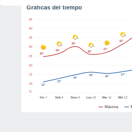
Gráficas del tiempo
45
40
35
32°
30°
30
27°
26°
26°
25°
25
20
15
17°
16°
16°
15°
13°
10
11°
°C
Vie
7
Sáb
8
Dom
9
Lun
10
Mar
11
Mié
12
Máxima