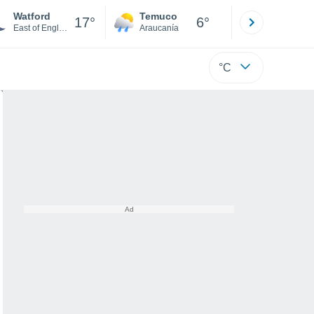
Watford
Temuco
Osorno
17°
6°
East of England
Araucanía
Los Lagos
°C