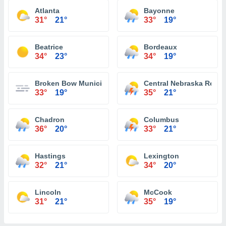
Atlanta
Bayonne
31°
21°
33°
19°
Beatrice
Bordeaux
34°
23°
34°
19°
Broken Bow Municipal Airport
Central Nebraska Region
33°
19°
35°
21°
Chadron
Columbus
36°
20°
33°
21°
Hastings
Lexington
32°
21°
34°
20°
Lincoln
McCook
31°
21°
35°
19°