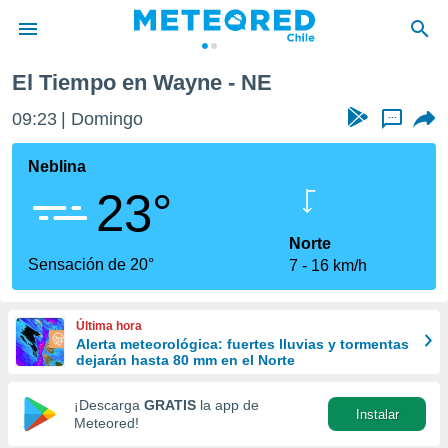
El Tiempo en Wayne - NE
privacidad
09:23
Domingo
...
o de
eteored.cl)
borado por
Neblina
es para
23°
ue la
 que se
e calidad.
Norte
eder a este
Sensación de 20°
7
16 km/h
ediante las
opciones:
Última hora
ookies y
Alerta meteorológica: fuertes lluvias y tormentas
e forma
dejarán hasta 80 mm en el Norte
d digital
¡Descarga
GRATIS
la app de
Instalar
ada, basada
Meteored!
mación