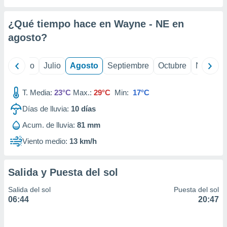
 seleccionar
o.
¿Qué tiempo hace en Wayne - NE en
calización
precisa e
agosto
?
ión mediante
, publicidad
yo
Junio
Julio
Agosto
Septiembre
Octubre
Noviemb
dos,
T. Media:
23°C
Max.:
29°C
Min:
17°C
 publicidad
,
Días de lluvia:
10
días
ón de
 desarrollo
Acum. de lluvia:
81 mm
s.
Viento medio:
13 km/h
tros 1199
ios
Salida y Puesta del sol
Salida del sol
Puesta del sol
06:44
20:47