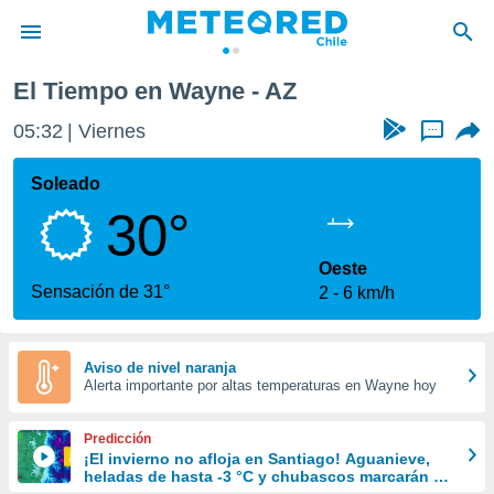
El Tiempo en Wayne - AZ
privacidad
05:32
Viernes
...
o de
eteored.cl)
borado por
Soleado
es para
30°
ue la
 que se
e calidad.
Oeste
eder a este
Sensación de 31°
2
6 km/h
ediante las
opciones:
ookies y
Aviso de nivel naranja
Alerta importante por altas temperaturas en Wayne hoy
e forma
d digital
Predicción
ada, basada
¡El invierno no afloja en Santiago! Aguanieve,
heladas de hasta -3 °C y chubascos marcarán el
mación