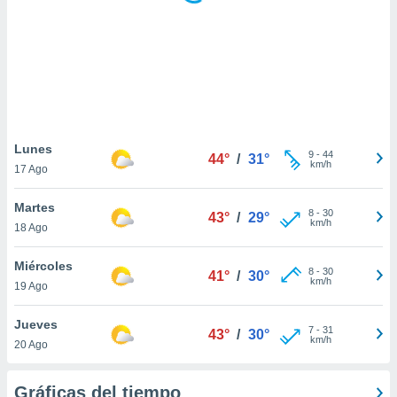
 botón
.
nto,
cios
kies,
ores únicos
Lunes
9
-
44
as similares
44°
/
31°
km/h
17 Ago
nar,
rocesar
Martes
onales como
8
-
30
43°
/
29°
km/h
 este sitio
18 Ago
recciones IP
ficadores de
Miércoles
8
-
30
41°
/
30°
 posible
km/h
19 Ago
s
 traten tus
Jueves
nales en
7
-
31
43°
/
30°
km/h
 interés
20 Ago
go a lo que
nerte. Para
Gráficas del tiempo
retirar su