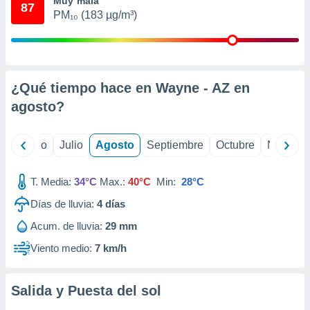
Muy mala
 seleccionar
87
o.
PM₁₀ (183 µg/m³)
calización
precisa e
ión mediante
¿Qué tiempo hace en Wayne - AZ en
, publicidad
agosto
?
dos,
 publicidad
,
yo
Junio
Julio
Agosto
Septiembre
Octubre
Noviemb
ón de
 desarrollo
s.
T. Media:
34°C
Max.:
40°C
Min:
28°C
tros 1199
Días de lluvia:
4
días
ios
Acum. de lluvia:
29 mm
Viento medio:
7 km/h
Salida y Puesta del sol