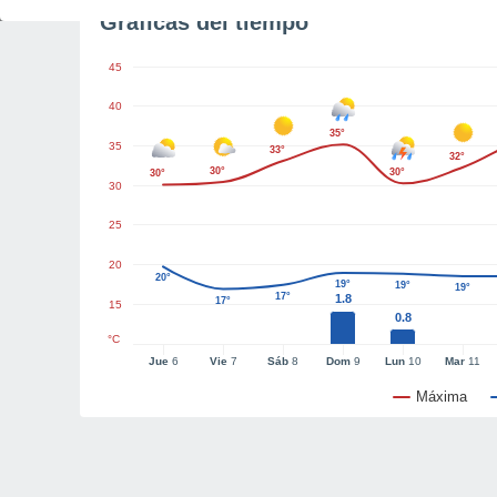
Gráficas del tiempo
45
40
35°
35
33°
32°
30°
30°
30°
30
25
20
20°
19°
19°
19°
17°
1.8
17°
15
0.8
°C
Jue
6
Vie
7
Sáb
8
Dom
9
Lun
10
Mar
11
Máxima