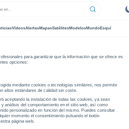
ticias
Vídeos
Alertas
Mapas
Satélites
Modelos
Mundo
Esquí
ofesionales para garantizar que la información que se ofrece es
entes opciones:
ecogida mediante cookies o tecnologías similares, nos permite
on altos estándares de calidad sin coste.
n (Zh)
eb aceptando la instalación de todas las cookies, ya sean
 y análisis del comportamiento en el sitio web, así como
...
ntenido personalizado en función del mismo. Puedes consultar
alquier momento el consentimiento pulsando el botón
Por hora
uestra página web.
Intervalos nubosos en las
próximas horas