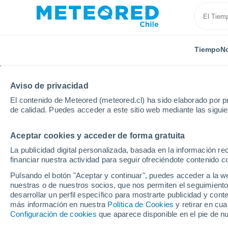
Tiempo
No
Aviso de privacidad
El contenido de Meteored (meteored.cl) ha sido elaborado por pr
de calidad. Puedes acceder a este sitio web mediante las sigui
Aceptar cookies y acceder de forma gratuita
Inicio
Suiza
Zürich
Weiningen (Zh)
La publicidad digital personalizada, basada en la información r
financiar nuestra actividad para seguir ofreciéndote contenido c
El Tiempo en Weininge
Pulsando el botón "Aceptar y continuar", puedes acceder a la w
nuestras o de nuestros socios, que nos permiten el seguimiento
01:50
Jueves
desarrollar un perfil específico para mostrarte publicidad y co
más información en nuestra
Política de Cookies
y retirar en cu
Configuración de cookies
que aparece disponible en el pie de n
Cielo despejado