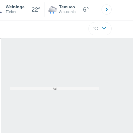
Weiningen (Zh)
Temuco
Osorno
22°
6°
Zürich
Araucanía
Los Lagos
°C