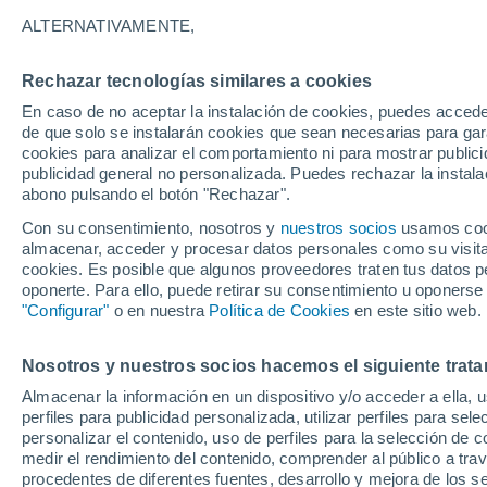
22°
ALTERNATIVAMENTE,
Rechazar tecnologías similares a cookies
Menguant
En caso de no aceptar la instalación de cookies, puedes accede
Iluminada
Sensación de 22°
de que solo se instalarán cookies que sean necesarias para garan
cookies para analizar el comportamiento ni para mostrar publici
publicidad general no personalizada. Puedes rechazar la instala
abono pulsando el botón "Rechazar".
Tiempo 1 - 7 días
Actualidad
Mapa de nubosidad
Con su consentimiento, nosotros y
nuestros socios
usamos cooki
almacenar, acceder y procesar datos personales como su visita e
cookies. Es posible que algunos proveedores traten tus datos pe
oponerte. Para ello, puede retirar su consentimiento u oponerse
Mañana
Sábado
D
Hoy
"Configurar"
o en nuestra
Política de Cookies
en este sitio web.
7 Ago
8 Ago
6 Ago
Nosotros y nuestros socios hacemos el siguiente trata
Almacenar la información en un dispositivo y/o acceder a ella, 
perfiles para publicidad personalizada, utilizar perfiles para sele
personalizar el contenido, uso de perfiles para la selección de c
30°
/
17°
33°
/
17°
30°
/
20°
medir el rendimiento del contenido, comprender al público a tra
procedentes de diferentes fuentes, desarrollo y mejora de los se