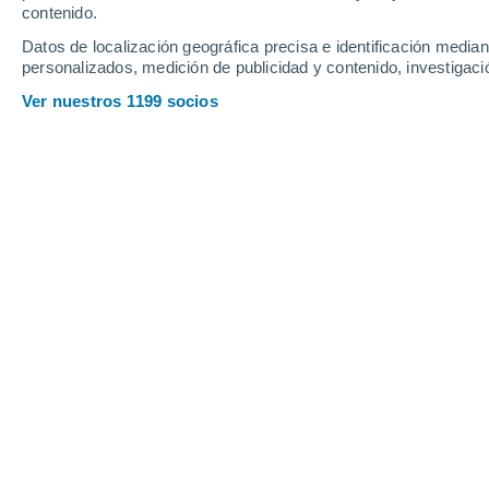
contenido.
8
-
26
km/h
8
-
18
km/h
11
14
-
36
km/h
Datos de localización geográfica precisa e identificación mediant
personalizados, medición de publicidad y contenido, investigació
Pronóstico para Weiningen (Zh) hoy
,
Ver nuestros 1199 socios
Cielo despejado
22°
02:00
Sensación T.
22°
Cielo despejado
21°
03:00
Sensación T.
21°
Nubes y claros
20°
05:00
Sensación T.
20°
Nubes y claros
22°
08:00
Sensación T.
22°
Nubes y claros
26°
11:00
Sensación T.
27°