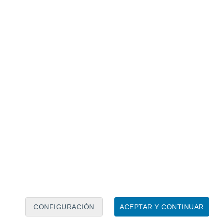
Calendario lunar
Lun
Mar
Mié
Jue
Vie
Sáb
Dom
6
7
8
9
10
11
12
13
14
15
16
17
18
19
CONFIGURACIÓN
ACEPTAR Y CONTINUAR