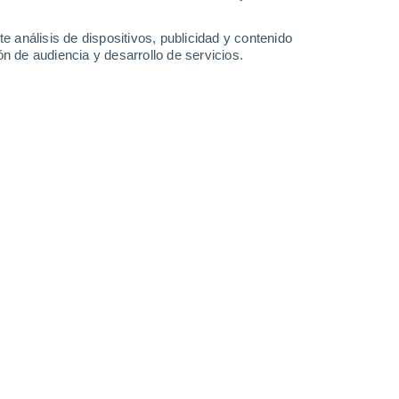
-
63
km/h
15
-
37
km/h
7
-
22
km/h
5
-
22
km/h
e análisis de dispositivos, publicidad y contenido
n de audiencia y desarrollo de servicios.
 6 de agosto
Suroeste
0 Bajo
4
-
8 km/h
FPS:
no
Suroeste
0 Bajo
4
-
8 km/h
FPS:
no
Suroeste
0 Bajo
5
-
9 km/h
FPS:
no
Oeste
1 Bajo
5
-
15 km/h
FPS:
no
Oeste
4 Medio
5
-
18 km/h
FPS:
6-10