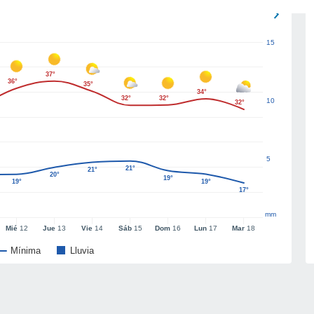
15
37°
36°
35°
34°
32°
32°
10
32°
5
21°
21°
20°
19°
19°
19°
17°
mm
Mié
12
Jue
13
Vie
14
Sáb
15
Dom
16
Lun
17
Mar
18
Mínima
Lluvia