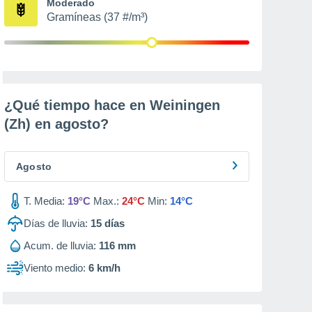
Moderado
Gramíneas (37 #/m³)
¿Qué tiempo hace en Weiningen
(Zh) en
agosto
?
Agosto
T. Media:
19°C
Max.:
24°C
Min:
14°C
Días de lluvia:
15
días
Acum. de lluvia:
116 mm
Viento medio:
6 km/h