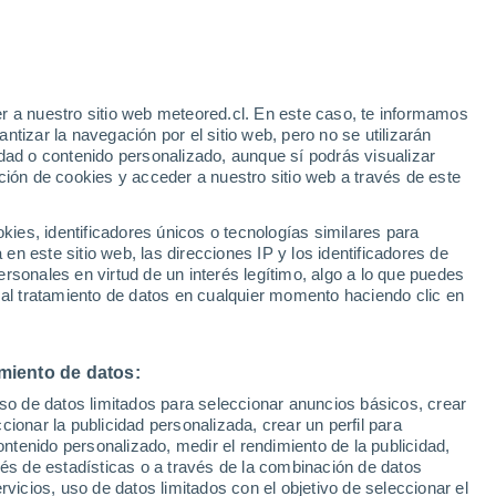
e
r a nuestro sitio web meteored.cl. En este caso, te informamos
:
46%
tizar la navegación por el sitio web, pero no se utilizarán
dad o contenido personalizado, aunque sí podrás visualizar
ción de cookies y acceder a nuestro sitio web a través de este
Satélites
Modelos
es, identificadores únicos o tecnologías similares para
n este sitio web, las direcciones IP y los identificadores de
rsonales en virtud de un interés legítimo, algo a lo que puedes
 al tratamiento de datos en cualquier momento haciendo clic en
omingo
Lunes
Martes
Miércoles
9 Ago
10 Ago
11 Ago
12 Ago
miento de datos:
uso de datos limitados para seleccionar anuncios básicos, crear
50%
70%
ccionar la publicidad personalizada, crear un perfil para
1.8 mm
0.8 mm
ontenido personalizado, medir el rendimiento de la publicidad,
35°
/
19°
30°
/
19°
32°
/
19°
36°
/
19°
vés de estadísticas o a través de la combinación de datos
rvicios, uso de datos limitados con el objetivo de seleccionar el