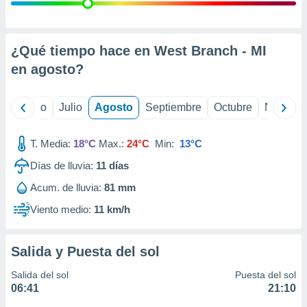
 seleccionar
o.
calización
precisa e
¿Qué tiempo hace en West Branch - MI
ión mediante
en
agosto
?
, publicidad
yo
Junio
Julio
Agosto
Septiembre
Octubre
Noviemb
dos,
 publicidad
,
T. Media:
18°C
Max.:
24°C
Min:
13°C
ón de
Días de lluvia:
11
días
 desarrollo
s.
Acum. de lluvia:
81 mm
tros 1199
Viento medio:
11 km/h
ios
Salida y Puesta del sol
Salida del sol
Puesta del sol
06:41
21:10