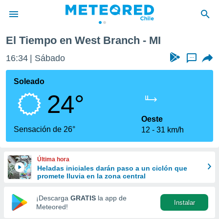
El Tiempo en West Branch - MI
privacidad
16:34
Sábado
...
o de
eteored.cl)
borado por
Soleado
es para
24°
ue la
 que se
e calidad.
Oeste
eder a este
Sensación de 26°
12
31 km/h
ediante las
opciones:
Última hora
ookies y
Heladas iniciales darán paso a un ciclón que
e forma
promete lluvia en la zona central
d digital
¡Descarga
GRATIS
la app de
Instalar
ada, basada
Meteored!
mación