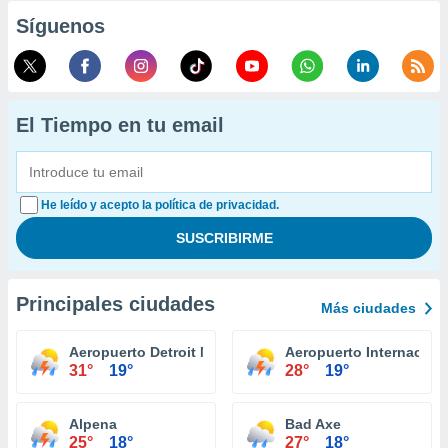
Síguenos
El Tiempo en tu email
He leído y acepto la política de privacidad.
Principales ciudades
Más ciudades
Aeropuerto Detroit Metropolitan Wayne County
Aeropuerto Internaciona
31°
19°
28°
19°
Alpena
Bad Axe
25°
18°
27°
18°