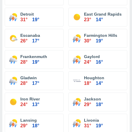
Detroit
East Grand Rapids
31°
19°
23°
14°
Escanaba
Farmington Hills
26°
17°
30°
19°
Frankenmuth
Gaylord
28°
19°
24°
16°
Gladwin
Houghton
28°
17°
18°
14°
Iron River
Jackson
24°
13°
29°
18°
Lansing
Livonia
29°
18°
31°
19°