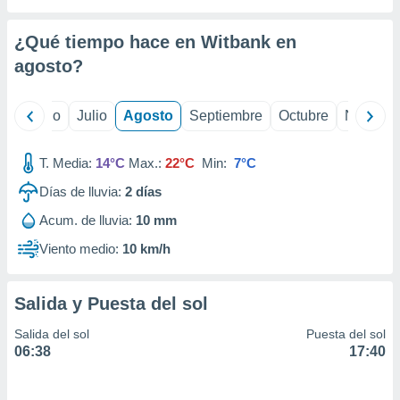
 seleccionar
o.
¿Qué tiempo hace en Witbank en
calización
precisa e
agosto
?
ión mediante
, publicidad
yo
Junio
Julio
Agosto
Septiembre
Octubre
Noviemb
dos,
T. Media:
14°C
Max.:
22°C
Min:
7°C
 publicidad
,
Días de lluvia:
2
días
ón de
 desarrollo
Acum. de lluvia:
10 mm
s.
Viento medio:
10 km/h
tros 1199
ios
Salida y Puesta del sol
Salida del sol
Puesta del sol
06:38
17:40