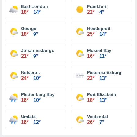
East London
Frankfort
18°
14°
22°
4°
George
Hoedspruit
18°
9°
25°
14°
Johannesburgo
Mossel Bay
21°
9°
16°
11°
Nelspruit
Pietermaritzburg
24°
10°
22°
13°
Plettenberg Bay
Port Elizabeth
16°
10°
18°
13°
Umtata
Vredendal
16°
12°
26°
7°