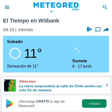
El Tiempo en Witbank
privacidad
08:19
Viernes
...
o de
eteored.cl)
borado por
Soleado
es para
11°
ue la
 que se
e calidad.
Sureste
eder a este
Sensación de 11°
9
17 km/h
ediante las
opciones:
Última hora
ookies y
La nieve sorprenderá al valle de Chile centro-sur
e forma
este fin de semana
d digital
¡Descarga
GRATIS
la app de
Instalar
ada, basada
Meteored!
mación