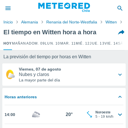
privacidad
o de
Inicio
Alemania
Renania del Norte-Westfalia
Witten
P
eteored.cl)
borado por
El tiempo en Witten hora a hora
es para
ue la
HOY
MAÑANA
DOM. 09
LUN. 10
MAR. 11
MIÉ. 12
JUE. 13
VIE. 14
SÁB.
 que se
e calidad.
eder a este
La previsión del tiempo por horas en Witten
ediante las
opciones:
Viernes, 07 de agosto
Nubes y claros
ookies y
La mayor parte del día
e forma
Horas anteriores
d digital
ada, basada
mación
Noroeste
ediante
20°
14:00
5
-
19
km/h
ecnologías
nos permite