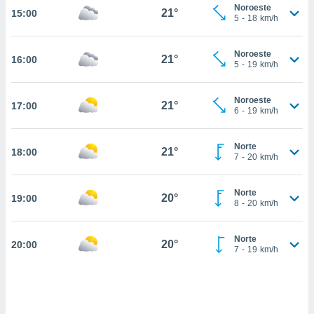
estra
Noroeste
21°
15:00
ara seguir
5
-
18
km/h
e contenido
stándares
ACEPTAR
Noroeste
sin coste.
21°
16:00
Y
5
-
19
km/h
CONTINUAR
 botón
continuar",
Noroeste
21°
17:00
der a la
CONFIGURACIÓN
6
-
19
km/h
ndo la
 de todas
, ya sean
Norte
21°
18:00
7
-
20
km/h
de nuestros
 nos
Norte
20°
19:00
 y análisis
8
-
20
km/h
tamiento en
b, así como
un perfil
Norte
20°
20:00
7
-
19
km/h
para
ublicidad y
do en
 mismo.