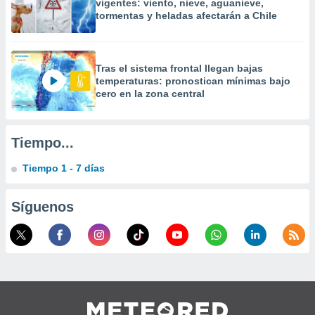
vigentes: viento, nieve, aguanieve,
 la
tormentas y heladas afectarán a Chile
da, crear un
personalizar
o, uso de
Tras el sistema frontal llegan bajas
a la
temperaturas: pronostican mínimas bajo
e contenido
cero en la zona central
do, medir el
 de la
medir el
Tiempo...
 del
 comprender
Tiempo 1 - 7 días
 través de
s o a través
nación de
Síguenos
edentes de
fuentes,
y mejora de
os, uso de
ados con el
 seleccionar
o.
calización