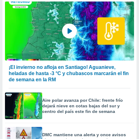
er momento
ic en
o en
 Cookies
en
eb.
y
socios
el
¡El invierno no afloja en Santiago! Aguanieve,
to de
heladas de hasta -3 °C y chubascos marcarán el fin
de semana en la RM
la
 en un
 y/o acceder
Aire polar avanza por Chile: frente frío
 de datos
dejará nieve en cotas bajas del sur y
ara
centro del país este fin de semana
 anuncios
ar perfiles
idad
a, utilizar
DMC mantiene una alerta y once avisos
a