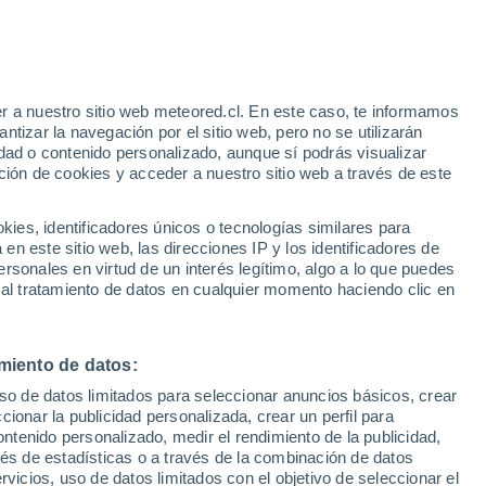
r a nuestro sitio web meteored.cl. En este caso, te informamos
h
tizar la navegación por el sitio web, pero no se utilizarán
dad o contenido personalizado, aunque sí podrás visualizar
ción de cookies y acceder a nuestro sitio web a través de este
os
es, identificadores únicos o tecnologías similares para
n este sitio web, las direcciones IP y los identificadores de
rsonales en virtud de un interés legítimo, algo a lo que puedes
Satélites
Modelos
 al tratamiento de datos en cualquier momento haciendo clic en
miento de datos:
Lunes
Martes
Miércoles
Jueves
uso de datos limitados para seleccionar anuncios básicos, crear
10 Ago
11 Ago
12 Ago
13 Ago
ccionar la publicidad personalizada, crear un perfil para
ontenido personalizado, medir el rendimiento de la publicidad,
vés de estadísticas o a través de la combinación de datos
rvicios, uso de datos limitados con el objetivo de seleccionar el