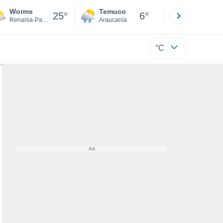
Worms
Temuco
Osorno
25°
6°
Renania-Palatinado
Araucanía
Los Lagos
°C