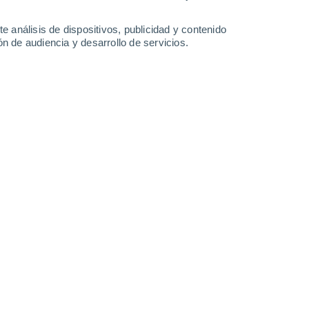
34°
/
20°
28°
/
19°
32°
/
17°
34°
/
18°
e análisis de dispositivos, publicidad y contenido
n de audiencia y desarrollo de servicios.
-
33
km/h
16
-
36
km/h
13
-
30
km/h
9
-
19
km/h
osto
s
Norte
2 Bajo
°
9
-
24 km/h
FPS:
no
s
Norte
1 Bajo
°
9
-
22 km/h
FPS:
no
s
Norte
1 Bajo
°
8
-
20 km/h
FPS:
no
s
Noreste
0 Bajo
°
8
-
16 km/h
FPS:
no