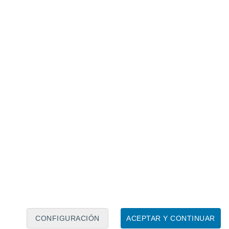
Calendario lunar
Lun
Mar
Mié
Jue
Vie
Sáb
Dom
7
8
9
10
11
12
13
14
15
16
17
18
19
20
CONFIGURACIÓN
ACEPTAR Y CONTINUAR