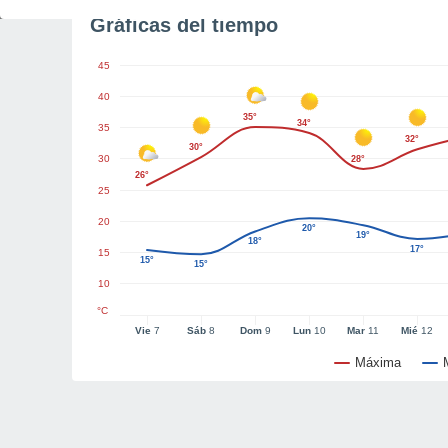
Gráficas del tiempo
45
40
35°
34°
35
32°
30°
30
28°
26°
25
20
20°
19°
18°
17°
15
15°
15°
10
°C
Vie
7
Sáb
8
Dom
9
Lun
10
Mar
11
Mié
12
Máxima