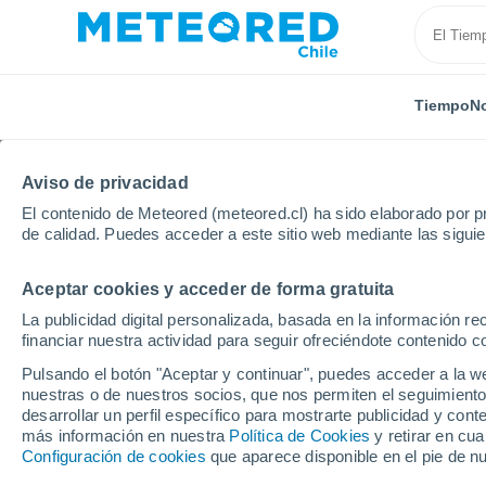
Tiempo
No
Aviso de privacidad
El contenido de Meteored (meteored.cl) ha sido elaborado por pr
de calidad. Puedes acceder a este sitio web mediante las sigui
Aceptar cookies y acceder de forma gratuita
Inicio
Alemania
Renania-Palatinado
Worms
La publicidad digital personalizada, basada en la información r
financiar nuestra actividad para seguir ofreciéndote contenido c
El Tiempo en Worms
Pulsando el botón "Aceptar y continuar", puedes acceder a la w
nuestras o de nuestros socios, que nos permiten el seguimiento
19:04
Viernes
desarrollar un perfil específico para mostrarte publicidad y co
más información en nuestra
Política de Cookies
y retirar en cu
Configuración de cookies
que aparece disponible en el pie de n
Nubes y claros