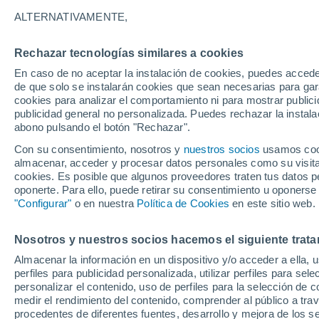
25°
ALTERNATIVAMENTE,
Rechazar tecnologías similares a cookies
Norte
En caso de no aceptar la instalación de cookies, puedes accede
Sensación de 25°
8
-
20 km/
de que solo se instalarán cookies que sean necesarias para garan
cookies para analizar el comportamiento ni para mostrar publici
publicidad general no personalizada. Puedes rechazar la instala
abono pulsando el botón "Rechazar".
Última hora
Aguanieve, heladas de hasta -3 °C y chubasc
Con su consentimiento, nosotros y
nuestros socios
usamos cooki
marcarán el fin de semana en la RM
almacenar, acceder y procesar datos personales como su visita e
cookies. Es posible que algunos proveedores traten tus datos pe
Tiempo 1 - 7 días
Actualidad
Mapa de nubosidad
oponerte. Para ello, puede retirar su consentimiento u oponerse
"Configurar"
o en nuestra
Política de Cookies
en este sitio web.
Nosotros y nuestros socios hacemos el siguiente trata
Mañana
Domingo
Hoy
Almacenar la información en un dispositivo y/o acceder a ella, 
8 Ago
9 Ago
7 Ago
perfiles para publicidad personalizada, utilizar perfiles para sele
personalizar el contenido, uso de perfiles para la selección de c
medir el rendimiento del contenido, comprender al público a tra
procedentes de diferentes fuentes, desarrollo y mejora de los se