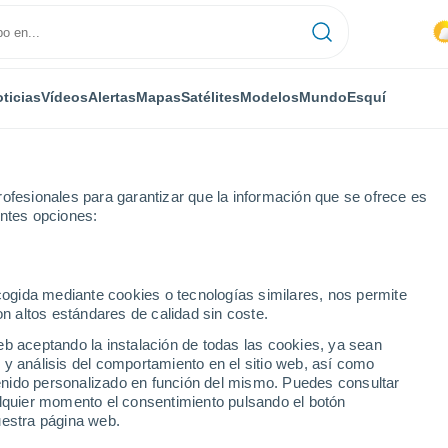
ticias
Vídeos
Alertas
Mapas
Satélites
Modelos
Mundo
Esquí
ofesionales para garantizar que la información que se ofrece es
entes opciones:
ecogida mediante cookies o tecnologías similares, nos permite
on altos estándares de calidad sin coste.
eb aceptando la instalación de todas las cookies, ya sean
 y análisis del comportamiento en el sitio web, así como
...
ntenido personalizado en función del mismo. Puedes consultar
alquier momento el consentimiento pulsando el botón
Por hora
uestra página web.
Intervalos nubosos en las
próximas horas