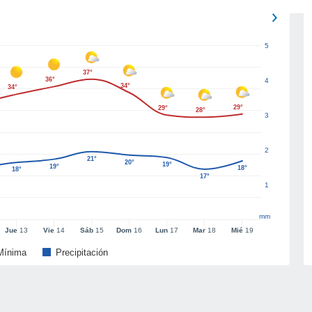
5
37°
36°
4
34°
34°
29°
29°
28°
3
2
21°
20°
19°
19°
18°
18°
17°
1
mm
Jue
13
Vie
14
Sáb
15
Dom
16
Lun
17
Mar
18
Mié
19
Mínima
Precipitación