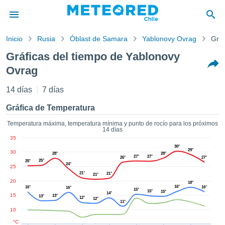
Inicio
Rusia
Óblast de Samara
Yablonovy Ovrag
Gráf
privacidad
Gráficas del tiempo de Yablonovy
enido de
Ovrag
eteored.cl)
aborado por
14 días
7 días
ales para
ar que la
Gráfica de Temperatura
ón que se
de calidad.
Temperatura máxima, temperatura mínima y punto de rocío para los próximos
eder a este
14 días
ediante las
35
 opciones:
30°
29°
30
28°
28°
27°
27°
26°
27°
25°
25°
24°
cookies y
25
21°
21°
de forma
21°
20
18°
uita
16°
16°
16°
16°
15°
15°
15°
14°
15
13°
13°
dad digital
12°
12°
11°
ada, basada
10
formación
°C