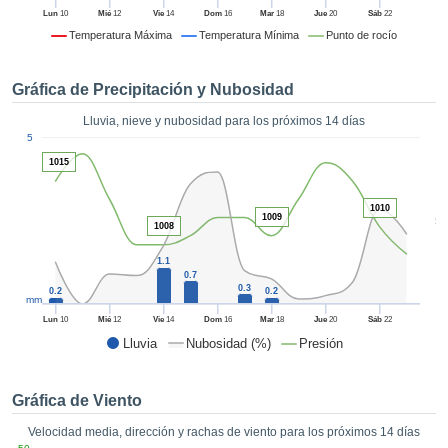
 mediante
Lun
10
Mié
12
Vie
14
Dom
16
Mar
18
Jue
20
Sáb
22
tecnologías
Temperatura Máxima
Temperatura Mínima
Punto de rocío
nos permite
r nuestra
para seguir
Gráfica de Precipitación y Nubosidad
e contenido
estándares
Lluvia, nieve y nubosidad para los próximos 14 días
ACEPTAR
1
 sin coste.
5
Y
1015
CONTINUAR
 el botón
continuar",
ceder a la
1010
CONFIGURACIÓN
1009
5
tando la
1008
n de todas
1.1
s, ya sean
0.7
de nuestros
0.3
0.2
0.2
mm
 que nos
ten el
Lun
10
Mié
12
Vie
14
Dom
16
Mar
18
Jue
20
Sáb
22
 y análisis
Lluvia
Nubosidad (%)
Presión
tamiento en
b, así como
r un perfil
Gráfica de Viento
ico para
Velocidad media, dirección y rachas de viento para los próximos 14 días
ublicidad y