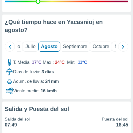
 seleccionar
o.
calización
precisa e
¿Qué tiempo hace en Yacasnioj en
ión mediante
agosto
?
, publicidad
yo
Junio
Julio
Agosto
Septiembre
Octubre
Noviemb
dos,
 publicidad
,
T. Media:
17°C
Max.:
24°C
Min:
11°C
ón de
Días de lluvia:
3
días
 desarrollo
s.
Acum. de lluvia:
24 mm
tros 1199
Viento medio:
16 km/h
ios
Salida y Puesta del sol
Salida del sol
Puesta del sol
07:49
18:45