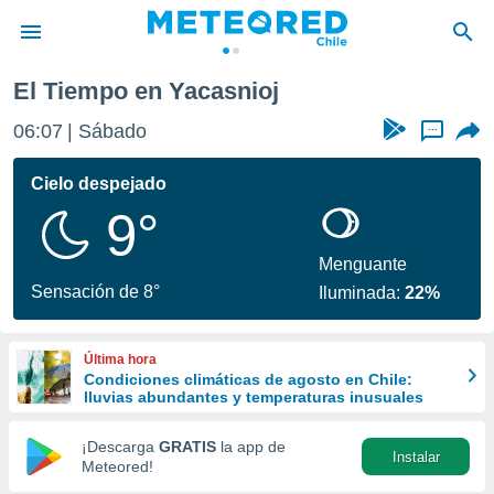
El Tiempo en Yacasnioj
privacidad
06:07
Sábado
...
o de
eteored.cl)
borado por
Cielo despejado
es para
9°
ue la
 que se
e calidad.
Menguante
eder a este
Sensación de 8°
Iluminada:
22%
ediante las
opciones:
Última hora
ookies y
Condiciones climáticas de agosto en Chile:
e forma
lluvias abundantes y temperaturas inusuales
d digital
¡Descarga
GRATIS
la app de
Instalar
ada, basada
Meteored!
mación