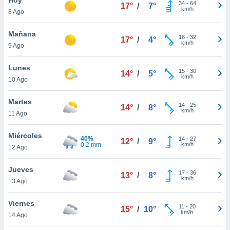
34
-
64
17°
/
7°
km/h
8 Ago
do en
 mismo.
sultar más
Mañana
16
-
32
17°
/
4°
 en nuestra
km/h
9 Ago
 Cookies
y
ualquier
Lunes
15
-
30
14°
/
5°
km/h
10 Ago
ento
 botón
ación de
Martes
14
-
25
14°
/
8°
kies
km/h
11 Ago
 disponible
e nuestra
Miércoles
40%
14
-
27
.
12°
/
9°
0.2 mm
km/h
12 Ago
IVAMENTE,
Jueves
17
-
36
13°
/
8°
km/h
13 Ago
as
 a cookies
Viernes
11
-
20
15°
/
10°
km/h
 no aceptar
14 Ago
ón de