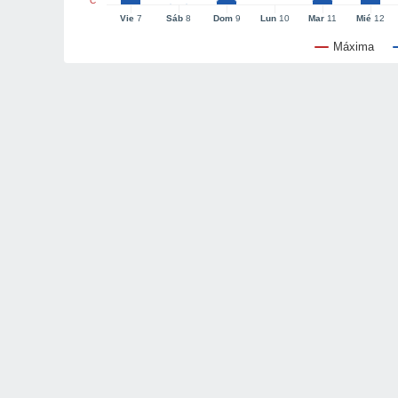
°C
Vie
7
Sáb
8
Dom
9
Lun
10
Mar
11
Mié
12
Máxima