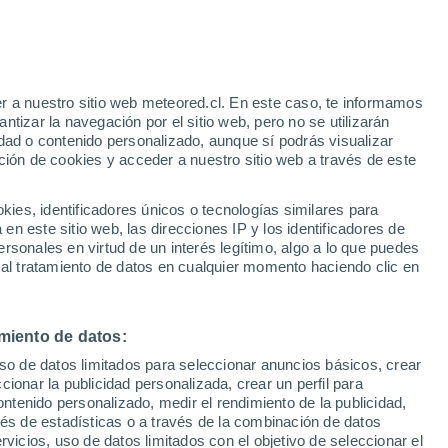
e
r a nuestro sitio web meteored.cl. En este caso, te informamos
:
36%
tizar la navegación por el sitio web, pero no se utilizarán
dad o contenido personalizado, aunque sí podrás visualizar
ción de cookies y acceder a nuestro sitio web a través de este
sur
es, identificadores únicos o tecnologías similares para
n este sitio web, las direcciones IP y los identificadores de
rsonales en virtud de un interés legítimo, algo a lo que puedes
Satélites
Modelos
 al tratamiento de datos en cualquier momento haciendo clic en
miento de datos:
Lunes
Martes
Miércoles
Jueves
uso de datos limitados para seleccionar anuncios básicos, crear
10 Ago
11 Ago
12 Ago
13 Ago
ccionar la publicidad personalizada, crear un perfil para
ontenido personalizado, medir el rendimiento de la publicidad,
vés de estadísticas o a través de la combinación de datos
rvicios, uso de datos limitados con el objetivo de seleccionar el
50%
70%
60%