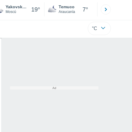
Yakovskoye
Temuco
Osorno
19°
7°
Moscú
Araucanía
Los Lagos
°C