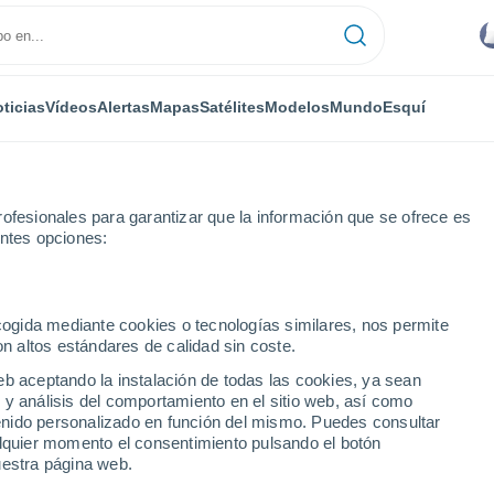
ticias
Vídeos
Alertas
Mapas
Satélites
Modelos
Mundo
Esquí
ofesionales para garantizar que la información que se ofrece es
entes opciones:
ecogida mediante cookies o tecnologías similares, nos permite
on altos estándares de calidad sin coste.
oye
eb aceptando la instalación de todas las cookies, ya sean
 y análisis del comportamiento en el sitio web, así como
...
ntenido personalizado en función del mismo. Puedes consultar
alquier momento el consentimiento pulsando el botón
Por hora
uestra página web.
Intervalos nubosos en las
próximas horas