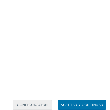
Calendario lunar
Lun
Mar
Mié
Jue
Vie
Sáb
Dom
7
8
9
10
11
12
13
14
15
16
CONFIGURACIÓN
ACEPTAR Y CONTINUAR