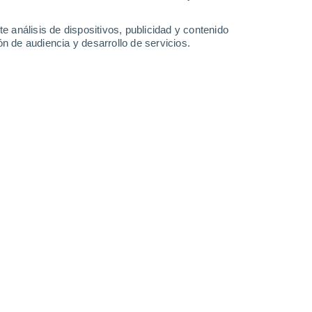
1.3 mm
5.9 mm
1.1 mm
23°
/
12°
24°
/
13°
20°
/
12°
19°
/
11°
e análisis de dispositivos, publicidad y contenido
n de audiencia y desarrollo de servicios.
-
19
km/h
13
-
32
km/h
19
-
46
km/h
21
-
52
km/h
de agosto
Suroeste
0 Bajo
7
-
11 km/h
FPS:
no
Suroeste
0 Bajo
8
-
13 km/h
FPS:
no
Suroeste
0 Bajo
8
-
14 km/h
FPS:
no
Suroeste
0 Bajo
10
-
17 km/h
FPS:
no