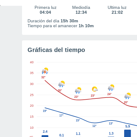
Primera luz
Mediodía
Última luz
04:04
12:34
21:02
Duración del día
15h 30m
Tiempo para el amanecer
1h 10m
Gráficas del tiempo
40
35
32°
30
26°
24°
25
23°
23°
20°
20
19°
17°
15
15°
13°
12°
5.9
10
2.4
1.3
1.1
0.1