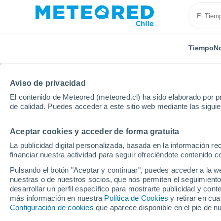
Tiempo
No
Aviso de privacidad
El contenido de Meteored (meteored.cl) ha sido elaborado por pr
de calidad. Puedes acceder a este sitio web mediante las sigui
Aceptar cookies y acceder de forma gratuita
Inicio
Rusia
Óblast de Moscú
Yakovskoye
La publicidad digital personalizada, basada en la información r
financiar nuestra actividad para seguir ofreciéndote contenido c
El Tiempo en Yakovsk
Pulsando el botón "Aceptar y continuar", puedes acceder a la w
nuestras o de nuestros socios, que nos permiten el seguimiento
02:54
Viernes
desarrollar un perfil específico para mostrarte publicidad y co
más información en nuestra
Política de Cookies
y retirar en cu
Configuración de cookies
que aparece disponible en el pie de n
Nubes y claros