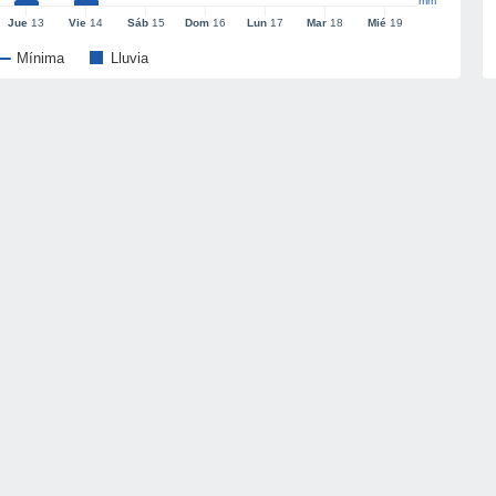
mm
Jue
13
Vie
14
Sáb
15
Dom
16
Lun
17
Mar
18
Mié
19
Mínima
Lluvia