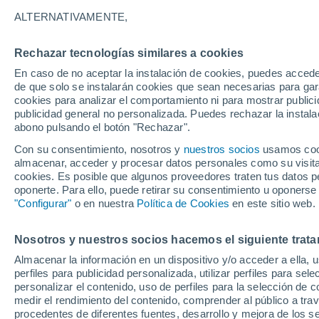
19°
ALTERNATIVAMENTE,
Rechazar tecnologías similares a cookies
Menguant
En caso de no aceptar la instalación de cookies, puedes accede
Iluminada
Sensación de 19°
de que solo se instalarán cookies que sean necesarias para garan
cookies para analizar el comportamiento ni para mostrar publici
publicidad general no personalizada. Puedes rechazar la instala
abono pulsando el botón "Rechazar".
Última hora
La nieve sorprenderá al valle de Chile centro-
Con su consentimiento, nosotros y
nuestros socios
usamos cooki
este fin de semana
almacenar, acceder y procesar datos personales como su visita e
cookies. Es posible que algunos proveedores traten tus datos pe
Tiempo 1 - 7 días
Actualidad
Mapa de nubosidad
oponerte. Para ello, puede retirar su consentimiento u oponerse
"Configurar"
o en nuestra
Política de Cookies
en este sitio web.
Nosotros y nuestros socios hacemos el siguiente trata
Mañana
Domingo
Hoy
Almacenar la información en un dispositivo y/o acceder a ella, 
8 Ago
9 Ago
7 Ago
perfiles para publicidad personalizada, utilizar perfiles para sele
personalizar el contenido, uso de perfiles para la selección de c
medir el rendimiento del contenido, comprender al público a tra
procedentes de diferentes fuentes, desarrollo y mejora de los se
70%
50%
80%