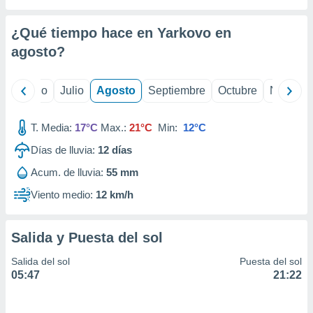
 seleccionar
o.
¿Qué tiempo hace en Yarkovo en
calización
precisa e
agosto
?
ión mediante
, publicidad
yo
Junio
Julio
Agosto
Septiembre
Octubre
Noviemb
dos,
T. Media:
17°C
Max.:
21°C
Min:
12°C
 publicidad
,
Días de lluvia:
12
días
ón de
 desarrollo
Acum. de lluvia:
55 mm
s.
Viento medio:
12 km/h
tros 1199
ios
Salida y Puesta del sol
Salida del sol
Puesta del sol
05:47
21:22