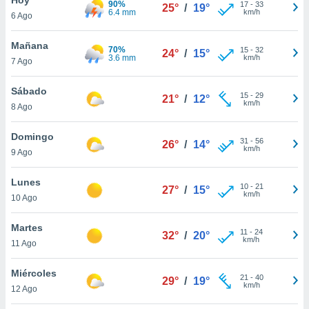
90%
17
-
33
25°
/
19°
6.4 mm
km/h
6 Ago
do en
 mismo.
sultar más
Mañana
70%
15
-
32
24°
/
15°
 en nuestra
3.6 mm
km/h
7 Ago
 Cookies
y
ualquier
Sábado
15
-
29
21°
/
12°
km/h
8 Ago
ento
 botón
ación de
Domingo
31
-
56
26°
/
14°
kies
km/h
9 Ago
 disponible
e nuestra
Lunes
10
-
21
.
27°
/
15°
km/h
10 Ago
IVAMENTE,
Martes
11
-
24
32°
/
20°
km/h
11 Ago
as
 a cookies
Miércoles
21
-
40
29°
/
19°
km/h
 no aceptar
12 Ago
ón de