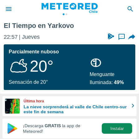
El Tiempo en Yarkovo
privacidad
22:57
Jueves
...
o de
eteored.cl)
borado por
Parcialmente nuboso
es para
20°
ue la
 que se
e calidad.
Menguante
eder a este
Sensación de 20°
Iluminada:
49%
ediante las
opciones:
Última hora
ookies y
La nieve sorprenderá al valle de Chile centro-sur
e forma
este fin de semana
d digital
¡Descarga
GRATIS
la app de
Instalar
ada, basada
Meteored!
mación