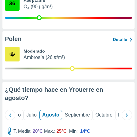
Aceptable
 seleccionar
36
o.
O₃ (90 µg/m³)
calización
precisa e
ión mediante
Polen
, publicidad
Detalle
dos,
Moderado
 publicidad
Ambrosía (26 #/m³)
,
ón de
 desarrollo
s.
¿Qué tiempo hace en Yrouerre en
tros 1199
ios
agosto
?
yo
Junio
Julio
Agosto
Septiembre
Octubre
Noviemb
T. Media:
20°C
Max.:
25°C
Min:
14°C