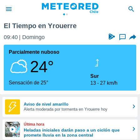
re
El Tiempo en Yrouerre
privacidad
09:40
Domingo
...
o de
eteored.cl)
borado por
Parcialmente nuboso
es para
24°
ue la
 que se
e calidad.
Sur
eder a este
Sensación de 25°
13
27 km/h
ediante las
opciones:
ookies y
Aviso de nivel amarillo
Alerta moderada por tormenta en Yrouerre hoy
e forma
d digital
Última hora
ada, basada
Heladas iniciales darán paso a un ciclón que
promete lluvia en la zona central
mación