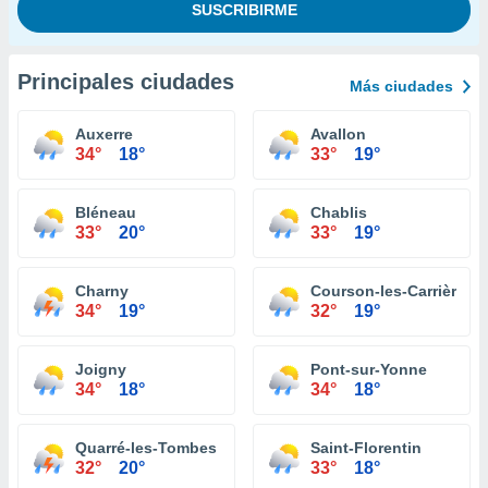
Principales ciudades
Más ciudades
Auxerre
Avallon
34°
18°
33°
19°
Bléneau
Chablis
33°
20°
33°
19°
Charny
Courson-les-Carrières
34°
19°
32°
19°
Joigny
Pont-sur-Yonne
34°
18°
34°
18°
Quarré-les-Tombes
Saint-Florentin
32°
20°
33°
18°