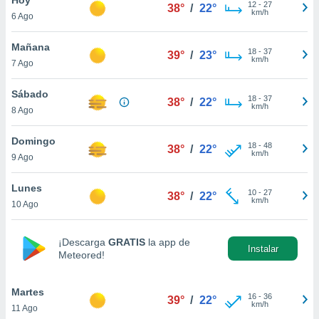
12
-
27
38°
/
22°
km/h
6 Ago
do en
 mismo.
sultar más
Mañana
18
-
37
39°
/
23°
 en nuestra
km/h
7 Ago
 Cookies
y
ualquier
Sábado
18
-
37
38°
/
22°
km/h
8 Ago
ento
 botón
ación de
Domingo
18
-
48
38°
/
22°
kies
km/h
9 Ago
 disponible
e nuestra
Lunes
10
-
27
.
38°
/
22°
km/h
10 Ago
IVAMENTE,
¡Descarga
GRATIS
la app de
Instalar
Meteored!
as
 a cookies
Martes
 no aceptar
16
-
36
39°
/
22°
km/h
11 Ago
ón de