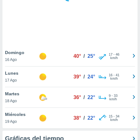
 botón
.
nto,
cios
kies,
ores únicos
Domingo
17
-
46
as similares
40°
/
25°
km/h
16 Ago
nar,
rocesar
Lunes
onales como
16
-
41
39°
/
24°
km/h
 este sitio
17 Ago
recciones IP
ficadores de
Martes
9
-
33
36°
/
22°
 posible
km/h
18 Ago
s
 traten tus
Miércoles
nales en
15
-
34
38°
/
22°
km/h
 interés
19 Ago
go a lo que
nerte. Para
Gráficas del tiempo
retirar su