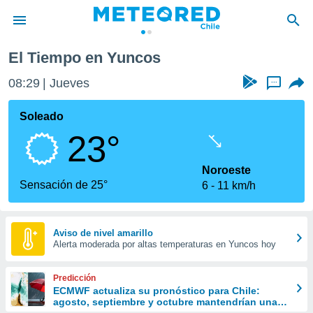
Yuncos
El Tiempo en Yuncos
privacidad
08:29
Jueves
...
o de
eteored.cl)
borado por
Soleado
es para
23°
ue la
 que se
e calidad.
Noroeste
eder a este
Sensación de 25°
6
11 km/h
ediante las
opciones:
ookies y
Aviso de nivel amarillo
Alerta moderada por altas temperaturas en Yuncos hoy
e forma
d digital
Predicción
ada, basada
ECMWF actualiza su pronóstico para Chile:
agosto, septiembre y octubre mantendrían una
mación