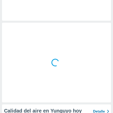
 botón
.
nto,
cios
kies,
ores únicos
as similares
nar,
rocesar
onales como
 este sitio
recciones IP
ficadores de
 posible
s
 traten tus
nales en
 interés
go a lo que
nerte. Para
Calidad del aire en Yunguyo hoy
Detalle
retirar su