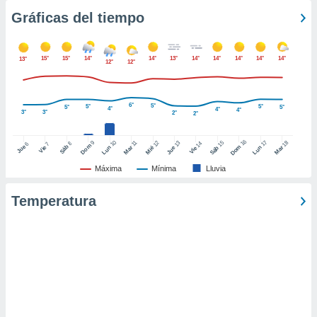
uedes
Gráficas del tiempo
uestro sitio
ed.cl. En
te
 de que
15°
15°
14°
14°
13°
14°
14°
14°
14°
14°
13°
12°
12°
talarán
e sean
para
6°
5°
5°
5°
5°
5°
4°
a
4°
4°
3°
3°
2°
2°
por el sitio
o se
16
10
17
9
15
18
11
12
13
14
8
6
7
Dom
Sáb
Dom
Jue
Vie
Lun
Mar
Lun
Sáb
Mar
Mié
Jue
Vie
cookies para
Máxima
Mínima
Lluvia
nto ni para
licidad o
Temperatura
ado, aunque
sualizar
general no
ada. Puedes
 instalación
y acceder a
io web a
ste abono