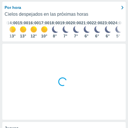
ediante
ecnologías
Por hora
nos permite
Cielos despejados en las próximas horas
estra
3:00
14:00
15:00
16:00
17:00
18:00
19:00
20:00
21:00
22:00
23:00
24:00
ara seguir
e contenido
stándares
12°
13°
13°
12°
10°
8°
7°
7°
6°
6°
6°
5°
ACEPTAR
sin coste.
Y
CONTINUAR
 botón
continuar",
der a la
CONFIGURACIÓN
ndo la
 de todas
, ya sean
de nuestros
 nos
 y análisis
tamiento en
b, así como
un perfil
para
ublicidad y
Jueves