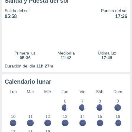
Salida y Puesta del sol
idad
a, utilizar
Salida del sol
Puesta del sol
a
05:58
17:26
 la
da, crear un
personalizar
o, uso de
a la
Primera luz
Mediodía
Última luz
e contenido
05:36
11:42
17:48
do, medir el
 de la
Duración del día
11h 27m
medir el
 del
Calendario lunar
 comprender
 través de
Lun
Mar
Mié
Jue
Vie
Sáb
Dom
s o a través
nación de
6
7
8
9
edentes de
fuentes,
y mejora de
10
11
12
13
14
15
16
os, uso de
ados con el
17
18
19