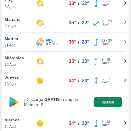
9
-
27
33°
/
22°
km/h
9 Ago
do en
 mismo.
sultar más
Mañana
10
-
29
35°
/
22°
 en nuestra
km/h
10 Ago
 Cookies
y
ualquier
Martes
60%
12
-
35
36°
/
23°
0.7 mm
km/h
11 Ago
ento
 botón
ación de
Miércoles
8
-
25
35°
/
23°
kies
km/h
12 Ago
 disponible
e nuestra
Jueves
8
-
27
.
34°
/
24°
km/h
13 Ago
IVAMENTE,
¡Descarga
GRATIS
la app de
Instalar
Meteored!
as
 a cookies
Viernes
 no aceptar
9
-
28
34°
/
23°
km/h
14 Ago
ón de