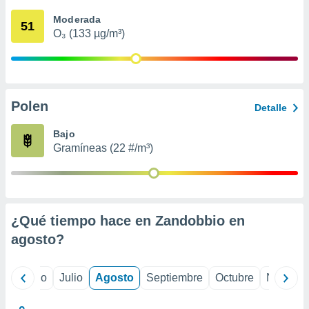
 seleccionar
o.
Moderada
51
O₃ (133 µg/m³)
calización
precisa e
ión mediante
, publicidad
Polen
Detalle
dos,
 publicidad
Bajo
,
Gramíneas (22 #/m³)
ón de
 desarrollo
s.
tros 1199
ios
¿Qué tiempo hace en Zandobbio en
agosto
?
yo
Junio
Julio
Agosto
Septiembre
Octubre
Noviemb