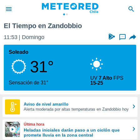
El Tiempo en Zandobbio
privacidad
11:53
Domingo
...
o de
eteored.cl)
borado por
Soleado
es para
31°
ue la
 que se
e calidad.
UV
7 Alto
FPS
eder a este
Sensación de 31°
15-25
ediante las
opciones:
ookies y
Aviso de nivel amarillo
Alerta moderada por altas temperaturas en Zandobbio hoy
e forma
d digital
Última hora
ada, basada
Heladas iniciales darán paso a un ciclón que
promete lluvia en la zona central
mación