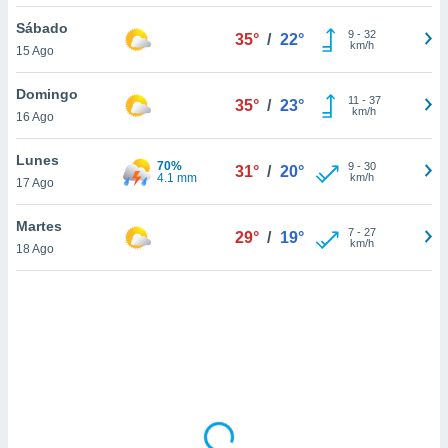
uedes
uestro sitio
Sábado
9
-
32
35°
/
22°
ed.cl. En
km/h
15 Ago
te
 de que
Domingo
talarán
11
-
37
35°
/
23°
km/h
16 Ago
e sean
para
a
Lunes
70%
9
-
30
31°
/
20°
por el sitio
4.1 mm
km/h
17 Ago
o se
cookies para
Martes
7
-
27
29°
/
19°
km/h
18 Ago
nto ni para
licidad o
ado, aunque
sualizar
general no
ada. Puedes
 instalación
y acceder a
io web a
ste abono