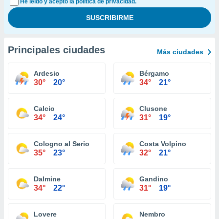
He leído y acepto la política de privacidad.
Principales ciudades
Más ciudades
Ardesio
Bérgamo
30°
20°
34°
21°
Calcio
Clusone
34°
24°
31°
19°
Cologno al Serio
Costa Volpino
35°
23°
32°
21°
Dalmine
Gandino
34°
22°
31°
19°
Lovere
Nembro